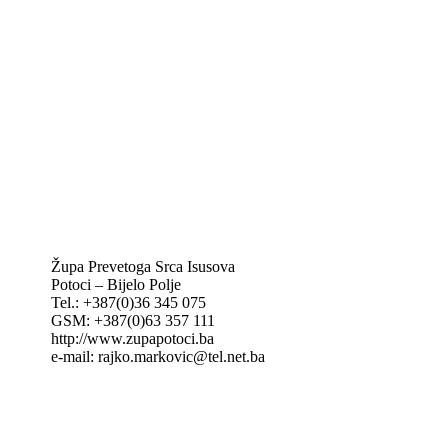
Vatikan
Caritas Mostar
KTA: Katolička tiskovna agencija
IKA – Informativna katolička agencija
KT: Katolički tjednik
CNAK: Crkva na kamenu
GK: Glas koncila
MAK: Mali koncil
Župa Prevetoga Srca Isusova
Potoci – Bijelo Polje
Tel.: +387(0)36 345 075
GSM: +387(0)63 357 111
http://www.zupapotoci.ba
e-mail: rajko.markovic@tel.net.ba