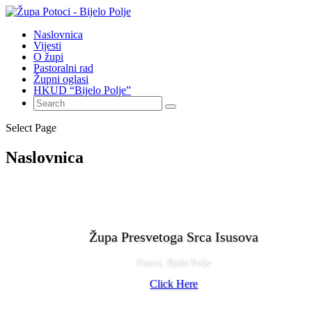
Naslovnica
Vijesti
O župi
Pastoralni rad
Župni oglasi
HKUD “Bijelo Polje”
Select Page
Naslovnica
Župa Presvetoga Srca Isusova
Potoci, Bjelo Polje
Click Here