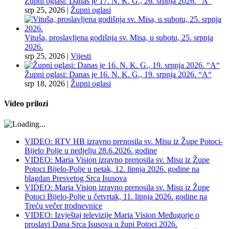
Župni oglasi: Danas je 17. N. K. G., 26. srpnja 2026. “A“
srp 25, 2026
|
Župni oglasi
Vituša, proslavljena godišnja sv. Misa, u subotu, 25. srpnja
2026.
srp 25, 2026
|
Vijesti
Župni oglasi: Danas je 16. N. K. G., 19. srpnja 2026. “A“
srp 18, 2026
|
Župni oglasi
Video prilozi
VIDEO: RTV HB izravno prenosila sv. Misu iz Župe Potoci-
Bijelo Polje u nedjelju 28.6.2026. godine
VIDEO: Maria Vision izravno prenosila sv. Misu iz Župe
Potoci Bijelo-Polje u petak, 12. lipnja 2026. godine na
blagdan Presvetog Srca Isusova
VIDEO: Maria Vision izravno prenosila sv. Misu iz Župe
Potoci Bijelo-Polje u četvrtak, 11. lipnja 2026. godine na
Treću večer trodnevnice
VIDEO: Izvještaj televizije Maria Vision Međugorje o
proslavi Dana Srca Isusova u župi Potoci 2026.