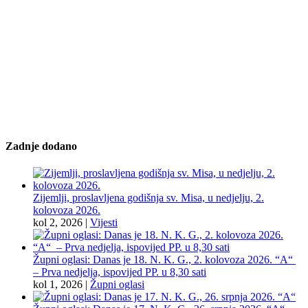
Zadnje dodano
Zijemlji, proslavljena godišnja sv. Misa, u nedjelju, 2.
kolovoza 2026.
kol 2, 2026
|
Vijesti
Župni oglasi: Danas je 18. N. K. G., 2. kolovoza 2026. “A“
– Prva nedjelja, ispovijed PP. u 8,30 sati
kol 1, 2026
|
Župni oglasi