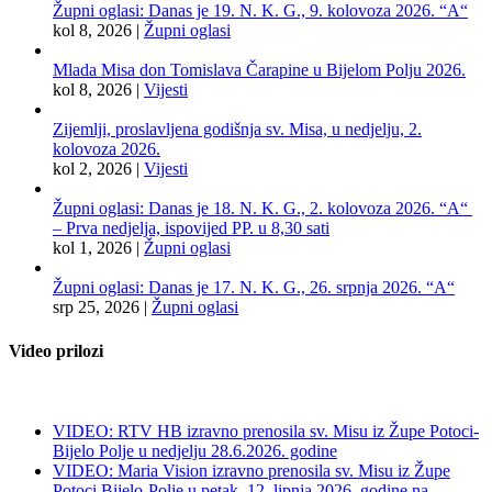
Župni oglasi: Danas je 19. N. K. G., 9. kolovoza 2026. “A“
kol 8, 2026
|
Župni oglasi
Mlada Misa don Tomislava Čarapine u Bijelom Polju 2026.
kol 8, 2026
|
Vijesti
Zijemlji, proslavljena godišnja sv. Misa, u nedjelju, 2.
kolovoza 2026.
kol 2, 2026
|
Vijesti
Župni oglasi: Danas je 18. N. K. G., 2. kolovoza 2026. “A“
– Prva nedjelja, ispovijed PP. u 8,30 sati
kol 1, 2026
|
Župni oglasi
Župni oglasi: Danas je 17. N. K. G., 26. srpnja 2026. “A“
srp 25, 2026
|
Župni oglasi
Video prilozi
VIDEO: RTV HB izravno prenosila sv. Misu iz Župe Potoci-
Bijelo Polje u nedjelju 28.6.2026. godine
VIDEO: Maria Vision izravno prenosila sv. Misu iz Župe
Potoci Bijelo-Polje u petak, 12. lipnja 2026. godine na