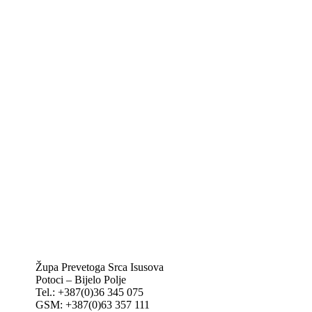
Biskupije Mostar-Duvno Trebinje-Mrkan
Hrvatska biskupska konferencija
Vatikan
Caritas Mostar
KTA: Katolička tiskovna agencija
IKA – Informativna katolička agencija
KT: Katolički tjednik
CNAK: Crkva na kamenu
GK: Glas koncila
MAK: Mali koncil
Župa Prevetoga Srca Isusova
Potoci – Bijelo Polje
Tel.: +387(0)36 345 075
GSM: +387(0)63 357 111