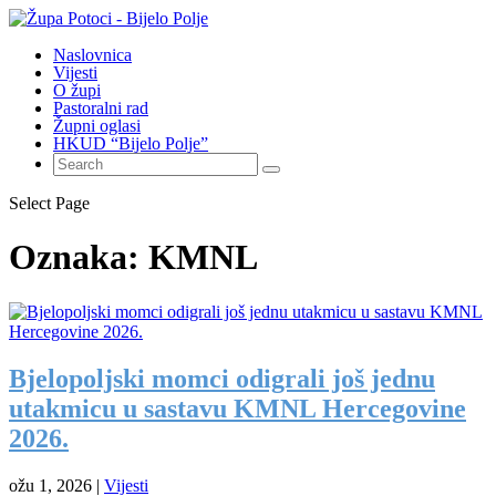
Naslovnica
Vijesti
O župi
Pastoralni rad
Župni oglasi
HKUD “Bijelo Polje”
Select Page
Oznaka:
KMNL
Bjelopoljski momci odigrali još jednu
utakmicu u sastavu KMNL Hercegovine
2026.
ožu 1, 2026
|
Vijesti