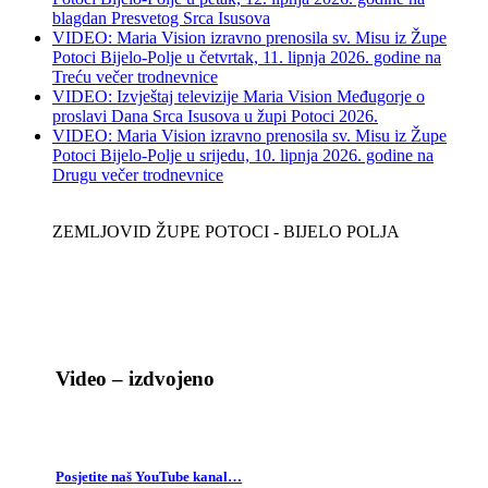
blagdan Presvetog Srca Isusova
VIDEO: Maria Vision izravno prenosila sv. Misu iz Župe
Potoci Bijelo-Polje u četvrtak, 11. lipnja 2026. godine na
Treću večer trodnevnice
VIDEO: Izvještaj televizije Maria Vision Međugorje o
proslavi Dana Srca Isusova u župi Potoci 2026.
VIDEO: Maria Vision izravno prenosila sv. Misu iz Župe
Potoci Bijelo-Polje u srijedu, 10. lipnja 2026. godine na
Drugu večer trodnevnice
ZEMLJOVID ŽUPE POTOCI - BIJELO POLJA
Video – izdvojeno
Posjetite naš YouTube kanal…