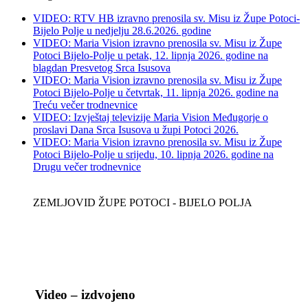
VIDEO: RTV HB izravno prenosila sv. Misu iz Župe Potoci-
Bijelo Polje u nedjelju 28.6.2026. godine
VIDEO: Maria Vision izravno prenosila sv. Misu iz Župe
Potoci Bijelo-Polje u petak, 12. lipnja 2026. godine na
blagdan Presvetog Srca Isusova
VIDEO: Maria Vision izravno prenosila sv. Misu iz Župe
Potoci Bijelo-Polje u četvrtak, 11. lipnja 2026. godine na
Treću večer trodnevnice
VIDEO: Izvještaj televizije Maria Vision Međugorje o
proslavi Dana Srca Isusova u župi Potoci 2026.
VIDEO: Maria Vision izravno prenosila sv. Misu iz Župe
Potoci Bijelo-Polje u srijedu, 10. lipnja 2026. godine na
Drugu večer trodnevnice
ZEMLJOVID ŽUPE POTOCI - BIJELO POLJA
Video – izdvojeno