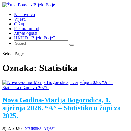
Naslovnica
Vijesti
O župi
Pastoralni rad
Župni oglasi
HKUD “Bijelo Polje”
Select Page
Oznaka:
Statistika
Nova Godina-Marija Bogorodica, 1.
siječnja 2026. “A” – Statistika u župi za
2025.
sij 2, 2026
|
Statistika
,
Vijesti