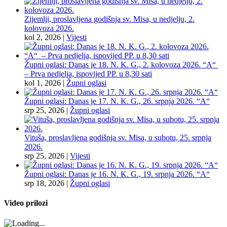
Zijemlji, proslavljena godišnja sv. Misa, u nedjelju, 2.
kolovoza 2026.
kol 2, 2026
|
Vijesti
Župni oglasi: Danas je 18. N. K. G., 2. kolovoza 2026. “A“
– Prva nedjelja, ispovijed PP. u 8,30 sati
kol 1, 2026
|
Župni oglasi
Župni oglasi: Danas je 17. N. K. G., 26. srpnja 2026. “A“
srp 25, 2026
|
Župni oglasi
Vituša, proslavljena godišnja sv. Misa, u subotu, 25. srpnja
2026.
srp 25, 2026
|
Vijesti
Župni oglasi: Danas je 16. N. K. G., 19. srpnja 2026. “A“
srp 18, 2026
|
Župni oglasi
Video prilozi