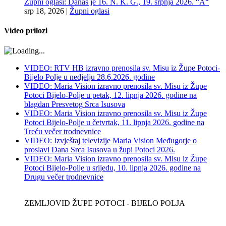
Župni oglasi: Danas je 16. N. K. G., 19. srpnja 2026. “A“
srp 18, 2026
|
Župni oglasi
Video prilozi
VIDEO: RTV HB izravno prenosila sv. Misu iz Župe Potoci-
Bijelo Polje u nedjelju 28.6.2026. godine
VIDEO: Maria Vision izravno prenosila sv. Misu iz Župe
Potoci Bijelo-Polje u petak, 12. lipnja 2026. godine na
blagdan Presvetog Srca Isusova
VIDEO: Maria Vision izravno prenosila sv. Misu iz Župe
Potoci Bijelo-Polje u četvrtak, 11. lipnja 2026. godine na
Treću večer trodnevnice
VIDEO: Izvještaj televizije Maria Vision Međugorje o
proslavi Dana Srca Isusova u župi Potoci 2026.
VIDEO: Maria Vision izravno prenosila sv. Misu iz Župe
Potoci Bijelo-Polje u srijedu, 10. lipnja 2026. godine na
Drugu večer trodnevnice
ZEMLJOVID ŽUPE POTOCI - BIJELO POLJA