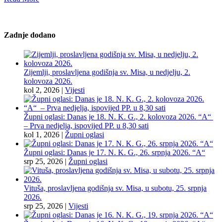
Zadnje dodano
Zijemlji, proslavljena godišnja sv. Misa, u nedjelju, 2.
kolovoza 2026.
kol 2, 2026
|
Vijesti
Župni oglasi: Danas je 18. N. K. G., 2. kolovoza 2026. “A“
– Prva nedjelja, ispovijed PP. u 8,30 sati
kol 1, 2026
|
Župni oglasi
Župni oglasi: Danas je 17. N. K. G., 26. srpnja 2026. “A“
srp 25, 2026
|
Župni oglasi
Vituša, proslavljena godišnja sv. Misa, u subotu, 25. srpnja
2026.
srp 25, 2026
|
Vijesti