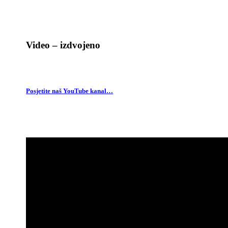
Video – izdvojeno
Posjetite naš YouTube kanal…