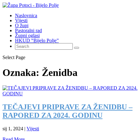
Naslovnica
Vijesti
O župi
Pastoralni rad
Župni oglasi
HKUD “Bijelo Polje”
Select Page
Oznaka:
Ženidba
TEČAJEVI PRIPRAVE ZA ŽENIDBU –
RAPORED ZA 2024. GODINU
sij 1, 2024
|
Vijesti
Read More