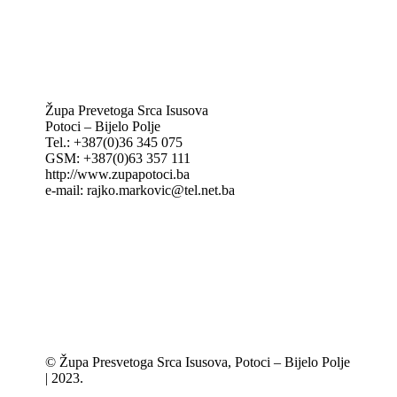
KT: Katolički tjednik
CNAK: Crkva na kamenu
GK: Glas koncila
MAK: Mali koncil
Župa Prevetoga Srca Isusova
Potoci – Bijelo Polje
Tel.: +387(0)36 345 075
GSM: +387(0)63 357 111
http://www.zupapotoci.ba
e-mail: rajko.markovic@tel.net.ba
© Župa Presvetoga Srca Isusova, Potoci – Bijelo Polje
| 2023.