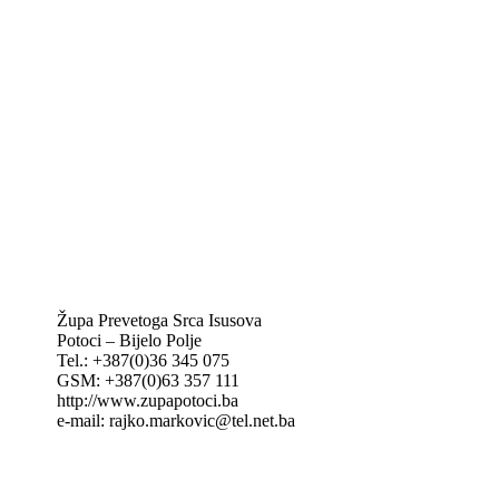
Hrvatska biskupska konferencija
Vatikan
Caritas Mostar
KTA: Katolička tiskovna agencija
IKA – Informativna katolička agencija
KT: Katolički tjednik
CNAK: Crkva na kamenu
GK: Glas koncila
MAK: Mali koncil
Župa Prevetoga Srca Isusova
Potoci – Bijelo Polje
Tel.: +387(0)36 345 075
GSM: +387(0)63 357 111
http://www.zupapotoci.ba
e-mail: rajko.markovic@tel.net.ba