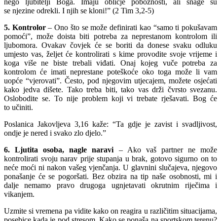
nego ljubitelji Boga. Imaju obličje pobožnosti, ali snage su
se njezine odrekli. I njih se kloni!” (2 Tim 3,2-5)
5. Kontrolor
– Ono što se može definirati kao “samo ti pokušavam
pomoći”, može doista biti potreba za neprestanom kontrolom ili
ljubomora. Ovakav čovjek će se boriti da donese svaku odluku
umjesto vas, željet će kontrolirati s kime provodite svoje vrijeme i
koga više ne biste trebali viđati. Onaj kojeg vuče potreba za
kontrolom će imati neprestane poteškoće oko toga može li vam
uopće “vjerovati”. Često, pod njegovim utjecajem, možete osjećati
kako jedva dišete. Tako treba biti, tako vas drži čvrsto svezanu.
Oslobodite se. To nije problem koji vi trebate rješavati. Bog će
to učiniti.
Poslanica Jakovljeva 3,16 kaže: “Ta gdje je zavist i svadljivost,
ondje je nered i svako zlo djelo.”
6. Ljutita osoba, nagle naravi
– Ako vaš partner ne može
kontrolirati svoju narav prije stupanja u brak, gotovo sigurno on to
neće moći ni nakon vašeg vjenčanja. U glavnini slučajeva, njegovo
ponašanje će se pogoršati. Bez obzira na tip naše osobnosti, mi i
dalje nemamo pravo drugoga ugnjetavati okrutnim riječima i
vikanjem.
Uzmite si vremena pa vidite kako on reagira u različitim situacijama,
posebice kada je pod stresom. Kako se ponaša na sportskom terenu?