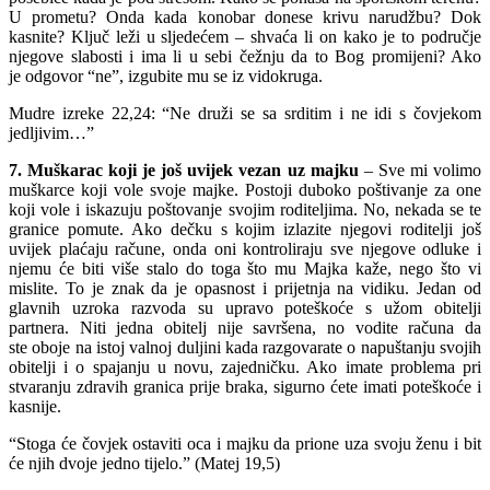
U prometu? Onda kada konobar donese krivu narudžbu? Dok
kasnite? Ključ leži u sljedećem – shvaća li on kako je to područje
njegove slabosti i ima li u sebi čežnju da to Bog promijeni? Ako
je odgovor “ne”, izgubite mu se iz vidokruga.
Mudre izreke 22,24: “Ne druži se sa srditim i ne idi s čovjekom
jedljivim…”
7. Muškarac koji je još uvijek vezan uz majku
– Sve mi volimo
muškarce koji vole svoje majke. Postoji duboko poštivanje za one
koji vole i iskazuju poštovanje svojim roditeljima. No, nekada se te
granice pomute. Ako dečku s kojim izlazite njegovi roditelji još
uvijek plaćaju račune, onda oni kontroliraju sve njegove odluke i
njemu će biti više stalo do toga što mu Majka kaže, nego što vi
mislite. To je znak da je opasnost i prijetnja na vidiku. Jedan od
glavnih uzroka razvoda su upravo poteškoće s užom obitelji
partnera. Niti jedna obitelj nije savršena, no vodite računa da
ste oboje na istoj valnoj duljini kada razgovarate o napuštanju svojih
obitelji i o spajanju u novu, zajedničku. Ako imate problema pri
stvaranju zdravih granica prije braka, sigurno ćete imati poteškoće i
kasnije.
“Stoga će čovjek ostaviti oca i majku da prione uza svoju ženu i bit
će njih dvoje jedno tijelo.” (Matej 19,5)