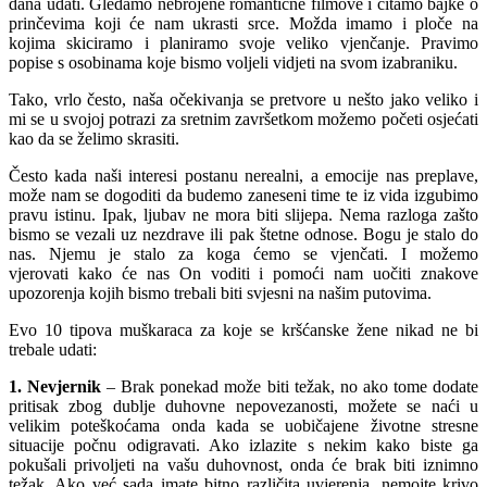
dana udati. Gledamo nebrojene romantične filmove i čitamo bajke o
prinčevima koji će nam ukrasti srce. Možda imamo i ploče na
kojima skiciramo i planiramo svoje veliko vjenčanje. Pravimo
popise s osobinama koje bismo voljeli vidjeti na svom izabraniku.
Tako, vrlo često, naša očekivanja se pretvore u nešto jako veliko i
mi se u svojoj potrazi za sretnim završetkom možemo početi osjećati
kao da se želimo skrasiti.
Često kada naši interesi postanu nerealni, a emocije nas preplave,
može nam se dogoditi da budemo zaneseni time te iz vida izgubimo
pravu istinu. Ipak, ljubav ne mora biti slijepa. Nema razloga zašto
bismo se vezali uz nezdrave ili pak štetne odnose. Bogu je stalo do
nas. Njemu je stalo za koga ćemo se vjenčati. I možemo
vjerovati kako će nas On voditi i pomoći nam uočiti znakove
upozorenja kojih bismo trebali biti svjesni na našim putovima.
Evo 10 tipova muškaraca za koje se kršćanske žene nikad ne bi
trebale udati:
1. Nevjernik
– Brak ponekad može biti težak, no ako tome dodate
pritisak zbog dublje duhovne nepovezanosti, možete se naći u
velikim poteškoćama onda kada se uobičajene životne stresne
situacije počnu odigravati. Ako izlazite s nekim kako biste ga
pokušali privoljeti na vašu duhovnost, onda će brak biti iznimno
težak. Ako već sada imate bitno različita uvjerenja, nemojte krivo