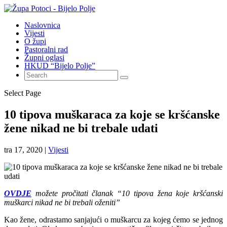
Naslovnica
Vijesti
O župi
Pastoralni rad
Župni oglasi
HKUD “Bijelo Polje”
Select Page
10 tipova muškaraca za koje se kršćanske
žene nikad ne bi trebale udati
tra 17, 2020
|
Vijesti
OVDJE
možete pročitati članak “10 tipova žena koje kršćanski
muškarci nikad ne bi trebali oženiti”
Kao žene, odrastamo sanjajući o muškarcu za kojeg ćemo se jednog