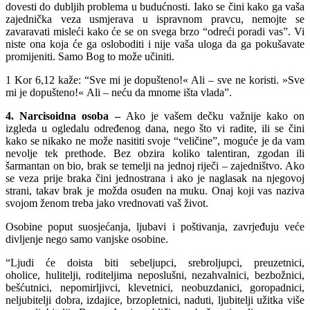
dovesti do dubljih problema u budućnosti. Iako se čini kako ga vaša
zajednička veza usmjerava u ispravnom pravcu, nemojte se
zavaravati misleći kako će se on svega brzo “odreći poradi vas”. Vi
niste ona koja će ga osloboditi i nije vaša uloga da ga pokušavate
promijeniti. Samo Bog to može učiniti.
1 Kor 6,12 kaže: “Sve mi je dopušteno!« Ali – sve ne koristi. »Sve
mi je dopušteno!« Ali – neću da mnome išta vlada”.
4. Narcisoidna osoba –
Ako je vašem dečku važnije kako on
izgleda u ogledalu određenog dana, nego što vi radite, ili se čini
kako se nikako ne može nasititi svoje “veličine”, moguće je da vam
nevolje tek prethode. Bez obzira koliko talentiran, zgodan ili
šarmantan on bio, brak se temelji na jednoj riječi – zajedništvo. Ako
se veza prije braka čini jednostrana i ako je naglasak na njegovoj
strani, takav brak je možda osuđen na muku. Onaj koji vas naziva
svojom ženom treba jako vrednovati vaš život.
Osobine poput suosjećanja, ljubavi i poštivanja, zavrjeđuju veće
divljenje nego samo vanjske osobine.
“Ljudi će doista biti sebeljupci, srebroljupci, preuzetnici,
oholice, hulitelji, roditeljima neposlušni, nezahvalnici, bezbožnici,
bešćutnici, nepomirljivci, klevetnici, neobuzdanici, goropadnici,
neljubitelji dobra, izdajice, brzopletnici, naduti, ljubitelji užitka više