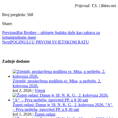
Prijevod: T.S. | Bitno.net
Broj pregleda:
568
Share:
Previous
Big Brother – ubijanje ljudske duše kao zabava za
izmanipulirane mase
Next
POGINULI U PRVOM SVJETSKOM RATU
Zadnje dodano
Zijemlji, proslavljena godišnja sv. Misa, u nedjelju, 2.
kolovoza 2026.
kol 2, 2026
|
Vijesti
Župni oglasi: Danas je 18. N. K. G., 2. kolovoza 2026. “A“
– Prva nedjelja, ispovijed PP. u 8,30 sati
kol 1, 2026
|
Župni oglasi