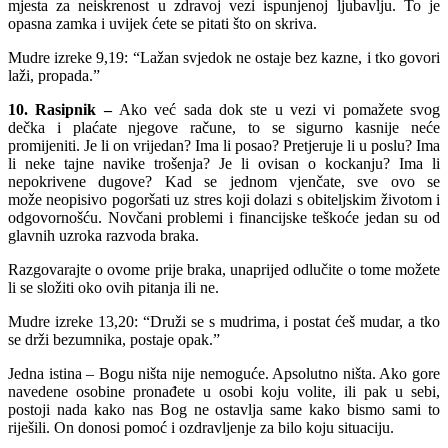
mjesta za neiskrenost u zdravoj vezi ispunjenoj ljubavlju. To je
opasna zamka i uvijek ćete se pitati što on skriva.
Mudre izreke 9,19: “Lažan svjedok ne ostaje bez kazne, i tko govori
laži, propada.”
10. Rasipnik –
Ako već sada dok ste u vezi vi pomažete svog
dečka i plaćate njegove račune, to se sigurno kasnije neće
promijeniti. Je li on vrijedan? Ima li posao? Pretjeruje li u poslu? Ima
li neke tajne navike trošenja? Je li ovisan o kockanju? Ima li
nepokrivene dugove? Kad se jednom vjenčate, sve ovo se
može neopisivo pogoršati uz stres koji dolazi s obiteljskim životom i
odgovornošću. Novčani problemi i financijske teškoće jedan su od
glavnih uzroka razvoda braka.
Razgovarajte o ovome prije braka, unaprijed odlučite o tome možete
li se složiti oko ovih pitanja ili ne.
Mudre izreke 13,20: “Druži se s mudrima, i postat ćeš mudar, a tko
se drži bezumnika, postaje opak.”
Jedna istina – Bogu ništa nije nemoguće. Apsolutno ništa. Ako gore
navedene osobine pronađete u osobi koju volite, ili pak u sebi,
postoji nada kako nas Bog ne ostavlja same kako bismo sami to
riješili. On donosi pomoć i ozdravljenje za bilo koju situaciju.