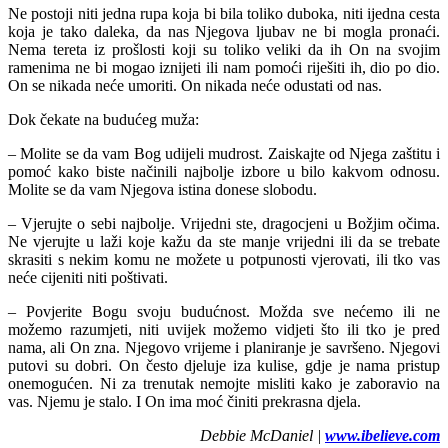
Ne postoji niti jedna rupa koja bi bila toliko duboka, niti ijedna cesta
koja je tako daleka, da nas Njegova ljubav ne bi mogla pronaći.
Nema tereta iz prošlosti koji su toliko veliki da ih On na svojim
ramenima ne bi mogao iznijeti ili nam pomoći riješiti ih, dio po dio.
On se nikada neće umoriti. On nikada neće odustati od nas.
Dok čekate na budućeg muža:
– Molite se da vam Bog udijeli mudrost. Zaiskajte od Njega zaštitu i
pomoć kako biste načinili najbolje izbore u bilo kakvom odnosu.
Molite se da vam Njegova istina donese slobodu.
– Vjerujte o sebi najbolje. Vrijedni ste, dragocjeni u Božjim očima.
Ne vjerujte u laži koje kažu da ste manje vrijedni ili da se trebate
skrasiti s nekim komu ne možete u potpunosti vjerovati, ili tko vas
neće cijeniti niti poštivati.
– Povjerite Bogu svoju budućnost. Možda sve nećemo ili ne
možemo razumjeti, niti uvijek možemo vidjeti što ili tko je pred
nama, ali On zna. Njegovo vrijeme i planiranje je savršeno. Njegovi
putovi su dobri. On često djeluje iza kulise, gdje je nama pristup
onemogućen. Ni za trenutak nemojte misliti kako je zaboravio na
vas. Njemu je stalo. I On ima moć činiti prekrasna djela.
Debbie McDaniel |
www.ibelieve.com