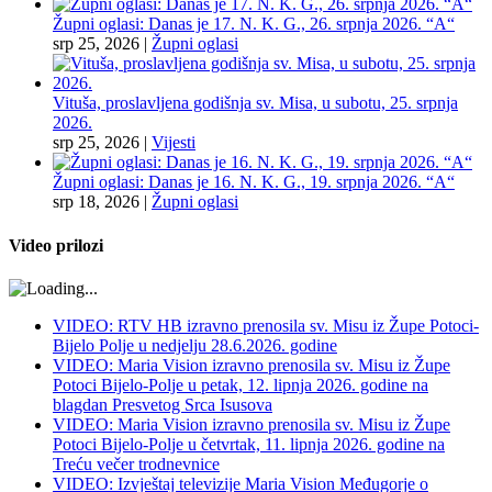
Župni oglasi: Danas je 17. N. K. G., 26. srpnja 2026. “A“
srp 25, 2026
|
Župni oglasi
Vituša, proslavljena godišnja sv. Misa, u subotu, 25. srpnja
2026.
srp 25, 2026
|
Vijesti
Župni oglasi: Danas je 16. N. K. G., 19. srpnja 2026. “A“
srp 18, 2026
|
Župni oglasi
Video prilozi
VIDEO: RTV HB izravno prenosila sv. Misu iz Župe Potoci-
Bijelo Polje u nedjelju 28.6.2026. godine
VIDEO: Maria Vision izravno prenosila sv. Misu iz Župe
Potoci Bijelo-Polje u petak, 12. lipnja 2026. godine na
blagdan Presvetog Srca Isusova
VIDEO: Maria Vision izravno prenosila sv. Misu iz Župe
Potoci Bijelo-Polje u četvrtak, 11. lipnja 2026. godine na
Treću večer trodnevnice
VIDEO: Izvještaj televizije Maria Vision Međugorje o