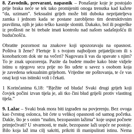
8. Zavodnik, prevarant, napasnik
– Ponašanje koje je postojalo
prije braka neće se tek tako promijeniti onoga trenutka kad kažete
“da, uzimam”. Seksualni grijeh može biti duboka neprijateljeva
zamka i jednom kada se postane zarobljeno tim destruktivnim
pravilima, njih je jako teško kasnije slomiti. Dakako, bol ili pogreške
iz prošlosti ne bi trebale imati kontrolu nad našom sadašnjošću ili
budućnošću.
Obratite pozornost na znakove koji upozoravaju na opasnost.
Poštiva li žene? Flertuje li s tvojom najboljom prijateljicom ili s
konobaricom dok ste na večeri? Nagovara li vas da spavate s njim?
To je znak upozorenja. Pazite da budete mudre kako biste vidjele
istinu u njegovu srcu prije no što uđete u savez s osobom koja
je zavedena seksualnim grijehom. Vrijedne ste poštovanja, te će vas
onaj koji vas istinski voli i čekati.
1 Korinćanima 6,18: “Bježite od bluda! Svaki drugi grijeh koji
čovjek počini izvan tijela je, ali tko čini blud griješi protiv vlastitog
tijela.”
9. Lažac
– Svaki brak mora biti izgrađen na povjerenju. Bez ovoga
kao čvrstog oslonca, bit ćete u velikoj opasnosti od samog početka.
Dakle, što je s onim “malim, bezopasnim lažima” koje usput počnete
primjećivati? U stvarnosti, te male, bezopasne laži uopće ne postoje.
Bilo koja laž ima cilj sakriti, prikriti ili manipulirati istinu. Nema