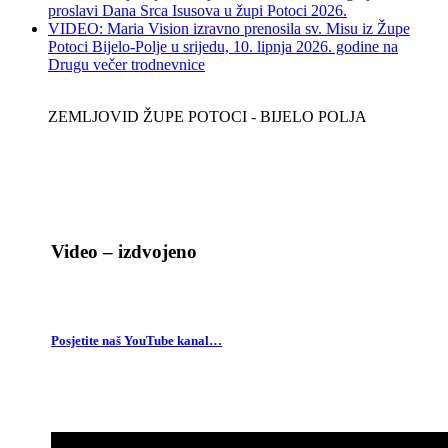
proslavi Dana Srca Isusova u župi Potoci 2026.
VIDEO: Maria Vision izravno prenosila sv. Misu iz Župe
Potoci Bijelo-Polje u srijedu, 10. lipnja 2026. godine na
Drugu večer trodnevnice
ZEMLJOVID ŽUPE POTOCI - BIJELO POLJA
Video – izdvojeno
Posjetite naš YouTube kanal…