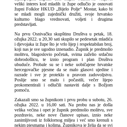
veliki interes kod mladih iz župe odlučio je osnovati
župni Folklor HKUD „Bijelo Polje“ Mostar, kako bi
se mladi mogli zajednički družiti, svoje hrvatsko
kulturno blago vrednovati, voljeti i drugima
predstavljati.
Na prvu Osnivačku skupštinu Društva u petak, 18.
ožujka 2022. u 20,30 sati skupilo se pedesetak mladića
i djevojaka iz župe što je vrlo lijep i respektabilan broj,
koji nas je sve ugodno iznenadio. Župnik je predmolio
molitvu, blagoslovio početak, svima zaželio srdačnu
dobrodošlicu, te iznio program i plan Društva
ubuduće. Probale su se i neke uobičajene hrvatske
hercegovačke pjesme da se malo glasovi ujedine i
razrade i sve je proteklo u pravom zadovoljstvu.
Poslije smo se malo i počastili, večer lijepo
prokomentirali i odlučili nastaviti dalje s Božjom
pomoću.
Zakazali smo sa župnikom i prvu probu u subotu, 26.
ožujka 2022. u 16,00 sati. Na probu nas je došla
velika većina i opet je župnik predmolio molitvu, sve
pozdravio, neke nove članove upisao, iznio neke
zanimljivosti iz folklornog miljea i već smo krenuli s
nekim pjesmama i kolima. Župnikova je želja da se svi