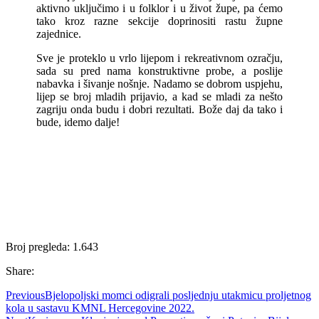
aktivno uključimo i u folklor i u život župe, pa ćemo
tako kroz razne sekcije doprinositi rastu župne
zajednice.
Sve je proteklo u vrlo lijepom i rekreativnom ozračju,
sada su pred nama konstruktivne probe, a poslije
nabavka i šivanje nošnje. Nadamo se dobrom uspjehu,
lijep se broj mladih prijavio, a kad se mladi za nešto
zagriju onda budu i dobri rezultati. Bože daj da tako i
bude, idemo dalje!
Broj pregleda:
1.643
Share:
Previous
Bjelopoljski momci odigrali posljednju utakmicu proljetnog
kola u sastavu KMNL Hercegovine 2022.