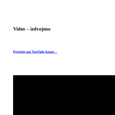
Video – izdvojeno
Posjetite naš YouTube kanal…