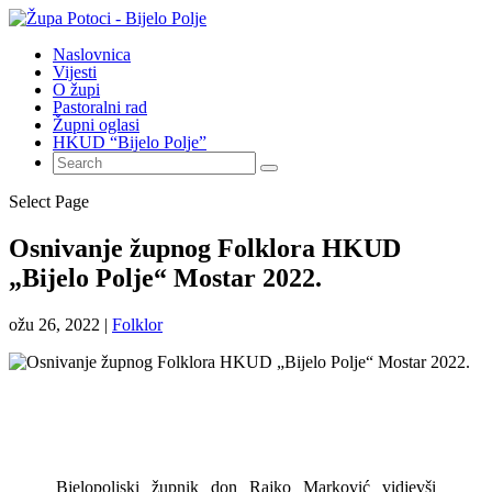
Naslovnica
Vijesti
O župi
Pastoralni rad
Župni oglasi
HKUD “Bijelo Polje”
Select Page
Osnivanje župnog Folklora HKUD
„Bijelo Polje“ Mostar 2022.
ožu 26, 2022
|
Folklor
Bjelopoljski župnik don Rajko Marković vidjevši