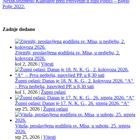
Next
Korizmeno Klanjanje pred Presvetim u župi Potoci – Bijelo
Polje 2022.
Zadnje dodano
Zijemlji, proslavljena godišnja sv. Misa, u nedjelju, 2.
kolovoza 2026.
kol 2, 2026
|
Vijesti
Župni oglasi: Danas je 18. N. K. G., 2. kolovoza 2026. “A“
– Prva nedjelja, ispovijed PP. u 8,30 sati
kol 1, 2026
|
Župni oglasi
Župni oglasi: Danas je 17. N. K. G., 26. srpnja 2026. “A“
srp 25, 2026
|
Župni oglasi
Vituša, proslavljena godišnja sv. Misa, u subotu, 25. srpnja
2026.
srp 25, 2026
|
Vijesti