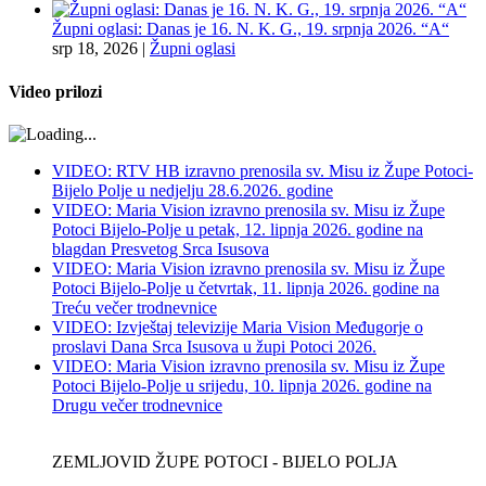
Župni oglasi: Danas je 16. N. K. G., 19. srpnja 2026. “A“
srp 18, 2026
|
Župni oglasi
Video prilozi
VIDEO: RTV HB izravno prenosila sv. Misu iz Župe Potoci-
Bijelo Polje u nedjelju 28.6.2026. godine
VIDEO: Maria Vision izravno prenosila sv. Misu iz Župe
Potoci Bijelo-Polje u petak, 12. lipnja 2026. godine na
blagdan Presvetog Srca Isusova
VIDEO: Maria Vision izravno prenosila sv. Misu iz Župe
Potoci Bijelo-Polje u četvrtak, 11. lipnja 2026. godine na
Treću večer trodnevnice
VIDEO: Izvještaj televizije Maria Vision Međugorje o
proslavi Dana Srca Isusova u župi Potoci 2026.
VIDEO: Maria Vision izravno prenosila sv. Misu iz Župe
Potoci Bijelo-Polje u srijedu, 10. lipnja 2026. godine na
Drugu večer trodnevnice
ZEMLJOVID ŽUPE POTOCI - BIJELO POLJA