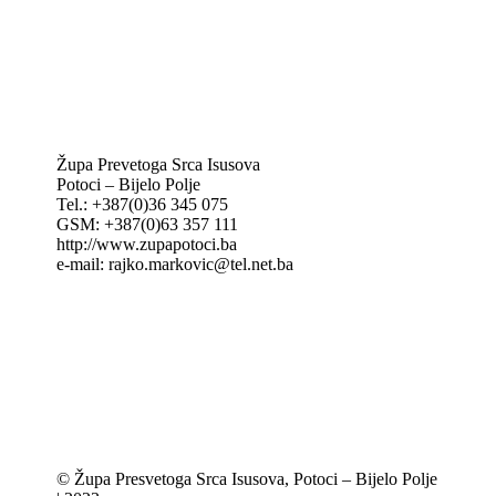
IKA – Informativna katolička agencija
KT: Katolički tjednik
CNAK: Crkva na kamenu
GK: Glas koncila
MAK: Mali koncil
Župa Prevetoga Srca Isusova
Potoci – Bijelo Polje
Tel.: +387(0)36 345 075
GSM: +387(0)63 357 111
http://www.zupapotoci.ba
e-mail: rajko.markovic@tel.net.ba
© Župa Presvetoga Srca Isusova, Potoci – Bijelo Polje