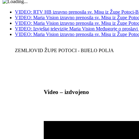
VIDEO: RTV HB izravno prenosila sv. Misu iz Župe Potoci-Bij
VIDEO: Maria Vision izravno prenosila sv. Misu iz Župe Potoci
VIDEO: Maria Vision izravno prenosila sv. Misu iz Župe Potoci 
VIDEO: Izvještaj televizije Maria Vision Međugorje o proslavi
VIDEO: Maria Vision izravno prenosila sv. Misu iz Župe Potoci 
ZEMLJOVID ŽUPE POTOCI - BIJELO POLJA
Video – izdvojeno