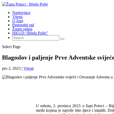
Naslovnica
Vijesti
O župi
Pastoralni rad
Župni oglasi
HKUD “Bijelo Polje”
Select Page
Blagoslov i paljenje Prve Adventske svijeć
pro 2, 2023
|
Vijesti
U subotu, 2. prosinca 2023. u župi Potoci – Bi
među kojima je najviše bilo djece i mladih. Dok