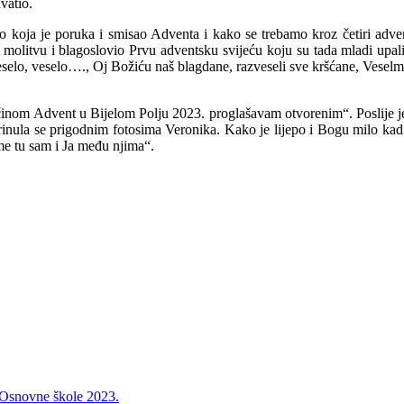
vatio.
 koja je poruka i smisao Adventa i kako se trebamo kroz četiri adven
 molitvu i blagoslovio Prvu adventsku svijeću koju su tada mladi upal
selo, veselo…., Oj Božiću naš blagdane, razveseli sve kršćane, Veselmo
inom Advent u Bijelom Polju 2023. proglašavam otvorenim“. Poslije je
nula se prigodnim fotosima Veronika. Kako je lijepo i Bogu milo kad se
ime tu sam i Ja među njima“.
 Osnovne škole 2023.