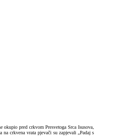
 se okupio pred crkvom Presvetoga Srca Isusova,
a na crkvena vrata pjevači su zapjevali „Padaj s