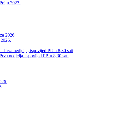
 Polju 2023.
a 2026.
va nedjelja, ispovijed PP. u 8,30 sati
6.