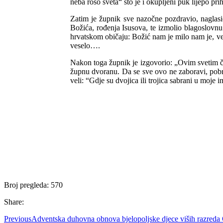
neba roso sveta“ što je i okupljeni puk lijepo prih
Zatim je župnik sve nazočne pozdravio, naglasio
Božića, rođenja Isusova, te izmolio blagoslovnu
hrvatskom običaju: Božić nam je milo nam je, ve
veselo….
Nakon toga župnik je izgovorio: „Ovim svetim č
župnu dvoranu. Da se sve ovo ne zaboravi, pobri
veli: “Gdje su dvojica ili trojica sabrani u moje 
Broj pregleda:
570
Share:
Previous
Adventska duhovna obnova bjelopoljske djece viših razreda