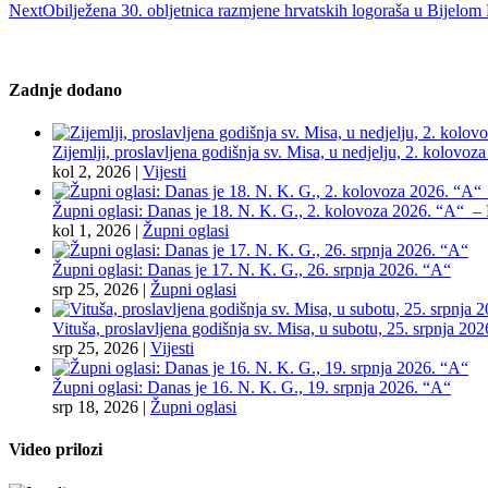
Next
Obilježena 30. obljetnica razmjene hrvatskih logoraša u Bijelom
Zadnje dodano
Zijemlji, proslavljena godišnja sv. Misa, u nedjelju, 2. kolovoz
kol 2, 2026
|
Vijesti
Župni oglasi: Danas je 18. N. K. G., 2. kolovoza 2026. “A“ – Pr
kol 1, 2026
|
Župni oglasi
Župni oglasi: Danas je 17. N. K. G., 26. srpnja 2026. “A“
srp 25, 2026
|
Župni oglasi
Vituša, proslavljena godišnja sv. Misa, u subotu, 25. srpnja 202
srp 25, 2026
|
Vijesti
Župni oglasi: Danas je 16. N. K. G., 19. srpnja 2026. “A“
srp 18, 2026
|
Župni oglasi
Video prilozi