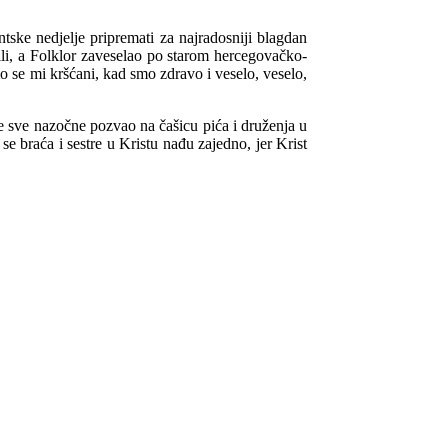
tske nedjelje pripremati za najradosniji blagdan
ili, a Folklor zaveselao po starom hercegovačko-
 se mi kršćani, kad smo zdravo i veselo, veselo,
 sve nazočne pozvao na čašicu pića i druženja u
 braća i sestre u Kristu nađu zajedno, jer Krist