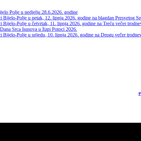
elo Polje u nedjelju 28.6.2026. godine
 Bijelo-Polje u petak, 12. lipnja 2026. godine na blagdan Presvetog Sr
Bijelo-Polje u četvrtak, 11. lipnja 2026. godine na Treću večer trodne
 Dana Srca Isusova u župi Potoci 2026.
Bijelo-Polje u srijedu, 10. lipnja 2026. godine na Drugu večer trodne
P