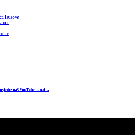
ca Isusova
vnice
vnice
osjetite naš YouTube kanal…