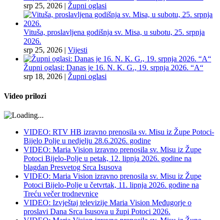
srp 25, 2026
|
Župni oglasi
Vituša, proslavljena godišnja sv. Misa, u subotu, 25. srpnja
2026.
srp 25, 2026
|
Vijesti
Župni oglasi: Danas je 16. N. K. G., 19. srpnja 2026. “A“
srp 18, 2026
|
Župni oglasi
Video prilozi
VIDEO: RTV HB izravno prenosila sv. Misu iz Župe Potoci-
Bijelo Polje u nedjelju 28.6.2026. godine
VIDEO: Maria Vision izravno prenosila sv. Misu iz Župe
Potoci Bijelo-Polje u petak, 12. lipnja 2026. godine na
blagdan Presvetog Srca Isusova
VIDEO: Maria Vision izravno prenosila sv. Misu iz Župe
Potoci Bijelo-Polje u četvrtak, 11. lipnja 2026. godine na
Treću večer trodnevnice
VIDEO: Izvještaj televizije Maria Vision Međugorje o
proslavi Dana Srca Isusova u župi Potoci 2026.