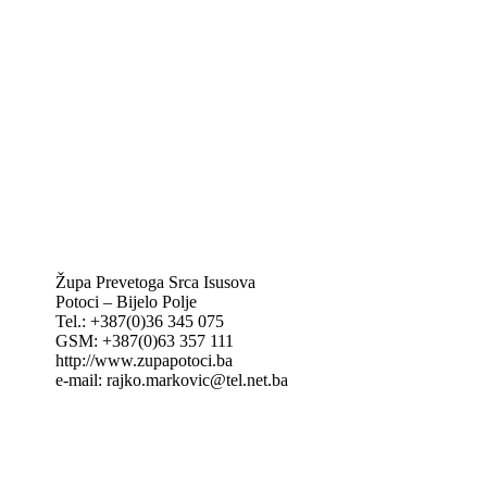
Vatikan
Caritas Mostar
KTA: Katolička tiskovna agencija
IKA – Informativna katolička agencija
KT: Katolički tjednik
CNAK: Crkva na kamenu
GK: Glas koncila
MAK: Mali koncil
Župa Prevetoga Srca Isusova
Potoci – Bijelo Polje
Tel.: +387(0)36 345 075
GSM: +387(0)63 357 111
http://www.zupapotoci.ba
e-mail: rajko.markovic@tel.net.ba