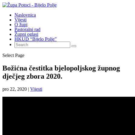
Naslovnica
Vijesti
O župi
Pastoralni rad
Župni oglasi
HKUD “Bijelo Polje”
Select Page
Božićna čestitka bjelopoljskog župnog
dječjeg zbora 2020.
pro 22, 2020
|
Vijesti