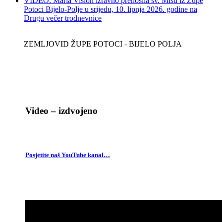
VIDEO: Maria Vision izravno prenosila sv. Misu iz Župe
Potoci Bijelo-Polje u srijedu, 10. lipnja 2026. godine na
Drugu večer trodnevnice
ZEMLJOVID ŽUPE POTOCI - BIJELO POLJA
Video – izdvojeno
Posjetite naš YouTube kanal…