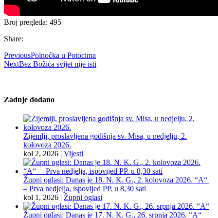
Broj pregleda:
495
Share:
Previous
Polnoćka u Potocima
Next
Bez Božića svijet nije isti
Zadnje dodano
Zijemlji, proslavljena godišnja sv. Misa, u nedjelju, 2.
kolovoza 2026.
kol 2, 2026
|
Vijesti
Župni oglasi: Danas je 18. N. K. G., 2. kolovoza 2026. “A“
– Prva nedjelja, ispovijed PP. u 8,30 sati
kol 1, 2026
|
Župni oglasi
Župni oglasi: Danas je 17. N. K. G., 26. srpnja 2026. “A“