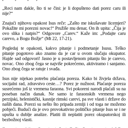
„Reci nam dakle, što ti se čini: je li dopušteno dati porez caru ili
nije?“
Znajući njihovu opakost Isus reče: „Zašto me iskušavate licemjeri?
Pokažite mi porezni novac!“ Pružiše mu denar, On ih upita: „Čija je
ovo slika i natpis?“ Odgovore „Carev.“ Kaže im: „Podajte caru
carevo, a Bogu Božje“ (Mt 22, 17-21).
Pogledaj te opakosti, kakvo pitanje i podmetanje Isusu. Teško
pitanje pogotovo ako znamo da je car u ovom slučaju okupator.
Hajde sad odgovori! Jasno je u postavljenom pitanju što je carevo,
novac. Ono zbog čega se najviše pokrećemo, aktiviramo i sanjamo.
Ono zbog čega se ratuje i svađa.
Isus nije nijekao potrebu plaćanja poreza. Kako bi živjela država,
socijalni rad, zdravstvo ceste…? Porez je nužnost. Plaćanje poreza
susrećemo još iz vremena faraona. Svi pokoreni narodi plaćali su na
poseban način danak. Ne samo iz faraonskih vremena nego
perzijski, helenistički, kasnije rimski carevi, pa sve vlasti i države do
naših dana. Porezi su nešto što pripada zemlji i od toga ne možemo
pobjeći. Budući da je ovo provokativno političko pitanje Isus se i ne
upušta u dublje analize. Platiti ili neplatiti porez okupatorskoj ili
bezbožnoj vlasti.