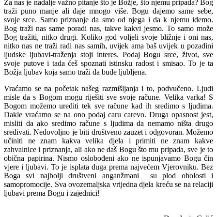
Za nas je nadalje važno pitanje što je Božje, što njemu pripada? Bog
traži puno manje ali daje mnogo više. Bogu dajemo same sebe,
svoje srce. Samo priznanje da smo od njega i da k njemu idemo.
Bog traži nas same poradi nas, takve kakvi jesmo. To samo može
Bog tražiti, nitko drugi. Koliko god voljeli svoje bližnje i oni nas,
nitko nas ne traži radi nas samih, uvijek ama baš uvijek u pozadini
ljudske ljubavi-traženja stoji interes. Podaj Bogu srce, život, sve
svoje putove i tada ćeš spoznati istinsku radost i smisao. To je ta
Božja ljubav koja samo traži da bude ljubljena.
Vraćamo se na početak našeg razmišljanja i to, podvučeno. Ljudi
misle da s Bogom mogu riješiti sve svoje račune. Velika varka! S
Bogom možemo urediti tek sve račune kad ih sredimo s ljudima.
Dakle vraćamo se na ono podaj caru carevo. Druga opasnost jest,
misliti da ako sredimo račune s ljudima da nemamo ništa drugo
sređivati. Nedovoljno je biti društveno zauzet i odgovoran. Možemo
učiniti ne znam kakva velika djela i primiti ne znam kakve
zahvalnice i priznanja, ali ako ne daš Bogu što mu pripada, sve je to
obična papirina. Nismo oslobođeni ako ne ispunjavamo Bogu čin
vjere i ljubavi. To je isplata duga prema najvećem Vjerovniku. Bez
Boga svi najbolji društveni anganžmani su plod oholosti i
samopromocije. Sva ovozemaljska vrijedna djela kreću se na relaciji
ljubavi prema Bogu i zajednici!