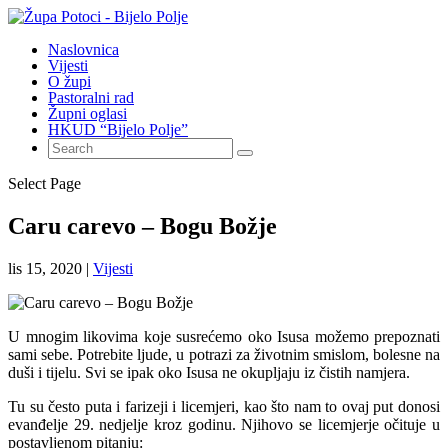
Naslovnica
Vijesti
O župi
Pastoralni rad
Župni oglasi
HKUD “Bijelo Polje”
Select Page
Caru carevo – Bogu Božje
lis 15, 2020
|
Vijesti
U mnogim likovima koje susrećemo oko Isusa možemo prepoznati
sami sebe. Potrebite ljude, u potrazi za životnim smislom, bolesne na
duši i tijelu. Svi se ipak oko Isusa ne okupljaju iz čistih namjera.
Tu su često puta i farizeji i licemjeri, kao što nam to ovaj put donosi
evanđelje 29. nedjelje kroz godinu. Njihovo se licemjerje očituje u
postavljenom pitanju: