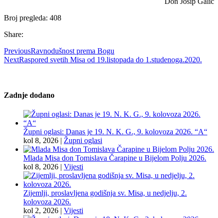
Don Josip Galić
Broj pregleda:
408
Share:
Previous
Ravnodušnost prema Bogu
Next
Raspored svetih Misa od 19.listopada do 1.studenoga.2020.
Zadnje dodano
Župni oglasi: Danas je 19. N. K. G., 9. kolovoza 2026. “A“
kol 8, 2026
|
Župni oglasi
Mlada Misa don Tomislava Čarapine u Bijelom Polju 2026.
kol 8, 2026
|
Vijesti
Zijemlji, proslavljena godišnja sv. Misa, u nedjelju, 2.
kolovoza 2026.
kol 2, 2026
|
Vijesti