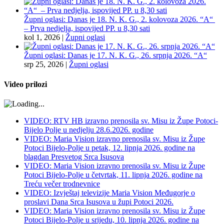
Župni oglasi: Danas je 18. N. K. G., 2. kolovoza 2026. “A“
– Prva nedjelja, ispovijed PP. u 8,30 sati
kol 1, 2026
|
Župni oglasi
Župni oglasi: Danas je 17. N. K. G., 26. srpnja 2026. “A“
srp 25, 2026
|
Župni oglasi
Video prilozi
VIDEO: RTV HB izravno prenosila sv. Misu iz Župe Potoci-
Bijelo Polje u nedjelju 28.6.2026. godine
VIDEO: Maria Vision izravno prenosila sv. Misu iz Župe
Potoci Bijelo-Polje u petak, 12. lipnja 2026. godine na
blagdan Presvetog Srca Isusova
VIDEO: Maria Vision izravno prenosila sv. Misu iz Župe
Potoci Bijelo-Polje u četvrtak, 11. lipnja 2026. godine na
Treću večer trodnevnice
VIDEO: Izvještaj televizije Maria Vision Međugorje o
proslavi Dana Srca Isusova u župi Potoci 2026.
VIDEO: Maria Vision izravno prenosila sv. Misu iz Župe
Potoci Bijelo-Polje u srijedu, 10. lipnja 2026. godine na