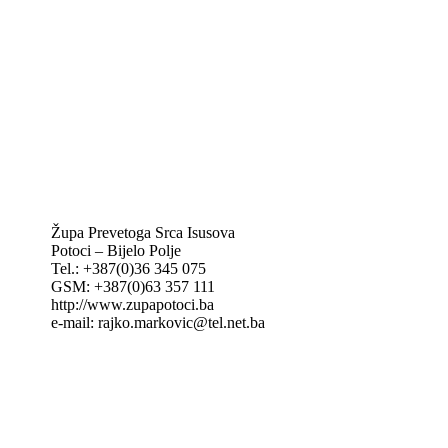
KTA: Katolička tiskovna agencija
IKA – Informativna katolička agencija
KT: Katolički tjednik
CNAK: Crkva na kamenu
GK: Glas koncila
MAK: Mali koncil
Župa Prevetoga Srca Isusova
Potoci – Bijelo Polje
Tel.: +387(0)36 345 075
GSM: +387(0)63 357 111
http://www.zupapotoci.ba
e-mail: rajko.markovic@tel.net.ba