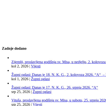
Zadnje dodano
Zijemlji, proslavljena godišnja sv. Misa, u nedjelju, 2. kolovoz
kol 2, 2026
|
Vijesti
Župni oglasi: Danas je 18. N. K. G., 2. kolovoza 2026. “A“ – Pr
kol 1, 2026
|
Župni oglasi
Župni oglasi: Danas je 17. N. K. G., 26. srpnja 2026. “A“
srp 25, 2026
|
Župni oglasi
Vituša, proslavljena godišnja sv. Misa, u subotu, 25. srpnja 202
srp 25, 2026
|
Vijesti