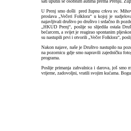
sati uputili se osobnim autima prema Prenju. Žup
U Prenj smo došli pred župnu crkvu sv. Mihovil
proslava „Večeri Folklora“ u kojoj je sudjelo
najavljivali društvo po društvo i srdačno ih poz
„HKUD Prenj“, poslije su slijedila ostala Dru
bećarcem, a svijet je reagirao spontanim pljes
su nastupili prvi i otvorili „Večer Folklora“, posl
Nakon najave, naše je Društvo nastupilo na pozo
na pozornicu gdje smo napravili zajedničku fotog
programa.
Poslije primanja zahvalnica i darova, još smo 
vrijeme, zadovoljni, vratili svojim kućama. Bogu