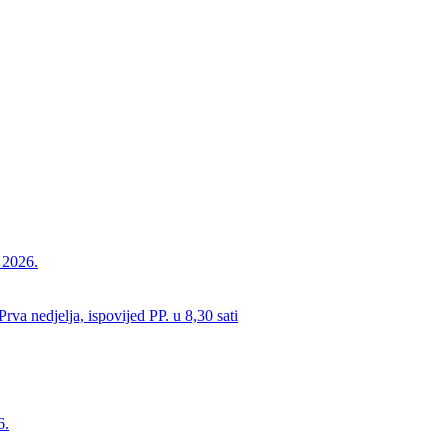
a 2026.
va nedjelja, ispovijed PP. u 8,30 sati
6.