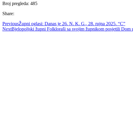
Broj pregleda:
485
Share:
Previous
Župni oglasi: Danas je 26. N. K. G., 28. rujna 2025. “C”
Next
Bjelopoljski župni Folkloraši sa svojim župnikom posjetili Dom