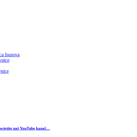
ca Isusova
vnice
vnice
osjetite naš YouTube kanal…