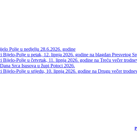
elo Polje u nedjelju 28.6.2026. godine
 Bijelo-Polje u petak, 12. lipnja 2026. godine na blagdan Presvetog Sr
Bijelo-Polje u četvrtak, 11. lipnja 2026. godine na Treću večer trodne
 Dana Srca Isusova u župi Potoci 2026.
Bijelo-Polje u srijedu, 10. lipnja 2026. godine na Drugu večer trodne
P