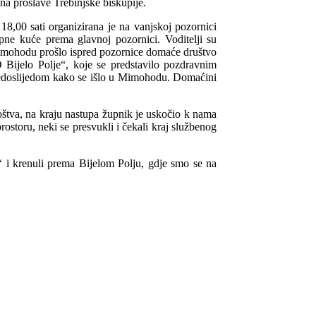
na proslave Trebinjske biskupije.
8,00 sati organizirana je na vanjskoj pozornici
pne kuće prema glavnoj pozornici. Voditelji su
u mimohodu prošlo ispred pozornice domaće društvo
 Bijelo Polje“, koje se predstavilo pozdravnim
 redoslijedom kako se išlo u Mimohodu. Domaćini
oštva, na kraju nastupa župnik je uskočio k nama
ostoru, neki se presvukli i čekali kraj službenog
“ i krenuli prema Bijelom Polju, gdje smo se na