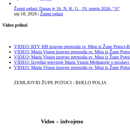
Župni oglasi: Danas je 16. N. K. G., 19. srpnja 2026. “A“
srp 18, 2026
|
Župni oglasi
Video prilozi
VIDEO: RTV HB izravno prenosila sv. Misu iz Župe Potoci-Bij
VIDEO: Maria Vision izravno prenosila sv. Misu iz Župe Potoci
VIDEO: Maria Vision izravno prenosila sv. Misu iz Župe Potoci 
VIDEO: Izvještaj televizije Maria Vision Međugorje o proslavi
VIDEO: Maria Vision izravno prenosila sv. Misu iz Župe Potoci 
ZEMLJOVID ŽUPE POTOCI - BIJELO POLJA
Video – izdvojeno