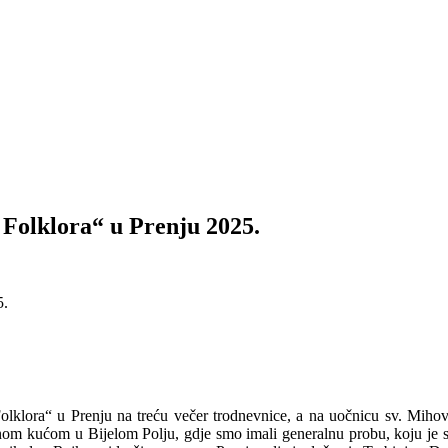
 Folklora“ u Prenju 2025.
lklora“ u Prenju na treću večer trodnevnice, a na uočnicu sv. Mihovil
nom kućom u Bijelom Polju, gdje smo imali generalnu probu, koju je s