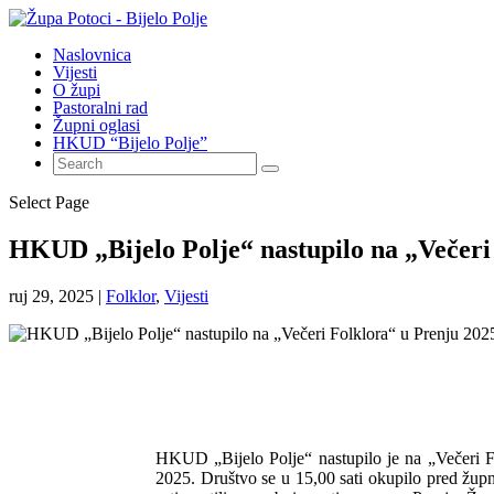
Naslovnica
Vijesti
O župi
Pastoralni rad
Župni oglasi
HKUD “Bijelo Polje”
Select Page
HKUD „Bijelo Polje“ nastupilo na „Večeri
ruj 29, 2025
|
Folklor
,
Vijesti
HKUD „Bijelo Polje“ nastupilo je na „Večeri Fo
2025. Društvo se u 15,00 sati okupilo pred žup