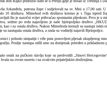
nik don Rajko pridružio nam se u Prenju gdje je došao iz Trebinja s Da
a Arkanđela, patrona župe i sudjelovali na sv. Misi u 17,00 sati. U 1
valo 10 društava. Mimohod svih društava krenuo je s Trga ispred žu
dravljali što je nazočni svijet prihvaćao spontanim pljeskom. Prvo je 
štva, sedmo po redu najavljeno je naše bjelopoljsko društvo „HKUD
kom, kao i za ostala društva. Nakon Mimohoda krenuli su nastupi istim
ije su nastupala ostala društva, a onda su voditelji najavili Bjelopoljce.
rnici i pobralo simpatije i više puta ponovljeni pljesak okupljenog mn
rafiju. Poslije nastupa otišli smo na domjenak priređen u prikladnom pr
malo ostali na pučkom slavlju koje su predvodili „Sinovi Hercegovine
 hvala na ovom susretu i na ovakvim prijateljskim druženjima.