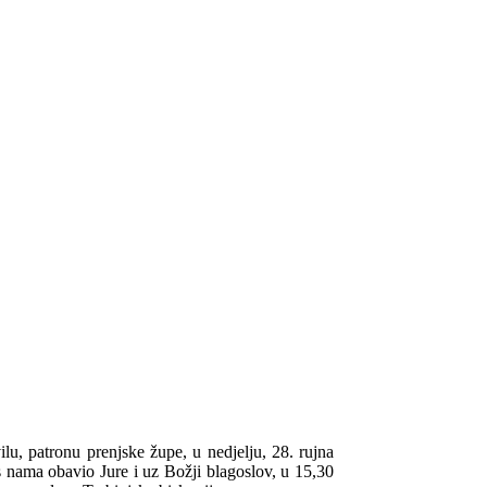
u, patronu prenjske župe, u nedjelju, 28. rujna
 nama obavio Jure i uz Božji blagoslov, u 15,30