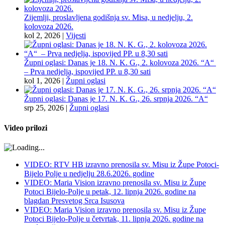
Zijemlji, proslavljena godišnja sv. Misa, u nedjelju, 2.
kolovoza 2026.
kol 2, 2026
|
Vijesti
Župni oglasi: Danas je 18. N. K. G., 2. kolovoza 2026. “A“
– Prva nedjelja, ispovijed PP. u 8,30 sati
kol 1, 2026
|
Župni oglasi
Župni oglasi: Danas je 17. N. K. G., 26. srpnja 2026. “A“
srp 25, 2026
|
Župni oglasi
Video prilozi
VIDEO: RTV HB izravno prenosila sv. Misu iz Župe Potoci-
Bijelo Polje u nedjelju 28.6.2026. godine
VIDEO: Maria Vision izravno prenosila sv. Misu iz Župe
Potoci Bijelo-Polje u petak, 12. lipnja 2026. godine na
blagdan Presvetog Srca Isusova
VIDEO: Maria Vision izravno prenosila sv. Misu iz Župe
Potoci Bijelo-Polje u četvrtak, 11. lipnja 2026. godine na