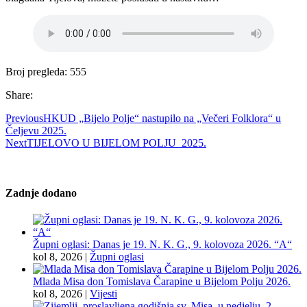
Broj pregleda:
555
Share:
Previous
HKUD „Bijelo Polje“ nastupilo na „Večeri Folklora“ u
Čeljevu 2025.
Next
TIJELOVO U BIJELOM POLJU 2025.
Zadnje dodano
Župni oglasi: Danas je 19. N. K. G., 9. kolovoza 2026. “A“
kol 8, 2026
|
Župni oglasi
Mlada Misa don Tomislava Čarapine u Bijelom Polju 2026.
kol 8, 2026
|
Vijesti