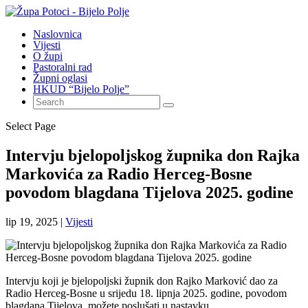
Naslovnica
Vijesti
O župi
Pastoralni rad
Župni oglasi
HKUD “Bijelo Polje”
Select Page
Intervju bjelopoljskog župnika don Rajka
Markovića za Radio Herceg-Bosne
povodom blagdana Tijelova 2025. godine
lip 19, 2025
|
Vijesti
Intervju koji je bjelopoljski župnik don Rajko Marković dao za
Radio Herceg-Bosne u srijedu 18. lipnja 2025. godine, povodom
blagdana Tijelova, možete poslušati u nastavku…