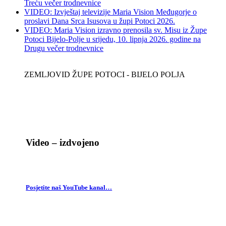
Treću večer trodnevnice
VIDEO: Izvještaj televizije Maria Vision Međugorje o
proslavi Dana Srca Isusova u župi Potoci 2026.
VIDEO: Maria Vision izravno prenosila sv. Misu iz Župe
Potoci Bijelo-Polje u srijedu, 10. lipnja 2026. godine na
Drugu večer trodnevnice
ZEMLJOVID ŽUPE POTOCI - BIJELO POLJA
Video – izdvojeno
Posjetite naš YouTube kanal…