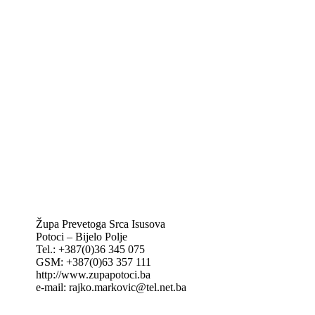
Biskupije Mostar-Duvno Trebinje-Mrkan
Hrvatska biskupska konferencija
Vatikan
Caritas Mostar
KTA: Katolička tiskovna agencija
IKA – Informativna katolička agencija
KT: Katolički tjednik
CNAK: Crkva na kamenu
GK: Glas koncila
MAK: Mali koncil
Župa Prevetoga Srca Isusova
Potoci – Bijelo Polje
Tel.: +387(0)36 345 075
GSM: +387(0)63 357 111
http://www.zupapotoci.ba
e-mail: rajko.markovic@tel.net.ba