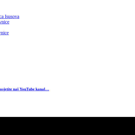
ca Isusova
vnice
vnice
osjetite naš YouTube kanal…