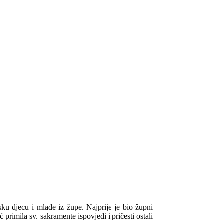
sku djecu i mlade iz župe. Najprije je bio župni
 primila sv. sakramente ispovjedi i pričesti ostali