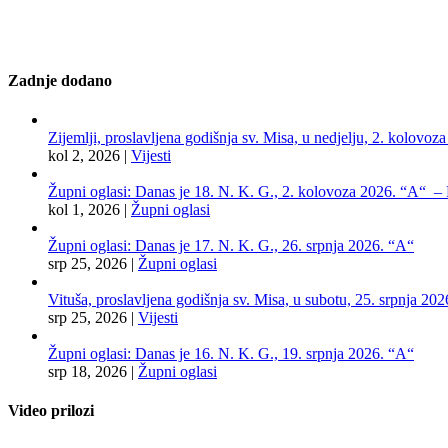
Zadnje dodano
Zijemlji, proslavljena godišnja sv. Misa, u nedjelju, 2. kolovoz
kol 2, 2026
|
Vijesti
Župni oglasi: Danas je 18. N. K. G., 2. kolovoza 2026. “A“ – Pr
kol 1, 2026
|
Župni oglasi
Župni oglasi: Danas je 17. N. K. G., 26. srpnja 2026. “A“
srp 25, 2026
|
Župni oglasi
Vituša, proslavljena godišnja sv. Misa, u subotu, 25. srpnja 202
srp 25, 2026
|
Vijesti
Župni oglasi: Danas je 16. N. K. G., 19. srpnja 2026. “A“
srp 18, 2026
|
Župni oglasi
Video prilozi