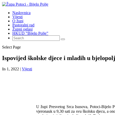
Naslovnica
Vijesti
O župi
Pastoralni rad
Župni oglasi
HKUD “Bijelo Polje”
Select Page
Ispovijed školske djece i mladih u bjelopol
lis 1, 2022
|
Vijesti
U župi Presvetog Srca Isusova, Potoci-Bijelo Po
vjeronauk u 9,30 sati za svu školsku djecu, a onda