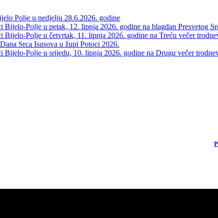
elo Polje u nedjelju 28.6.2026. godine
 Bijelo-Polje u petak, 12. lipnja 2026. godine na blagdan Presvetog Sr
Bijelo-Polje u četvrtak, 11. lipnja 2026. godine na Treću večer trodne
 Dana Srca Isusova u župi Potoci 2026.
Bijelo-Polje u srijedu, 10. lipnja 2026. godine na Drugu večer trodne
P