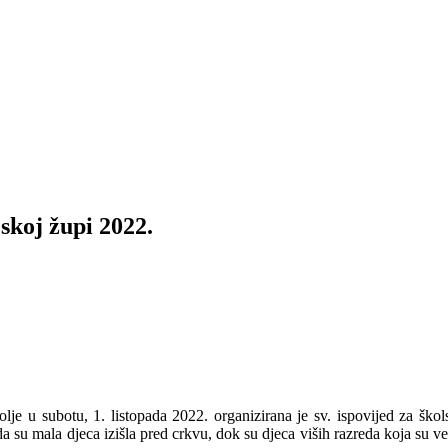
jskoj župi 2022.
lje u subotu, 1. listopada 2022. organizirana je sv. ispovijed za škol
 su mala djeca izišla pred crkvu, dok su djeca viših razreda koja su već