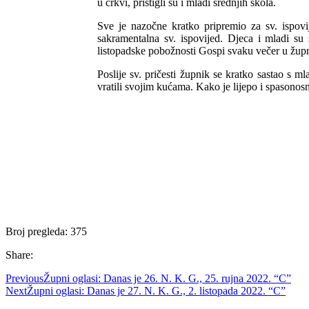
u crkvi, pristigli su i mladi srednjih škola.
Sve je nazočne kratko pripremio za sv. ispov
sakramentalna sv. ispovijed. Djeca i mladi su
listopadske pobožnosti Gospi svaku večer u župnu
Poslije sv. pričesti župnik se kratko sastao s ml
vratili svojim kućama. Kako je lijepo i spasonos
Broj pregleda:
375
Share:
Previous
Župni oglasi: Danas je 26. N. K. G., 25. rujna 2022. “C”
Next
Župni oglasi: Danas je 27. N. K. G., 2. listopada 2022. “C”