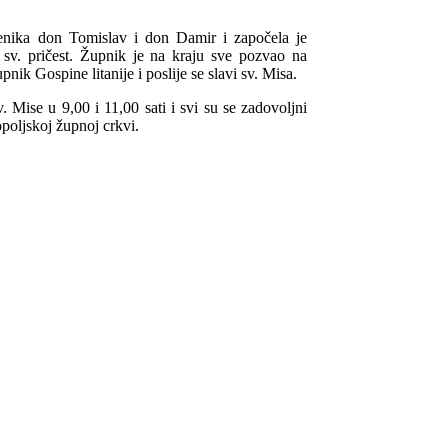
ćenika don Tomislav i don Damir i započela je
 sv. pričest. Župnik je na kraju sve pozvao na
ik Gospine litanije i poslije se slavi sv. Misa.
v. Mise u 9,00 i 11,00 sati i svi su se zadovoljni
poljskoj župnoj crkvi.