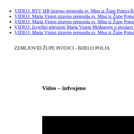
VIDEO: RTV HB izravno prenosila sv. Misu iz Župe Potoci-Bij
VIDEO: Maria Vision izravno prenosila sv. Misu iz Župe Potoci
VIDEO: Maria Vision izravno prenosila sv. Misu iz Župe Potoci 
VIDEO: Izvještaj televizije Maria Vision Međugorje o proslavi
VIDEO: Maria Vision izravno prenosila sv. Misu iz Župe Potoci 
ZEMLJOVID ŽUPE POTOCI - BIJELO POLJA
Video – izdvojeno