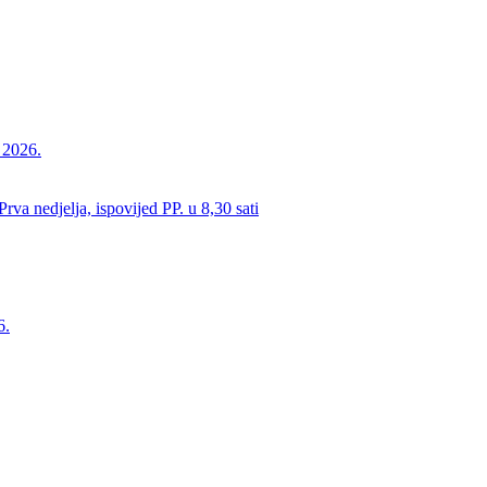
a 2026.
va nedjelja, ispovijed PP. u 8,30 sati
6.