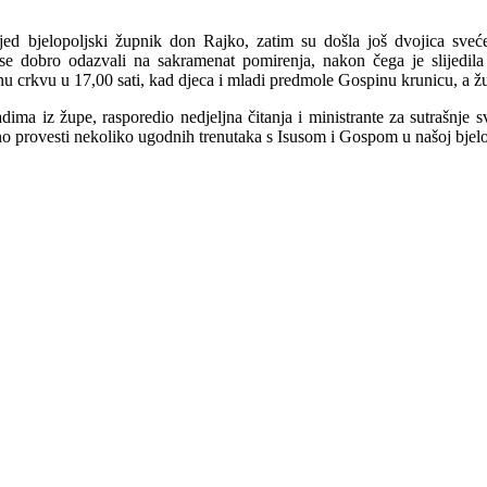
ijed bjelopoljski župnik don Rajko, zatim su došla još dvojica sve
 se dobro odazvali na sakramenat pomirenja, nakon čega je slijedila
 crkvu u 17,00 sati, kad djeca i mladi predmole Gospinu krunicu, a župn
adima iz župe, rasporedio nedjeljna čitanja i ministrante za sutrašnje s
no provesti nekoliko ugodnih trenutaka s Isusom i Gospom u našoj bjelo