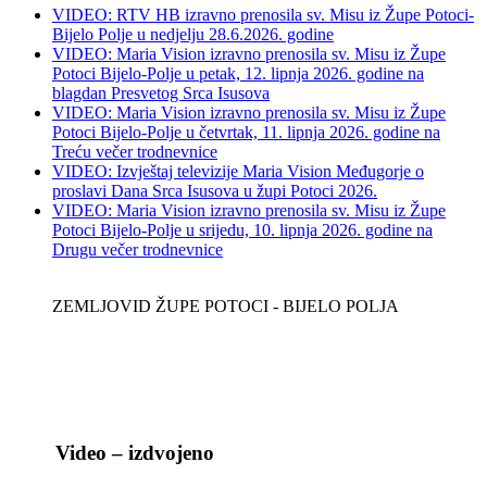
VIDEO: RTV HB izravno prenosila sv. Misu iz Župe Potoci-
Bijelo Polje u nedjelju 28.6.2026. godine
VIDEO: Maria Vision izravno prenosila sv. Misu iz Župe
Potoci Bijelo-Polje u petak, 12. lipnja 2026. godine na
blagdan Presvetog Srca Isusova
VIDEO: Maria Vision izravno prenosila sv. Misu iz Župe
Potoci Bijelo-Polje u četvrtak, 11. lipnja 2026. godine na
Treću večer trodnevnice
VIDEO: Izvještaj televizije Maria Vision Međugorje o
proslavi Dana Srca Isusova u župi Potoci 2026.
VIDEO: Maria Vision izravno prenosila sv. Misu iz Župe
Potoci Bijelo-Polje u srijedu, 10. lipnja 2026. godine na
Drugu večer trodnevnice
ZEMLJOVID ŽUPE POTOCI - BIJELO POLJA
Video – izdvojeno