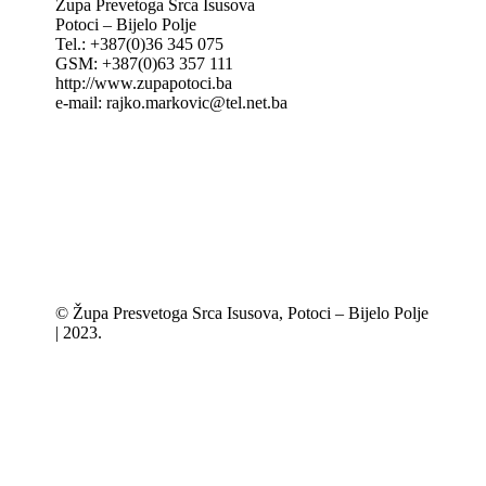
Župa Prevetoga Srca Isusova
Potoci – Bijelo Polje
Tel.: +387(0)36 345 075
GSM: +387(0)63 357 111
http://www.zupapotoci.ba
e-mail: rajko.markovic@tel.net.ba
© Župa Presvetoga Srca Isusova, Potoci – Bijelo Polje
| 2023.