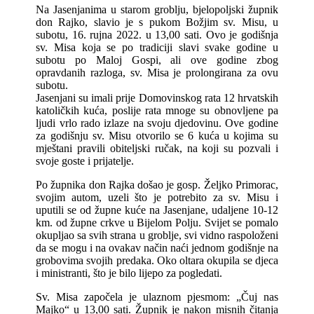
Na Jasenjanima u starom groblju, bjelopoljski župnik
don Rajko, slavio je s pukom Božjim sv. Misu, u
subotu, 16. rujna 2022. u 13,00 sati. Ovo je godišnja
sv. Misa koja se po tradiciji slavi svake godine u
subotu po Maloj Gospi, ali ove godine zbog
opravdanih razloga, sv. Misa je prolongirana za ovu
subotu.
Jasenjani su imali prije Domovinskog rata 12 hrvatskih
katoličkih kuća, poslije rata mnoge su obnovljene pa
ljudi vrlo rado izlaze na svoju djedovinu. Ove godine
za godišnju sv. Misu otvorilo se 6 kuća u kojima su
mještani pravili obiteljski ručak, na koji su pozvali i
svoje goste i prijatelje.
Po župnika don Rajka došao je gosp. Željko Primorac,
svojim autom, uzeli što je potrebito za sv. Misu i
uputili se od župne kuće na Jasenjane, udaljene 10-12
km. od župne crkve u Bijelom Polju. Svijet se pomalo
okupljao sa svih strana u groblje, svi vidno raspoloženi
da se mogu i na ovakav način naći jednom godišnje na
grobovima svojih predaka. Oko oltara okupila se djeca
i ministranti, što je bilo lijepo za pogledati.
Sv. Misa započela je ulaznom pjesmom: „Čuj nas
Majko“ u 13,00 sati. Župnik je nakon misnih čitanja