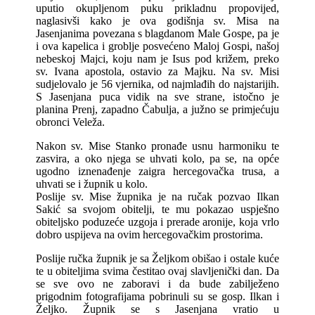
uputio okupljenom puku prikladnu propovijed,
naglasivši kako je ova godišnja sv. Misa na
Jasenjanima povezana s blagdanom Male Gospe, pa je
i ova kapelica i groblje posvećeno Maloj Gospi, našoj
nebeskoj Majci, koju nam je Isus pod križem, preko
sv. Ivana apostola, ostavio za Majku. Na sv. Misi
sudjelovalo je 56 vjernika, od najmlađih do najstarijih.
S Jasenjana puca vidik na sve strane, istočno je
planina Prenj, zapadno Čabulja, a južno se primjećuju
obronci Veleža.
Nakon sv. Mise Stanko pronađe usnu harmoniku te
zasvira, a oko njega se uhvati kolo, pa se, na opće
ugodno iznenađenje zaigra hercegovačka trusa, a
uhvati se i župnik u kolo.
Poslije sv. Mise župnika je na ručak pozvao Ilkan
Sakić sa svojom obitelji, te mu pokazao uspješno
obiteljsko poduzeće uzgoja i prerade aronije, koja vrlo
dobro uspijeva na ovim hercegovačkim prostorima.
Poslije ručka župnik je sa Željkom obišao i ostale kuće
te u obiteljima svima čestitao ovaj slavljenički dan. Da
se sve ovo ne zaboravi i da bude zabilježeno
prigodnim fotografijama pobrinuli su se gosp. Ilkan i
Željko. Župnik se s Jasenjana vratio u