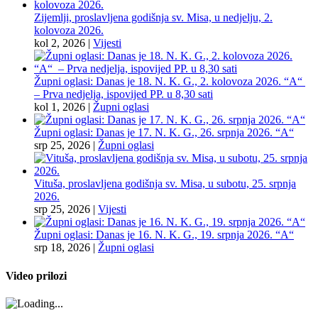
Zijemlji, proslavljena godišnja sv. Misa, u nedjelju, 2.
kolovoza 2026.
kol 2, 2026
|
Vijesti
Župni oglasi: Danas je 18. N. K. G., 2. kolovoza 2026. “A“
– Prva nedjelja, ispovijed PP. u 8,30 sati
kol 1, 2026
|
Župni oglasi
Župni oglasi: Danas je 17. N. K. G., 26. srpnja 2026. “A“
srp 25, 2026
|
Župni oglasi
Vituša, proslavljena godišnja sv. Misa, u subotu, 25. srpnja
2026.
srp 25, 2026
|
Vijesti
Župni oglasi: Danas je 16. N. K. G., 19. srpnja 2026. “A“
srp 18, 2026
|
Župni oglasi
Video prilozi