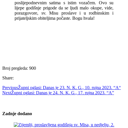
poslijepodnevnim satima s istim vozačem. Ovo su
lijepe godišnje prigode da se ljudi malo okupe, vide,
porazgovore, sv. Misu proslave i u rodbinskim i
prijateljskim obiteljima počaste. Bogu hvala!
Broj pregleda:
900
Share:
Previous
Župni oglasi: Danas je 23. N. K. G., 10. rujna 2023. “A“
Next
Župni oglasi: Danas je 24. N. K. G., 17. rujna 2023. “A”
Zadnje dodano