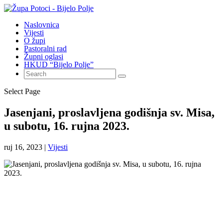
Naslovnica
Vijesti
O župi
Pastoralni rad
Župni oglasi
HKUD “Bijelo Polje”
Select Page
Jasenjani, proslavljena godišnja sv. Misa,
u subotu, 16. rujna 2023.
ruj 16, 2023
|
Vijesti