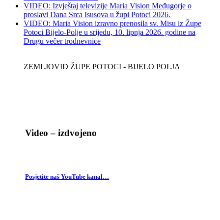
VIDEO: Izvještaj televizije Maria Vision Međugorje o
proslavi Dana Srca Isusova u župi Potoci 2026.
VIDEO: Maria Vision izravno prenosila sv. Misu iz Župe
Potoci Bijelo-Polje u srijedu, 10. lipnja 2026. godine na
Drugu večer trodnevnice
ZEMLJOVID ŽUPE POTOCI - BIJELO POLJA
Video – izdvojeno
Posjetite naš YouTube kanal…