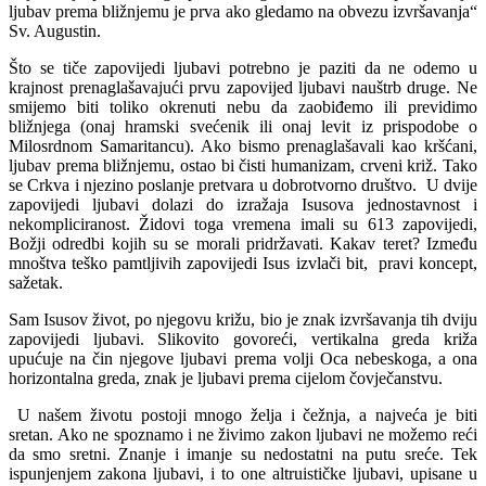
ljubav prema bližnjemu je prva ako gledamo na obvezu izvršavanja“
Sv. Augustin.
Što se tiče zapovijedi ljubavi potrebno je paziti da ne odemo u
krajnost prenaglašavajući prvu zapovijed ljubavi nauštrb druge. Ne
smijemo biti toliko okrenuti nebu da zaobiđemo ili previdimo
bližnjega (onaj hramski svećenik ili onaj levit iz prispodobe o
Milosrdnom Samaritancu). Ako bismo prenaglašavali kao kršćani,
ljubav prema bližnjemu, ostao bi čisti humanizam, crveni križ. Tako
se Crkva i njezino poslanje pretvara u dobrotvorno društvo. U dvije
zapovijedi ljubavi dolazi do izražaja Isusova jednostavnost i
nekompliciranost. Židovi toga vremena imali su 613 zapovijedi,
Božji odredbi kojih su se morali pridržavati. Kakav teret? Između
mnoštva teško pamtljivih zapovijedi Isus izvlači bit, pravi koncept,
sažetak.
Sam Isusov život, po njegovu križu, bio je znak izvršavanja tih dviju
zapovijedi ljubavi. Slikovito govoreći, vertikalna greda križa
upućuje na čin njegove ljubavi prema volji Oca nebeskoga, a ona
horizontalna greda, znak je ljubavi prema cijelom čovječanstvu.
U našem životu postoji mnogo želja i čežnja, a najveća je biti
sretan. Ako ne spoznamo i ne živimo zakon ljubavi ne možemo reći
da smo sretni. Znanje i imanje su nedostatni na putu sreće. Tek
ispunjenjem zakona ljubavi, i to one altruističke ljubavi, upisane u