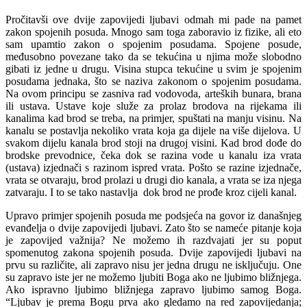
Pročitavši ove dvije zapovijedi ljubavi odmah mi pade na pamet
zakon spojenih posuda. Mnogo sam toga zaboravio iz fizike, ali eto
sam upamtio zakon o spojenim posudama. Spojene posude,
međusobno povezane tako da se tekućina u njima može slobodno
gibati iz jedne u drugu. Visina stupca tekućine u svim je spojenim
posudama jednaka, što se naziva zakonom o spojenim posudama.
Na ovom principu se zasniva rad vodovoda, arteških bunara, brana
ili ustava. Ustave koje služe za prolaz brodova na rijekama ili
kanalima kad brod se treba, na primjer, spuštati na manju visinu. Na
kanalu se postavlja nekoliko vrata koja ga dijele na više dijelova. U
svakom dijelu kanala brod stoji na drugoj visini. Kad brod dođe do
brodske prevodnice, čeka dok se razina vode u kanalu iza vrata
(ustava) izjednači s razinom ispred vrata. Pošto se razine izjednače,
vrata se otvaraju, brod prolazi u drugi dio kanala, a vrata se iza njega
zatvaraju. I to se tako nastavlja dok brod ne prođe kroz cijeli kanal.
Upravo primjer spojenih posuda me podsjeća na govor iz današnjeg
evanđelja o dvije zapovijedi ljubavi. Zato što se nameće pitanje koja
je zapovijed važnija? Ne možemo ih razdvajati jer su poput
spomenutog zakona spojenih posuda. Dvije zapovijedi ljubavi na
prvu su različite, ali zapravo nisu jer jedna drugu ne isključuju. One
su zapravo iste jer ne možemo ljubiti Boga ako ne ljubimo bližnjega.
Ako ispravno ljubimo bližnjega zapravo ljubimo samog Boga.
“Ljubav je prema Bogu prva ako gledamo na red zapovijedanja;