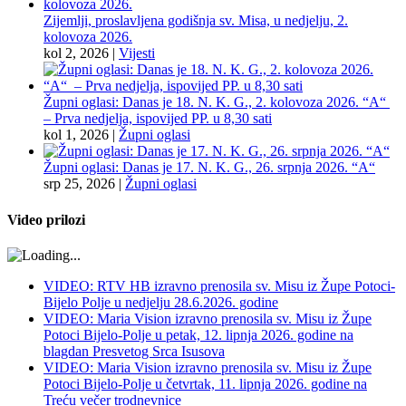
Zijemlji, proslavljena godišnja sv. Misa, u nedjelju, 2.
kolovoza 2026.
kol 2, 2026
|
Vijesti
Župni oglasi: Danas je 18. N. K. G., 2. kolovoza 2026. “A“
– Prva nedjelja, ispovijed PP. u 8,30 sati
kol 1, 2026
|
Župni oglasi
Župni oglasi: Danas je 17. N. K. G., 26. srpnja 2026. “A“
srp 25, 2026
|
Župni oglasi
Video prilozi
VIDEO: RTV HB izravno prenosila sv. Misu iz Župe Potoci-
Bijelo Polje u nedjelju 28.6.2026. godine
VIDEO: Maria Vision izravno prenosila sv. Misu iz Župe
Potoci Bijelo-Polje u petak, 12. lipnja 2026. godine na
blagdan Presvetog Srca Isusova
VIDEO: Maria Vision izravno prenosila sv. Misu iz Župe
Potoci Bijelo-Polje u četvrtak, 11. lipnja 2026. godine na
Treću večer trodnevnice