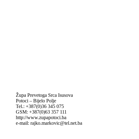
Biskupije Mostar-Duvno Trebinje-Mrkan
Hrvatska biskupska konferencija
Vatikan
Caritas Mostar
KTA: Katolička tiskovna agencija
IKA – Informativna katolička agencija
KT: Katolički tjednik
CNAK: Crkva na kamenu
GK: Glas koncila
MAK: Mali koncil
Župa Prevetoga Srca Isusova
Potoci – Bijelo Polje
Tel.: +387(0)36 345 075
GSM: +387(0)63 357 111
http://www.zupapotoci.ba
e-mail: rajko.markovic@tel.net.ba