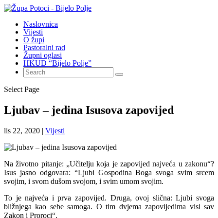
Naslovnica
Vijesti
O župi
Pastoralni rad
Župni oglasi
HKUD “Bijelo Polje”
Select Page
Ljubav – jedina Isusova zapovijed
lis 22, 2020
|
Vijesti
Na životno pitanje: „Učitelju koja je zapovijed najveća u zakonu“?
Isus jasno odgovara: “Ljubi Gospodina Boga svoga svim srcem
svojim, i svom dušom svojom, i svim umom svojim.
To je najveća i prva zapovijed. Druga, ovoj slična: Ljubi svoga
bližnjega kao sebe samoga. O tim dvjema zapovijedima visi sav
Zakon i Proroci“.