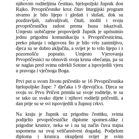
njihovim roditeljima čestitao, bjelopoljski župnik don
Rajko. Prvopričesnike kroz čitav liturgijski program
stvarno je bilo lijepo i gledati i slušati, dok su
pozdravljali, zahvaljivali, čitali, molili i svoju
prvopričesničku radost prema Isusu iskazivali.
Umjesto uobičajene propovijedi župnik je uprisutnio
jednu prigodnu komunikaciju s Prvopričesnicima,
preko pitanja i odgovora što je bilo vrlo zanimljivo,
djeca su se dobro uključila, a svijet je to vrlo lijepo i s
pozornošću popratio. Umjesto Vjerovanja
Prvopričesnici su obnovili svoja krsna obećanja, pa su
se naglas pred svima odrekli Sotone a ispovjedili vjeru
u pravoga i vječnoga Boga.
Prvi put u svom životu pričestilo se 16 Prvopričesnika
bjelopoljske župe: 7 dječaka i 9 djevojčica. Djeca su
svoju sv. Prvu Pričest primila uz svoje roditelje, te su
se tako uz svako dijete i njihovi roditelji pričestili, a
dan prije su se svi ispovijedili u župnoj crkvi.
Na kraju je župnik uz prigodnu čestitku, svima
podijelio prvopričesničke diplome spomen-slike i
prigodne krunice, neka se i na taj način čuva trajna
uspomena na ovaj veličanstveni događaj. Podjelom
diploma i krunica okupljeni svijet je svim