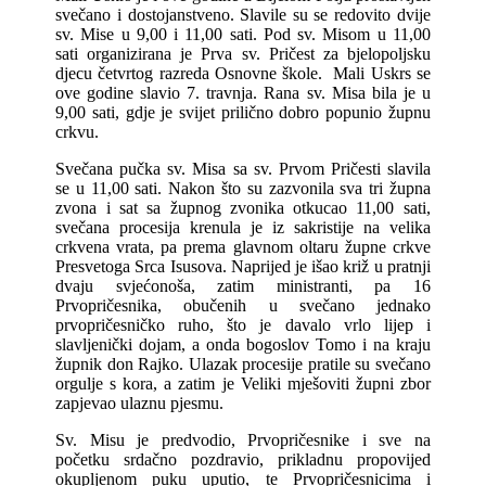
svečano i dostojanstveno. Slavile su se redovito dvije
sv. Mise u 9,00 i 11,00 sati. Pod sv. Misom u 11,00
sati organizirana je Prva sv. Pričest za bjelopoljsku
djecu četvrtog razreda Osnovne škole. Mali Uskrs se
ove godine slavio 7. travnja. Rana sv. Misa bila je u
9,00 sati, gdje je svijet prilično dobro popunio župnu
crkvu.
Svečana pučka sv. Misa sa sv. Prvom Pričesti slavila
se u 11,00 sati. Nakon što su zazvonila sva tri župna
zvona i sat sa župnog zvonika otkucao 11,00 sati,
svečana procesija krenula je iz sakristije na velika
crkvena vrata, pa prema glavnom oltaru župne crkve
Presvetoga Srca Isusova. Naprijed je išao križ u pratnji
dvaju svjećonoša, zatim ministranti, pa 16
Prvopričesnika, obučenih u svečano jednako
prvopričesničko ruho, što je davalo vrlo lijep i
slavljenički dojam, a onda bogoslov Tomo i na kraju
župnik don Rajko. Ulazak procesije pratile su svečano
orgulje s kora, a zatim je Veliki mješoviti župni zbor
zapjevao ulaznu pjesmu.
Sv. Misu je predvodio, Prvopričesnike i sve na
početku srdačno pozdravio, prikladnu propovijed
okupljenom puku uputio, te Prvopričesnicima i