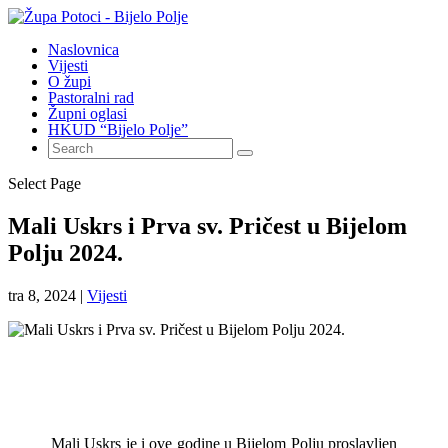
Naslovnica
Vijesti
O župi
Pastoralni rad
Župni oglasi
HKUD “Bijelo Polje”
Select Page
Mali Uskrs i Prva sv. Pričest u Bijelom
Polju 2024.
tra 8, 2024
|
Vijesti
Mali Uskrs je i ove godine u Bijelom Polju proslavljen