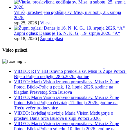
Vituša, proslavljena godišnja sv. Misa, u subotu, 25. srpnja
2026.
srp 25, 2026
|
Vijesti
Župni oglasi: Danas je 16. N. K. G., 19. srpnja 2026. “A“
srp 18, 2026
|
Župni oglasi
Video prilozi
VIDEO: RTV HB izravno prenosila sv. Misu iz Župe Potoci-
Bijelo Polje u nedjelju 28.6.2026. godine
VIDEO: Maria Vision izravno prenosila sv. Misu iz Župe
Potoci Bijelo-Polje u petak, 12. lipnja 2026. godine na
blagdan Presvetog Srca Isusova
VIDEO: Maria Vision izravno prenosila sv. Misu iz Župe
Potoci Bijelo-Polje u četvrtak, 11. lipnja 2026. godine na
Treću večer trodnevnice
VIDEO: Izvještaj televizije Maria Vision Međugorje o
proslavi Dana Srca Isusova u župi Potoci 2026.
VIDEO: Maria Vision izravno prenosila sv. Misu iz Župe
Potoci Bijelo-Polje u srijedu, 10. lipnja 2026. godine na