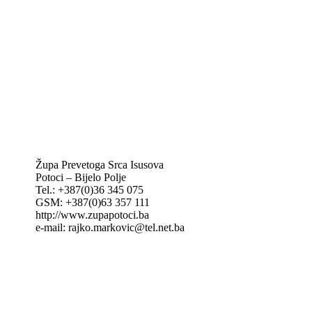
Caritas Mostar
KTA: Katolička tiskovna agencija
IKA – Informativna katolička agencija
KT: Katolički tjednik
CNAK: Crkva na kamenu
GK: Glas koncila
MAK: Mali koncil
Župa Prevetoga Srca Isusova
Potoci – Bijelo Polje
Tel.: +387(0)36 345 075
GSM: +387(0)63 357 111
http://www.zupapotoci.ba
e-mail: rajko.markovic@tel.net.ba