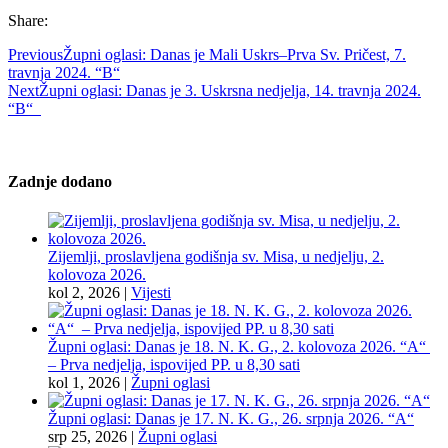
Share:
Previous
Župni oglasi: Danas je Mali Uskrs–Prva Sv. Pričest, 7.
travnja 2024. “B“
Next
Župni oglasi: Danas je 3. Uskrsna nedjelja, 14. travnja 2024.
“B“
Zadnje dodano
Zijemlji, proslavljena godišnja sv. Misa, u nedjelju, 2.
kolovoza 2026.
kol 2, 2026
|
Vijesti
Župni oglasi: Danas je 18. N. K. G., 2. kolovoza 2026. “A“
– Prva nedjelja, ispovijed PP. u 8,30 sati
kol 1, 2026
|
Župni oglasi
Župni oglasi: Danas je 17. N. K. G., 26. srpnja 2026. “A“
srp 25, 2026
|
Župni oglasi