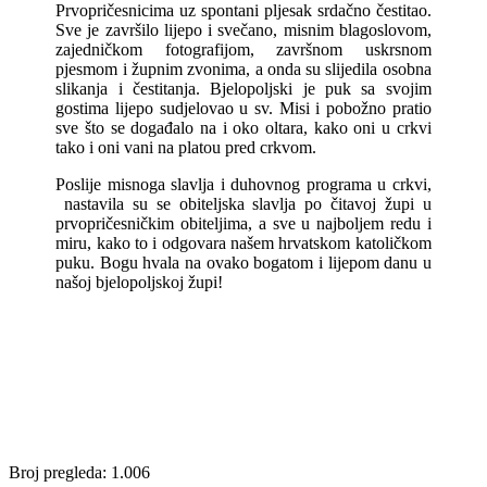
Prvopričesnicima uz spontani pljesak srdačno čestitao.
Sve je završilo lijepo i svečano, misnim blagoslovom,
zajedničkom fotografijom, završnom uskrsnom
pjesmom i župnim zvonima, a onda su slijedila osobna
slikanja i čestitanja. Bjelopoljski je puk sa svojim
gostima lijepo sudjelovao u sv. Misi i pobožno pratio
sve što se događalo na i oko oltara, kako oni u crkvi
tako i oni vani na platou pred crkvom.
Poslije misnoga slavlja i duhovnog programa u crkvi,
nastavila su se obiteljska slavlja po čitavoj župi u
prvopričesničkim obiteljima, a sve u najboljem redu i
miru, kako to i odgovara našem hrvatskom katoličkom
puku. Bogu hvala na ovako bogatom i lijepom danu u
našoj bjelopoljskoj župi!
Broj pregleda:
1.006