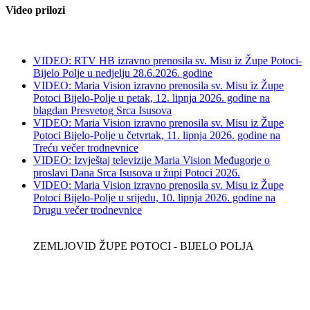
Video prilozi
VIDEO: RTV HB izravno prenosila sv. Misu iz Župe Potoci-
Bijelo Polje u nedjelju 28.6.2026. godine
VIDEO: Maria Vision izravno prenosila sv. Misu iz Župe
Potoci Bijelo-Polje u petak, 12. lipnja 2026. godine na
blagdan Presvetog Srca Isusova
VIDEO: Maria Vision izravno prenosila sv. Misu iz Župe
Potoci Bijelo-Polje u četvrtak, 11. lipnja 2026. godine na
Treću večer trodnevnice
VIDEO: Izvještaj televizije Maria Vision Međugorje o
proslavi Dana Srca Isusova u župi Potoci 2026.
VIDEO: Maria Vision izravno prenosila sv. Misu iz Župe
Potoci Bijelo-Polje u srijedu, 10. lipnja 2026. godine na
Drugu večer trodnevnice
ZEMLJOVID ŽUPE POTOCI - BIJELO POLJA