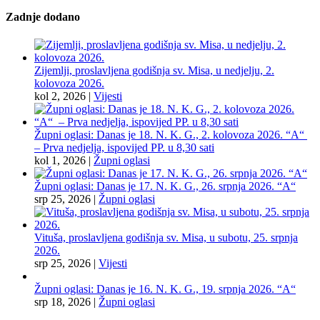
Zadnje dodano
Zijemlji, proslavljena godišnja sv. Misa, u nedjelju, 2.
kolovoza 2026.
kol 2, 2026
|
Vijesti
Župni oglasi: Danas je 18. N. K. G., 2. kolovoza 2026. “A“
– Prva nedjelja, ispovijed PP. u 8,30 sati
kol 1, 2026
|
Župni oglasi
Župni oglasi: Danas je 17. N. K. G., 26. srpnja 2026. “A“
srp 25, 2026
|
Župni oglasi
Vituša, proslavljena godišnja sv. Misa, u subotu, 25. srpnja
2026.
srp 25, 2026
|
Vijesti
Župni oglasi: Danas je 16. N. K. G., 19. srpnja 2026. “A“
srp 18, 2026
|
Župni oglasi