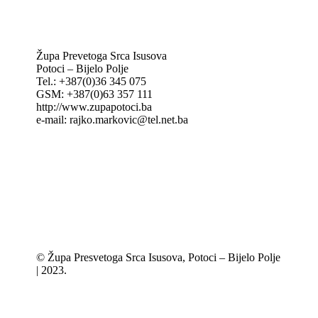
MAK: Mali koncil
Župa Prevetoga Srca Isusova
Potoci – Bijelo Polje
Tel.: +387(0)36 345 075
GSM: +387(0)63 357 111
http://www.zupapotoci.ba
e-mail: rajko.markovic@tel.net.ba
© Župa Presvetoga Srca Isusova, Potoci – Bijelo Polje
| 2023.