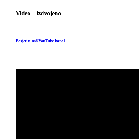
Video – izdvojeno
Posjetite naš YouTube kanal…