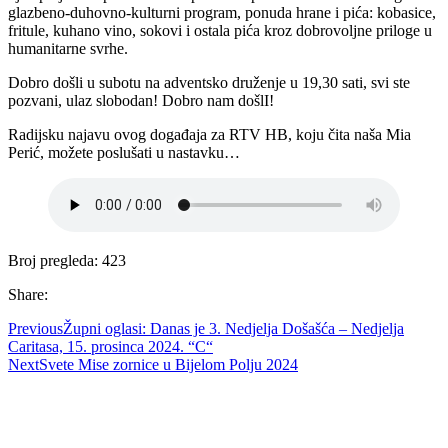
glazbeno-duhovno-kulturni program, ponuda hrane i pića: kobasice,
fritule, kuhano vino, sokovi i ostala pića kroz dobrovoljne priloge u
humanitarne svrhe.
Dobro došli u subotu na adventsko druženje u 19,30 sati, svi ste
pozvani, ulaz slobodan! Dobro nam došlI!
Radijsku najavu ovog događaja za RTV HB, koju čita naša Mia
Perić, možete poslušati u nastavku…
Broj pregleda:
423
Share:
Previous
Župni oglasi: Danas je 3. Nedjelja Došašća – Nedjelja
Caritasa, 15. prosinca 2024. “C“
Next
Svete Mise zornice u Bijelom Polju 2024