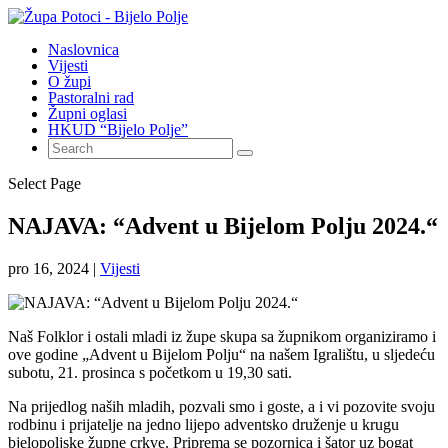
Naslovnica
Vijesti
O župi
Pastoralni rad
Župni oglasi
HKUD “Bijelo Polje”
Select Page
NAJAVA: “Advent u Bijelom Polju 2024.“
pro 16, 2024
|
Vijesti
Naš Folklor i ostali mladi iz župe skupa sa župnikom organiziramo i
ove godine „Advent u Bijelom Polju“ na našem Igralištu, u sljedeću
subotu, 21. prosinca s početkom u 19,30 sati.
Na prijedlog naših mladih, pozvali smo i goste, a i vi pozovite svoju
rodbinu i prijatelje na jedno lijepo adventsko druženje u krugu
bjelopoljske župne crkve. Priprema se pozornica i šator uz bogat