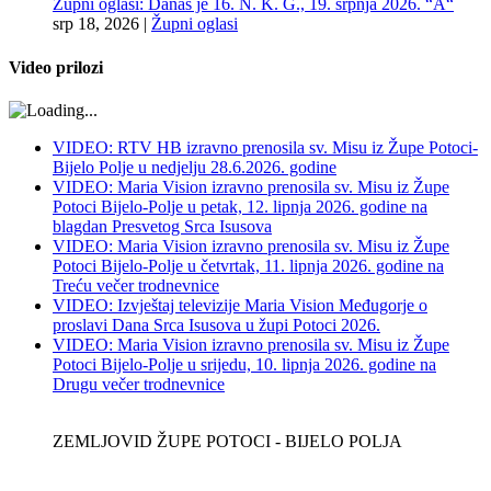
Župni oglasi: Danas je 16. N. K. G., 19. srpnja 2026. “A“
srp 18, 2026
|
Župni oglasi
Video prilozi
VIDEO: RTV HB izravno prenosila sv. Misu iz Župe Potoci-
Bijelo Polje u nedjelju 28.6.2026. godine
VIDEO: Maria Vision izravno prenosila sv. Misu iz Župe
Potoci Bijelo-Polje u petak, 12. lipnja 2026. godine na
blagdan Presvetog Srca Isusova
VIDEO: Maria Vision izravno prenosila sv. Misu iz Župe
Potoci Bijelo-Polje u četvrtak, 11. lipnja 2026. godine na
Treću večer trodnevnice
VIDEO: Izvještaj televizije Maria Vision Međugorje o
proslavi Dana Srca Isusova u župi Potoci 2026.
VIDEO: Maria Vision izravno prenosila sv. Misu iz Župe
Potoci Bijelo-Polje u srijedu, 10. lipnja 2026. godine na
Drugu večer trodnevnice
ZEMLJOVID ŽUPE POTOCI - BIJELO POLJA