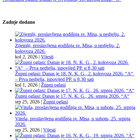
Zadnje dodano
Zijemlji, proslavljena godišnja sv. Misa, u nedjelju, 2.
kolovoza 2026.
kol 2, 2026
|
Vijesti
Župni oglasi: Danas je 18. N. K. G., 2. kolovoza 2026. “A“
– Prva nedjelja, ispovijed PP. u 8,30 sati
kol 1, 2026
|
Župni oglasi
Župni oglasi: Danas je 17. N. K. G., 26. srpnja 2026. “A“
srp 25, 2026
|
Župni oglasi
Vituša, proslavljena godišnja sv. Misa, u subotu, 25. srpnja
2026.
srp 25, 2026
|
Vijesti