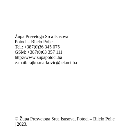
KT: Katolički tjednik
CNAK: Crkva na kamenu
GK: Glas koncila
MAK: Mali koncil
Župa Prevetoga Srca Isusova
Potoci – Bijelo Polje
Tel.: +387(0)36 345 075
GSM: +387(0)63 357 111
http://www.zupapotoci.ba
e-mail: rajko.markovic@tel.net.ba
© Župa Presvetoga Srca Isusova, Potoci – Bijelo Polje
| 2023.