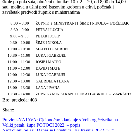
škole po pola sata, obučeni u tunike: 10 x 2 = 20, od 8,00 do 14,00
sati, molitva u tišini pred Isusovim grobom u crkvi, početak i
završetak predvodi župnik s ministrantima
8:00 – 8:30
ŽUPNIK i MINISTRANTI ŠIME I NIKOLA –
POČETAK
8:30 – 9:00
PETRA I LUCIJA
9:00 – 9:30
PETAR I JOSIP
9:30 – 10:00
ŠIME I NIKOLA
10:00 – 10:30
MATEO I GABRIJEL
10:30 – 11:00
LUKA I GABRIJEL
11:00 – 11:30
JOSIP I MATEO
11:30 – 12:00
DAVID I MATE
12:00 – 12:30
LUKA I GABRIJEL
12:30 – 13:00
GABRIJELA I LANA
13:00 – 13:30
LANA I IVANA
13:30 – 14:00
ŽUPNIK i MINISTRANTI LUKA I GABRIJEL –
ZAVRŠET
Broj pregleda:
408
Share:
Previous
NAJAVA: Cjelonoćno klanjanje s Velikog četvrtka na
Veliki petak, župa POTOCI 2022. – popis
Next
Župni oglasi: Danas je Cvjetnica, 10. travnja 2022. “C“