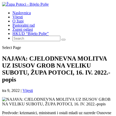
Naslovnica
Vijesti
O župi
Pastoralni rad
Župni oglasi
HKUD “Bijelo Polje”
Select Page
NAJAVA: CJELODNEVNA MOLITVA
UZ ISUSOV GROB NA VELIKU
SUBOTU, ŽUPA POTOCI, 16. IV. 2022.-
popis
tra 9, 2022
|
Vijesti
Predvode: krizmanici, ministranti i ostali mladi uz razrede Osnovne