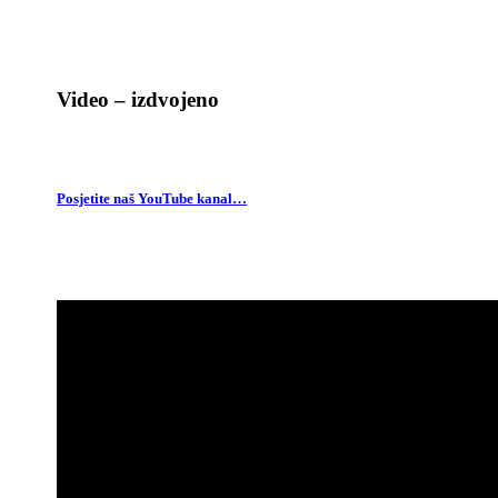
Video – izdvojeno
Posjetite naš YouTube kanal…