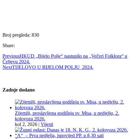
Broj pregleda:
830
Share:
Previous
HKUD „Bijelo Polje“ nastupilo na „Večeri Folklora“ u
Čeljevu 2024.
Next
TIJELOVO U BIJELOM POLJU 2024.
Zadnje dodano
Zijemlji, proslavljena godišnja sv. Misa, u nedjelju, 2.
kolovoza 2026.
kol 2, 2026
|
Vijesti