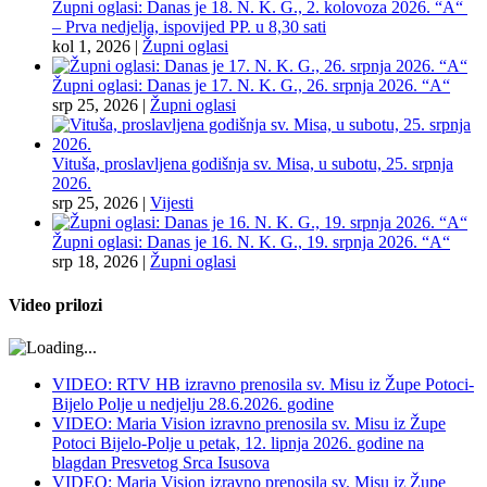
Župni oglasi: Danas je 18. N. K. G., 2. kolovoza 2026. “A“
– Prva nedjelja, ispovijed PP. u 8,30 sati
kol 1, 2026
|
Župni oglasi
Župni oglasi: Danas je 17. N. K. G., 26. srpnja 2026. “A“
srp 25, 2026
|
Župni oglasi
Vituša, proslavljena godišnja sv. Misa, u subotu, 25. srpnja
2026.
srp 25, 2026
|
Vijesti
Župni oglasi: Danas je 16. N. K. G., 19. srpnja 2026. “A“
srp 18, 2026
|
Župni oglasi
Video prilozi
VIDEO: RTV HB izravno prenosila sv. Misu iz Župe Potoci-
Bijelo Polje u nedjelju 28.6.2026. godine
VIDEO: Maria Vision izravno prenosila sv. Misu iz Župe
Potoci Bijelo-Polje u petak, 12. lipnja 2026. godine na
blagdan Presvetog Srca Isusova
VIDEO: Maria Vision izravno prenosila sv. Misu iz Župe