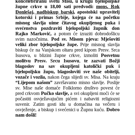
koncelebriranu svetu Misu, u krugu bjelopoljske
župne crkve u 18,00 sati predvodi:
mons. Rok
Đonlešaj, nadbiskup barski
, apostolski upravitelj
kotorski i primas Srbije, kojega će na početku
misnog slavlja uime čitavog okupljenog puka i
svećenstva pozdraviti bjelopoljski župnik don
Rajko Marković,
a potom će izraziti dobrodošlicu
svim nazočnima.
Pod sv. Misom
pjeva: Mješoviti
veliki zbor bjelopoljske župe.
Prije misnog slavlja
biskup će na Vanjskom oltaru pred kipom Presv. Srca
Isusova, u blizini župne crkve, izmoliti
Posvetnu
molitvu Presv. Srcu Isusovu
,
te zazvati Božji
blagoslov na sav okupljeni katolički puk i
bjelopoljsku župu, blagosloviti sve naše obitelji,
vozače i vozila,
nakon čega slijedi sv. Misa. Na kraju
“Lijepom našom”
završavamo misno slavlje. Poslije
sv. Mise naše domaće Folklorno društvo povest će
pred crkvom
Pučko slavlje,
a svi okupljeni moći će se
počastiti osvježavajućim pićem i nabaviti religiozni
suvenir. Zatim gosti idu u domaćina na večeru i
osvježenje, a biskup i svećenici u Župnu kuću.
Dobro
nam došli!