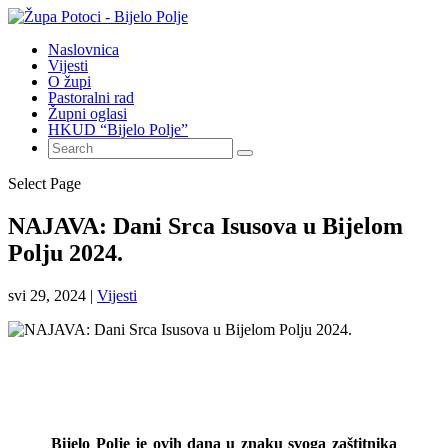
Naslovnica
Vijesti
O župi
Pastoralni rad
Župni oglasi
HKUD “Bijelo Polje”
Select Page
NAJAVA: Dani Srca Isusova u Bijelom
Polju 2024.
svi 29, 2024
|
Vijesti
Bijelo Polje je ovih dana u znaku svoga zaštitnika