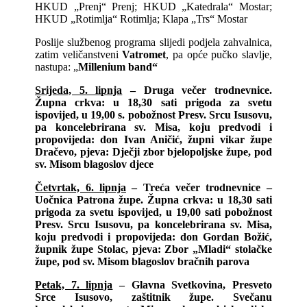
HKUD „Prenj“ Prenj; HKUD „Katedrala“ Mostar;
HKUD „Rotimlja“ Rotimlja; Klapa „Trs“ Mostar
Poslije službenog programa slijedi podjela zahvalnica,
zatim veličanstveni
Vatromet
, pa opće pučko slavlje,
nastupa: „
Millenium band“
Srijeda, 5. lipnja
– Druga večer trodnevnice.
Župna crkva: u 18,30 sati prigoda za svetu
ispovijed, u 19,00 s. pobožnost Presv. Srcu Isusovu,
pa koncelebrirana sv. Misa, koju predvodi i
propovijeda: don Ivan Aničić, župni vikar župe
Dračevo, pjeva: Dječji zbor bjelopoljske župe, pod
sv. Misom blagoslov djece
Četvrtak, 6. lipnja
– Treća večer trodnevnice –
Uočnica Patrona župe. Župna crkva: u 18,30 sati
prigoda za svetu ispovijed, u 19,00 sati pobožnost
Presv. Srcu Isusovu, pa koncelebrirana sv. Misa,
koju predvodi i propovijeda: don Gordan Božić,
župnik župe Stolac, pjeva: Zbor „Mladi“ stolačke
župe, pod sv. Misom blagoslov bračnih parova
Petak, 7. lipnja
– Glavna Svetkovina, Presveto
Srce Isusovo, zaštitnik župe. Svečanu