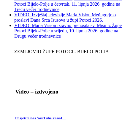
Potoci Bijelo-Polje u četvrtak, 11. lipnja 2026. godine na
Treću večer trodnevnice
VIDEO: Izvještaj televizije Maria Vision Međugorje o
proslavi Dana Srca Isusova u župi Potoci 2026.
VIDEO: Maria Vision izravno prenosila sv. Misu iz Župe
Potoci Bijelo-Polje u srijedu, 10. lipnja 2026. godine na
Drugu večer trodnevnice
ZEMLJOVID ŽUPE POTOCI - BIJELO POLJA
Video – izdvojeno
Posjetite naš YouTube kanal…