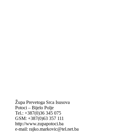
Biskupije Mostar-Duvno Trebinje-Mrkan
Hrvatska biskupska konferencija
Vatikan
Caritas Mostar
KTA: Katolička tiskovna agencija
IKA – Informativna katolička agencija
KT: Katolički tjednik
CNAK: Crkva na kamenu
GK: Glas koncila
MAK: Mali koncil
Župa Prevetoga Srca Isusova
Potoci – Bijelo Polje
Tel.: +387(0)36 345 075
GSM: +387(0)63 357 111
http://www.zupapotoci.ba
e-mail: rajko.markovic@tel.net.ba