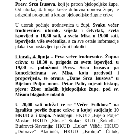
Presv. Srca Isusova
, koji je patron bjelopoljske župe.
Od utorka, 4. lipnja kreće duhovna obnova župe, te
prigodni programi u krugu bjelopoljske župne crkve.
U utorak počinje trodnevnica u župi.
Svaku večer
trodnevnice: utorak, srijeda i četvrtak, sveta
ispovijed u 18,30 sati, a sveta Misa u 19,00 sati,
ispovijeda više svećenika,
a za sve ostale informacije
plakati su postavljeni po župi i okolici.
Utorak, 4. lipnja
– Prva večer trodnevnice. Župna
crkva: u 18,30 s. prigoda za svetu ispovijed, u
19,00 s. pobožnost Presv. Srcu Isusovu pa
koncelebrirana sv. Misa, koju predvodi i
propovijeda, te otvara „Dane Srca Isusova“ u
Bijelom Polju: mons. Petar Palić, mjesni biskup,
pjeva: Zbor mladih bjelopoljske župe, pod sv.
Misom blagoslov mladih
U 20,00 sati održat će se “Večer Folklora” na
Igralištu poviše župne crkve u kojoj sudjeluje 10
HKUD-a i klapa.
Nastupaju: HKUD „Bijelo Polje“
Mostar; HKUD „Stolac“ Stolac; KUD „Šokadija“
Budrovci-Slavonija; HKUD „Luke“ Višići; HKUD
„Dubrave“ Aladinići; HKUD „Brotnjo“ Čitluk;