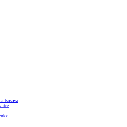
ca Isusova
vnice
vnice