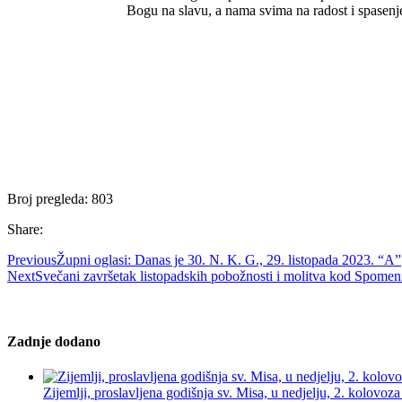
Bogu na slavu, a nama svima na radost i spasenj
Broj pregleda:
803
Share:
Previous
Župni oglasi: Danas je 30. N. K. G., 29. listopada 2023. “A”
Next
Svečani završetak listopadskih pobožnosti i molitva kod Spomen
Zadnje dodano
Zijemlji, proslavljena godišnja sv. Misa, u nedjelju, 2. kolovoz