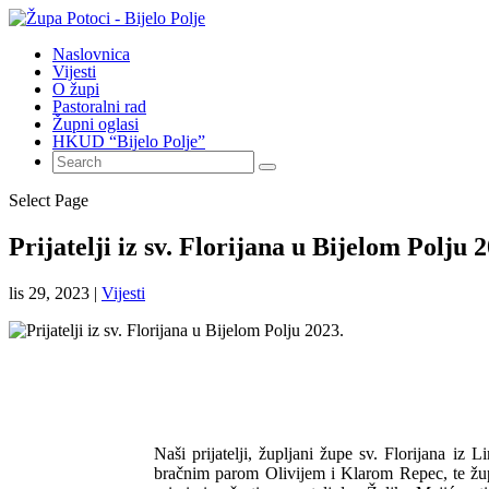
Naslovnica
Vijesti
O župi
Pastoralni rad
Župni oglasi
HKUD “Bijelo Polje”
Select Page
Prijatelji iz sv. Florijana u Bijelom Polju 
lis 29, 2023
|
Vijesti
Naši prijatelji, župljani župe sv. Florijana iz 
bračnim parom Olivijem i Klarom Repec, te žu