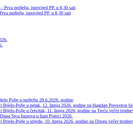
va nedjelja, ispovijed PP. u 8,30 sati
6.
elo Polje u nedjelju 28.6.2026. godine
 Bijelo-Polje u petak, 12. lipnja 2026. godine na blagdan Presvetog Sr
Bijelo-Polje u četvrtak, 11. lipnja 2026. godine na Treću večer trodne
 Dana Srca Isusova u župi Potoci 2026.
Bijelo-Polje u srijedu, 10. lipnja 2026. godine na Drugu večer trodne