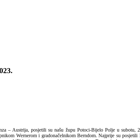
2023.
Linza – Austrija, posjetili su našu župu Potoci-Bijelo Polje u subotu,
pnikom Wernerom i gradonačelnikom Berndom. Najprije su posjetili 