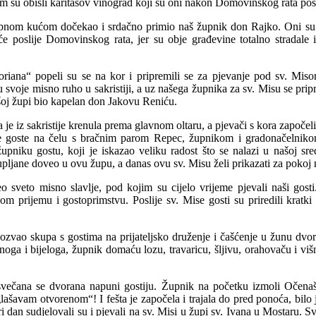
im su obišli karitasov vinograd koji su oni nakon Domovinskog rata posad
župnom kućom dočekao i srdačno primio naš župnik don Rajko. Oni su v
poslije Domovinskog rata, jer su obje građevine totalno stradale i i
loriana“ popeli su se na kor i pripremili se za pjevanje pod sv. Mis
 u svoje misno ruho u sakristiji, a uz našega župnika za sv. Misu se pri
šoj župi bio kapelan don Jakovu Reniću.
a je iz sakristije krenula prema glavnom oltaru, a pjevači s kora započ
e goste na čelu s bračnim parom Repec, župnikom i gradonačelnikom
župniku gostu, koji je iskazao veliku radost što se nalazi u našoj s
upljane doveo u ovu župu, a danas ovu sv. Misu želi prikazati za pokoj
eo sveto misno slavlje, pod kojim su cijelo vrijeme pjevali naši gos
pom prijemu i gostoprimstvu. Poslije sv. Mise gosti su priredili kratk
zvao skupa s gostima na prijateljsko druženje i čašćenje u žunu dvora
crnoga i bijeloga, župnik domaću lozu, travaricu, šljivu, orahovaču i viš
 svečana se dvorana napuni gostiju. Župnik na početku izmoli Očenaš
glašavam otvorenom“! I fešta je započela i trajala do pred ponoća, bilo
tri dan sudjelovali su i pjevali na sv. Misi u župi sv. Ivana u Mostaru. 