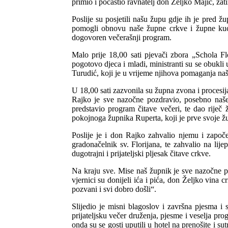
primio i počastio ravnatelj don Željko Majić, zat
Poslije su posjetili našu župu gdje ih je pred 
pomogli obnovu naše župne crkve i župne kuće 
dogovoren večerašnji program.
Malo prije 18,00 sati pjevači zbora „Schola F
pogotovo djeca i mladi, ministranti su se obukli
Turudić, koji je u vrijeme njihova pomaganja na
U 18,00 sati zazvonila su župna zvona i procesij
Rajko je sve nazočne pozdravio, posebno naš
predstavio program čitave večeri, te dao riječ 
pokojnoga župnika Ruperta, koji je prve svoje ž
Poslije je i don Rajko zahvalio njemu i započ
gradonačelnik sv. Florijana, te zahvalio na lije
dugotrajni i prijateljski pljesak čitave crkve.
Na kraju sve. Mise naš župnik je sve nazočne po
vjernici su donijeli ića i pića, don Željko vina 
pozvani i svi dobro došli“.
Slijedio je misni blagoslov i završna pjesma i
prijateljsku večer druženja, pjesme i veselja pro
onda su se gosti uputili u hotel na prenošite i su