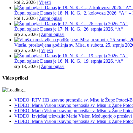
kol 2, 2026
|
Vijesti
Župni oglasi: Danas je 18. N. K. G., 2. kolovoza 2026. “A“ – Pr
kol 1, 2026
|
Župni oglasi
Župni oglasi: Danas je 17. N. K. G., 26. srpnja 2026. “A“
srp 25, 2026
|
Župni oglasi
Vituša, proslavljena godišnja sv. Misa, u subotu, 25. srpnja 202
srp 25, 2026
|
Vijesti
Župni oglasi: Danas je 16. N. K. G., 19. srpnja 2026. “A“
srp 18, 2026
|
Župni oglasi
Video prilozi
VIDEO: RTV HB izravno prenosila sv. Misu iz Župe Potoci-Bij
VIDEO: Maria Vision izravno prenosila sv. Misu iz Župe Potoci
VIDEO: Maria Vision izravno prenosila sv. Misu iz Župe Potoci 
VIDEO: Izvještaj televizije Maria Vision Međugorje o proslavi
VIDEO: Maria Vision izravno prenosila sv. Misu iz Župe Potoci 