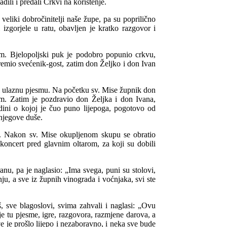
ili i predali Crkvi na korištenje.
eliki dobročinitelji naše župe, pa su poprilično
zgorjele u ratu, obavljen je kratko razgovor i
om. Bjelopoljski puk je podobro popunio crkvu,
premio svećenik-gost, zatim don Željko i don Ivan
eli ulaznu pjesmu. Na početku sv. Mise župnik don
. Zatim je pozdravio don Željka i don Ivana,
redini o kojoj je čuo puno lijepoga, pogotovo od
 njegove duše.
ti. Nakon sv. Mise okupljenom skupu se obratio
i koncert pred glavnim oltarom, za koji su dobili
nu, pa je naglasio: „Ima svega, puni su stolovi,
nju, a sve iz župnih vinograda i voćnjaka, svi ste
, sve blagoslovi, svima zahvali i naglasi: „Ovu
 je tu pjesme, igre, razgovora, razmjene darova, a
Sve je prošlo lijepo i nezaboravno, i neka sve bude