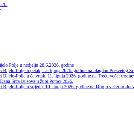
6.
elo Polje u nedjelju 28.6.2026. godine
 Bijelo-Polje u petak, 12. lipnja 2026. godine na blagdan Presvetog Sr
Bijelo-Polje u četvrtak, 11. lipnja 2026. godine na Treću večer trodne
 Dana Srca Isusova u župi Potoci 2026.
Bijelo-Polje u srijedu, 10. lipnja 2026. godine na Drugu večer trodne