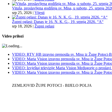
Vituša, proslavljena godišnja sv. Misa, u subotu, 25. srpnja 202
srp 25, 2026
|
Vijesti
Župni oglasi: Danas je 16. N. K. G., 19. srpnja 2026. “A“
srp 18, 2026
|
Župni oglasi
Video prilozi
VIDEO: RTV HB izravno prenosila sv. Misu iz Župe Potoci-Bij
VIDEO: Maria Vision izravno prenosila sv. Misu iz Župe Potoci
VIDEO: Maria Vision izravno prenosila sv. Misu iz Župe Potoci 
VIDEO: Izvještaj televizije Maria Vision Međugorje o proslavi
VIDEO: Maria Vision izravno prenosila sv. Misu iz Župe Potoci 
ZEMLJOVID ŽUPE POTOCI - BIJELO POLJA