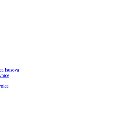
ca Isusova
vnice
vnice