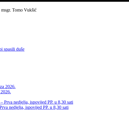
i msgr. Tomo Vukšić
bi spasili duše
a 2026.
va nedjelja, ispovijed PP. u 8,30 sati