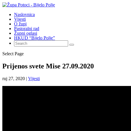
Naslovnica
Vijesti
O župi
Pastoralni rad
Župni oglasi
HKUD “Bijelo Polje”
Select Page
Prijenos svete Mise 27.09.2020
ruj 27, 2020
|
Vijesti