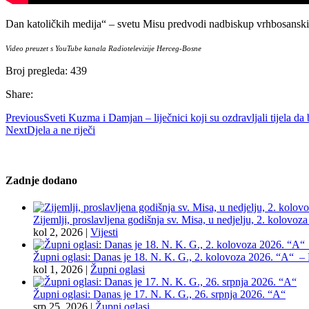
Dan katoličkih medija“ – svetu Misu predvodi nadbiskup vrhbosansk
Video preuzet s YouTube kanala Radiotelevizije Herceg-Bosne
Broj pregleda:
439
Share:
Previous
Sveti Kuzma i Damjan – liječnici koji su ozdravljali tijela da 
Next
Djela a ne riječi
Zadnje dodano
Zijemlji, proslavljena godišnja sv. Misa, u nedjelju, 2. kolovoz
kol 2, 2026
|
Vijesti
Župni oglasi: Danas je 18. N. K. G., 2. kolovoza 2026. “A“ – Pr
kol 1, 2026
|
Župni oglasi
Župni oglasi: Danas je 17. N. K. G., 26. srpnja 2026. “A“
srp 25, 2026
|
Župni oglasi