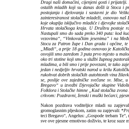
Dragi naši domaćini, cijenjeni gosti i prijat
ostalih mladih koji su danas došli iz Stoca i
postojanja i djelovanja i sastavni je dio Ve
zainteresiranost stolačke mladeži, osnovao naš
koje okuplja isključivo mladiće i djevojke stola
Hrvata stolačkoga kraja. U Društvu postoje ra
Nastupali smo do sada preko 340 puta: kod kuć
vezovima“, “Vinkovačkim jesenima” i na Među
Stocu za Patron župe i Dan grada i općine, te
„Mladi“, a prije 18 godina osnovao je Katoličk
osvojili smo zaredom 3 puta prvo mjesto u malom
oko tri stotine koji smo u službi župnog pasto
mladima, a bili smo i prije povezani, te tako za
jedan i nedjeljiv hrvatski narod u krilu Katol
rukohvat dobrih stolačkih autohtonih vina žilavk
se, poslije ove zajedničke svečane sv. Mise, 
Bregavo“ u izvedbi Djevojačke skupine Vidošt
Folklora i Stolačke himne „Kad stolačka zvona 
crkvom: Pozdravni, ženski i muški bećarci, pjesma
Nakon pozdrava voditeljice mladi su zapjeval
gromoglasnim pljeskom, zatim su zapjevali: *
Pr
teci Bregavo“, Angelus: „Gospode trebam Te“, ml
sve ove pjesme emotivno doživio, te kroz suze 