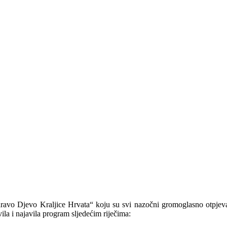
avo Djevo Kraljice Hrvata“ koju su svi nazočni gromoglasno otpjevali,
ila i najavila program sljedećim riječima: