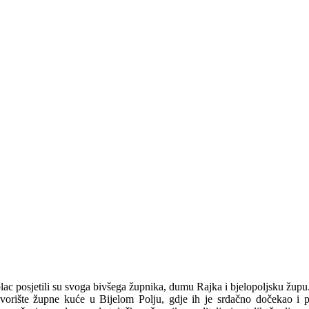
olac posjetili su svoga bivšega župnika, dumu Rajka i bjelopoljsku župu
dvorište župne kuće u Bijelom Polju, gdje ih je srdačno dočekao i