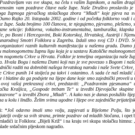
elji. Pozdravljam vas sve skupa, na čelu s vašim župnikom, a našim
 prenosim vam pozdrave čitave naše župe. Naše Društvo proslavilo je 
likoga župnoga pjevačkog stolačkoga zbora “Mladi“ koje pjeva na 
 Dumo Rajko 20. listopada 2002. godine i od početka folklorno vodi i
čke župe.
Sada brojimo 100 članova, te njegujemo, pjevamo, plešemo, 
zne sekcije: folklorna, vokalno-instrumentalna, tamburaška, klapska 
e, po Bosni i Hercegovini, Boki Kotorskoj, Hrvatskoj, Austriji i Nje
narodnoj Smotri Folklora u Zagrebu. Izdali smo svoj CD i DVD. Sva
 organizatori raznih kulturnih manifestacija u našemu gradu. Dumo j
u malonogometnu župnu ligu koja je u sastavu Katoličke malonogometne
 nogometu Crkve u Hrvata. Folklor je temeljna organizacija naše župe
rala. Hvala Bogu i našemu Dumi koji nas je sve povezao s Bogom i na
jednički raditi na dobrobiti našega hrvatskog naroda i naše Svete Crkv
ičke Crkve punih 14 stoljeća pa takvi i ostanimo. A sada će naš mlad
e i blatine da ga podsjete na lijepe dane koje smo zajednički proveli u 
u ovoj vašoj prekrasnoj crkvi, predstaviti: „Pozdravnim pjesmama“ u
ačka Kraljica, „Gospode trebam Te“ u izvedbi Djevojačke skupine 
zazvone“ u izvedbi Zbora „Mladi“. A kako nas je danas poslužilo lijep
 u kolu i lindžo. Želim svima ugodne i lijepe ove zajedničke prijateljs
i: *
Još odavno imali smo volju, zapjevati u Bijelome Polju
, što 
ijatelji ovdje sa svih strana, primte pozdrav od mladih Stočana
, i opet
adići iz Folklora: „Bijeli Križ“ i na kraju svi skupa stolačku himnu
mlade srdačnim pljeskom nagradio.