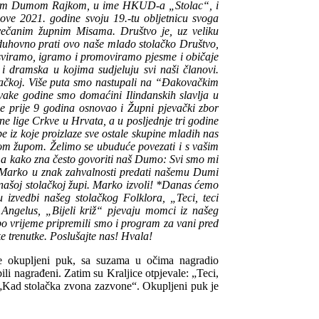
 dragim Dumom Rajkom, u ime HKUD-a „Stolac“, i
ove 2021. godine svoju 19.-tu obljetnicu svoga
svečanim župnim Misama. Društvo je, uz veliku
 duhovno prati ovo naše mlado stolačko Društvo,
sviramo, igramo i promoviramo pjesme i običaje
i dramska u kojima sudjeluju svi naši članovi.
mačkoj. Više puta smo nastupali na “Đakovačkim
ke godine smo domaćini Ilindanskih slavlja u
e prije 9 godina osnovao i Župni pjevački zbor
 lige Crkve u Hrvata, a u posljednje tri godine
 iz koje proizlaze sve ostale skupine mladih nas
šom župom. Želimo se ubuduće povezati i s vašim
e, a kako zna često govoriti naš Dumo: Svi smo mi
ić Marko u znak zahvalnosti predati našemu Dumi
našoj stolačkoj župi. Marko izvoli!
*Danas ćemo
 izvedbi našeg stolačkog Folklora, „Teci, teci
Angelus, „Bijeli križ“ pjevaju momci iz našeg
o vrijeme pripremili smo i program za vani pred
ke trenutke. Poslušajte nas! Hvala!
je okupljeni puk, sa suzama u očima nagradio
 bili nagrađeni. Zatim su Kraljice otpjevale: „Teci,
: „Kad stolačka zvona zazvone“. Okupljeni puk je