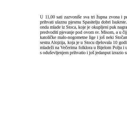
U 11,00 sati zazvoniše sva tri župna zvona i pro
prihvati ulaznu pjesmu Spasitelju dobri Isukrst
onda mlade iz Stoca, koje je okupljeni puk nagra
predvoditi pjevanje pod ovom sv. Misom, a u čije
katoličke malo-nogometne lige i još neki Stočani
sestra Alojzija, koja je u Stocu djelovala 10 god
mladeži na Večerima folklora u Bijelom Polju i u 
s oduševljenjem prihvatio i još jedanput izrazio