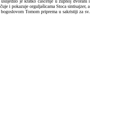
, uslijedilo je kratko čašćenje u župnoj dvorani i
uje i pokazuje orguljašicama Stoca sintisajzer, a
 bogoslovom Tomom priprema u sakristiji za sv.