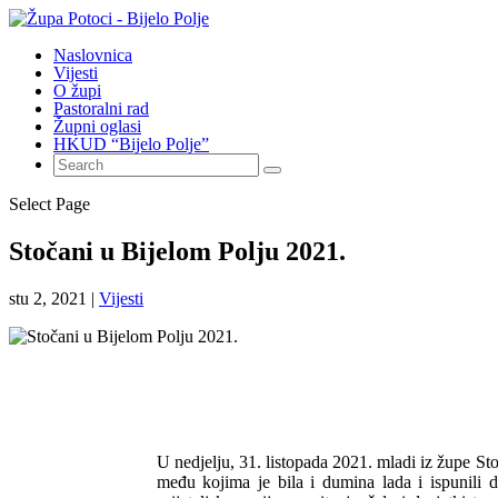
Naslovnica
Vijesti
O župi
Pastoralni rad
Župni oglasi
HKUD “Bijelo Polje”
Select Page
Stočani u Bijelom Polju 2021.
stu 2, 2021
|
Vijesti
U nedjelju, 31. listopada 2021. mladi iz župe St
među kojima je bila i dumina lada i ispunili 