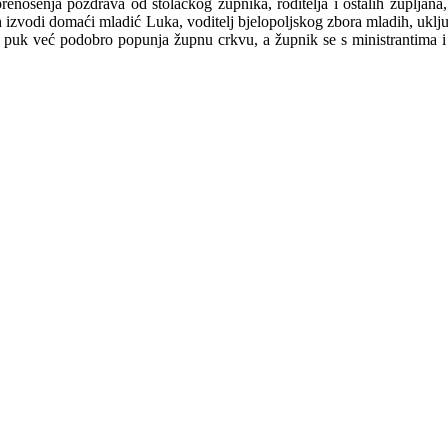
e prenošenja pozdrava od stolačkog župnika, roditelja i ostalih župljana
h izvodi domaći mladić Luka, voditelj bjelopoljskog zbora mladih, uključ
i puk već podobro popunja župnu crkvu, a župnik se s ministrantima i