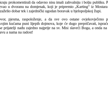
raju prokomentirali da odavno nisu imali zahvalniju i bolju publiku. Po
pozvao u dvoranu na domjenak, koji je pripremio „Karting“ iz Mosta
zaželio dobar tek i zajednički ugodan boravak u bjelopoljskoj župi.
govor, pjesma, raspoloženje, a da sve ovo ostane ovjekovječeno 
vojim kućama puni lijepih dojmova, koje će dugo prepričavati, isprać
 se prijatelji nađu zajedno najprije na sv. Misi slaveći Boga, a onda 
lavu a nama na radost!