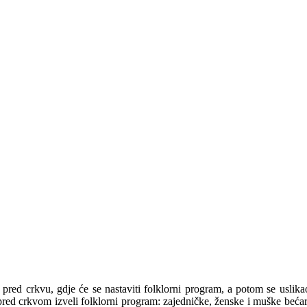
 pred crkvu, gdje će se nastaviti folklorni program, a potom se usl
red crkvom izveli folklorni program: zajedničke, ženske i muške bećarce