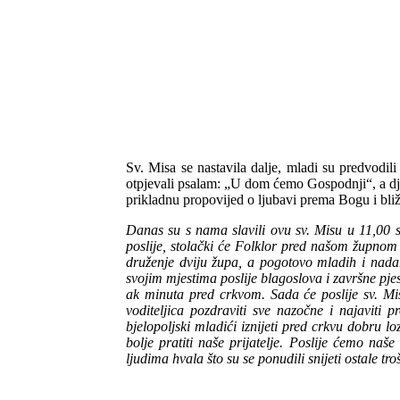
Sv. Misa se nastavila dalje, mladi su predvodili
otpjevali psalam: „U dom ćemo Gospodnji“, a djev
prikladnu propovijed o ljubavi prema Bogu i bližn
Danas su s nama slavili ovu sv. Misu u 11,00 s
poslije, stolački će Folklor pred našom župnom 
druženje dviju župa, a pogotovo mladih i nadam
svojim mjestima poslije blagoslova i završne pjes
ak minuta pred crkvom. Sada će poslije sv. Mi
voditeljica pozdraviti sve nazočne i najaviti
bjelopoljski mladići iznijeti pred crkvu dobru
bolje pratiti naše prijatelje. Poslije ćemo n
ljudima hvala što su se ponudili snijeti ostale 