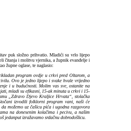
tav puk složno prihvatio. Mladići su vrlo lijepo
čitanja i molitvu vjernika, a župnik evanđelje i
tao župne oglase, te naglasio:
prikladan program ovdje u crkvi pred Oltarom, a
vilu. Ovo je jedno lijepo i svake hvale vrijedno
enje i u budućnosti. Molim vas sve, ostanite na
ati, mladi su efikasni, 15-ak minuta u crkvi i 15-
jesmu „Zdravo Djevo Kraljice Hrvata“, stolačka
očani izvodili folklorni program vani, naši će
ač, da možemo uz čašicu pića i ugodna razgovora
ćicama na donesenim kolačima i pecivu, a našim
 još jedanput izražavamo srdačnu dobrodošlicu.