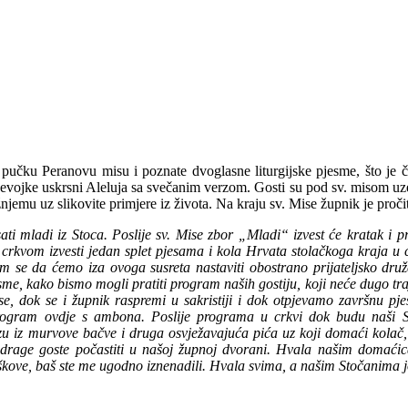
 pučku Peranovu misu i poznate dvoglasne liturgijske pjesme, što je či
ojke uskrsni Aleluja sa svečanim verzom. Gosti su pod sv. misom uzeli 
jemu uz slikovite primjere iz života. Na kraju sv. Mise župnik je proči
ati mladi iz Stoca. Poslije sv. Mise zbor „Mladi“ izvest će kratak i 
crkvom izvesti jedan splet pjesama i kola Hrvata stolačkoga kraja u ci
 se da ćemo iza ovoga susreta nastaviti obostrano prijateljsko druž
me, kako bismo mogli pratiti program naših gostiju, koji neće dugo traj
se, dok se i župnik raspremi u sakristiji i dok otpjevamo završnu p
 program ovdje s ambona. Poslije programa u crkvi dok budu naši St
 lozu iz murvove bačve i druga osvježavajuća pića uz koji domaći kol
aše drage goste počastiti u našoj župnoj dvorani. Hvala našim doma
troškove, baš ste me ugodno iznenadili. Hvala svima, a našim Stočanima