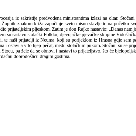
cesija iz sakristije predvođena ministrantima izlazi na oltar, Stočani
e. Župnik znakom križa započinje sveto misno slavlje te na početku sv
dio prijateljskim pljeskom. Zatim je don Rajko nastavio: „Danas nam je 
m su sastavu stolački Folklor, djevojačke pjevačke skupine Vidoštačka 
, te naši prijatelji iz Neuma, koji su porijeklom iz Hrasna gdje sam p
ina i ostavila vrlo lijep pečat, među stolačkim pukom. Stočani su se pri
Stocu, pa žele da se obnovi i nastavi to prijateljstvo, što će bjelopolj
 srdačnu dobrodošlicu dragim gostima.