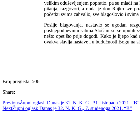
velikim oduševljenjem popratio, pa su mladi na k
pitanja, razgovori, a onda je don Rajko sve 
početku svima zahvalio, sve blagoslovio i svima 
Poslije blagovanja, nastavio se ugodan raz
poslijepodnevnim satima Stočani su se uputili s
nešto opet što prije dogodi. Kako je lijepo kad
ovakva slavlja nastave i u budućnosti Bogu na s
Broj pregleda:
506
Share:
Previous
Župni oglasi: Danas je 31. N. K. G., 31. listopada 2021. “B”
Next
Župni oglasi: Danas je 32. N. K. G., 7. studenoga 2021. “B”