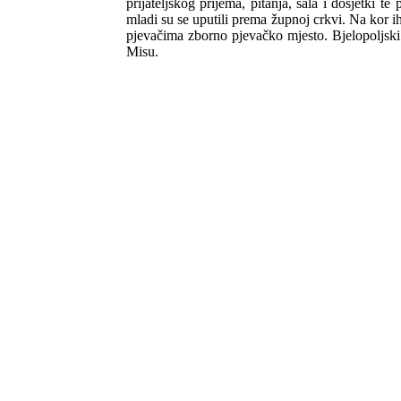
prijateljskog prijema, pitanja, šala i dosjetki t
mladi su se uputili prema župnoj crkvi. Na kor i
pjevačima zborno pjevačko mjesto. Bjelopoljsk
Misu.