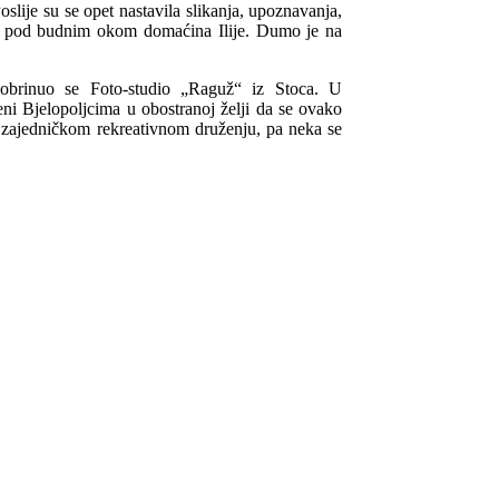
slije su se opet nastavila slikanja, upoznavanja,
ra pod budnim okom domaćina Ilije. Dumo je na
pobrinuo se Foto-studio „Raguž“ iz Stoca. U
eni Bjelopoljcima u obostranoj želji da se ovako
na zajedničkom rekreativnom druženju, pa neka se