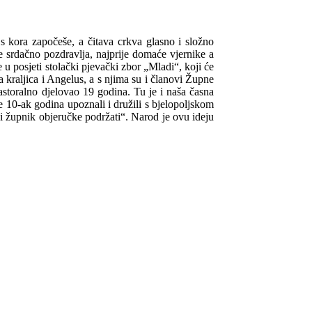
 s kora započeše, a čitava crkva glasno i složno
e srdačno pozdravlja, najprije domaće vjernike a
u posjeti stolački pjevački zbor „Mladi“, koji će
kraljica i Angelus, a s njima su i članovi Župne
astoralno djelovao 19 godina. Tu je i naša časna
je 10-ak godina upoznali i družili s bjelopoljskom
ski župnik objeručke podržati“. Narod je ovu ideju