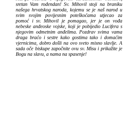
sretan Vam rođendan! Sv. Mihovil stoji na braniku
našega hrvatskog naroda, kojemu se je naš narod u
svim svojim povijesnim poteškoćama utjecao za
pomoć i sv. Mihovil je pomagao, jer je on vođa
nebeske anđeoske vojske, koji je pobijedio Lucifera s
njegovim odmetnim anđelima. Pozdrav svima vama
draga braćo i sestre kako gostima tako i domaćim
vjernicima, dobro došli na ovo sveto misno slavlje. A
sada oče biskupe započnite ovu sv. Misu i prikažite je
Bogu na slavu, a nama na spasenje!