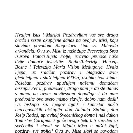
Hvaljen Isus i Marija! Pozdravljam vas sve draga
braćo i sestre okupljene danas na ovoj sv. Misi, koju
slavimo povodom Blagoslova kipa sv. Mihovila
arkanđela. Ovu sv. Misu iz naše župe Presvetoga Srca
Isusova Potoci-Bijelo Polje, izravno prenose naše
dvije domaće televizije: Radio-Televizija Herceg-
Bosne i Televizija Maria Vision Međugorje. Hvala
lijepa, uz srdačan pozdrav i blagoslov svim
gledateljima i slušateljima RTV-a, osobito bolesnima.
Poseban pozdrav upućujem našemu domaćem
biskupu Petru, preuzvišeni, drago nam je da ste danas
s nama na ovom povijesnom događaju i da nam
predvodite ovo sveto misno slavlje, dobro nam došli!
Uz biskupa su: njegov tajnik i kancelar naših
hercegovačkih biskupija don Antonio Zirdum, don
Josip Radoš, upravitelj Svećeničkog doma i naš đakon
Tomislav Čarapina koji će ovoga ljeta biti zaređen za
svećenika i slaviti sv. Mladu Misu u našoj župi,
pozdrav sve trojici! Ova sv. Misa slavi se povodom