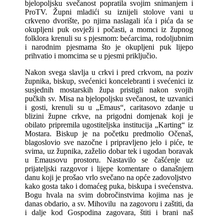
bjelopoljsku svečanost popratila svojim snimanjem i
ProTV. Župni mladići su iznijeli stolove vani u
crkveno dvorište, po njima naslagali ića i pića da se
okupljeni puk osvježi i počasti, a momci iz župnog
folklora krenuli su s pjesmom: bećarcima, rodoljubnim
i narodnim pjesmama što je okupljeni puk lijepo
prihvatio i momcima se u pjesmi priključio.
Nakon svega slavlja u crkvi i pred crkvom, na poziv
župnika, biskup, svećenici koncelebranti i svećenici iz
susjednih mostarskih župa pristigli nakon svojih
pučkih sv. Misa na bjelopoljsku svečanost, te uzvanici
i gosti, krenuli su u „Emaus“, caritasovo zdanje u
blizini župne crkve, na prigodni domjenak koji je
obilato pripremila ugostiteljska institucija „Karting“ iz
Mostara. Biskup je na početku predmolio Očenaš,
blagoslovio sve nazočne i pripravljeno jelo i piće, te
svima, uz župnika, zaželio dobar tek i ugodan boravak
u Emausovu prostoru. Nastavilo se čašćenje uz
prijateljski razgovor i lijepe komentare o današnjem
danu koji je prošao vrlo svečano na opće zadovoljstvo
kako gosta tako i domaćeg puka, biskupa i svećenstva.
Bogu hvala na svim dobročinstvima kojima nas je
danas obdario, a sv. Mihovilu na zagovoru i zaštiti, da
i dalje kod Gospodina zagovara, štiti i brani naš