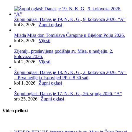
Župni oglasi: Danas je 19. N. K. G., 9. kolovoza 2026. “A“
kol 8, 2026
|
Župni oglasi
Mlada Misa don Tomislava Čarapine u Bijelom Polju 2026.
kol 8, 2026
|
Vijesti
Zijemlji, proslavljena godišnja sv. Misa, u nedjelju, 2.
kolovoza 2026.
kol 2, 2026
|
Vijesti
Župni oglasi: Danas je 18. N. K. G., 2. kolovoza 2026. “A“
– Prva nedjelja, ispovijed PP. u 8,30 sati
kol 1, 2026
|
Župni oglasi
Župni oglasi: Danas je 17. N. K. G., 26. srpnja 2026. “A“
srp 25, 2026
|
Župni oglasi
Video prilozi