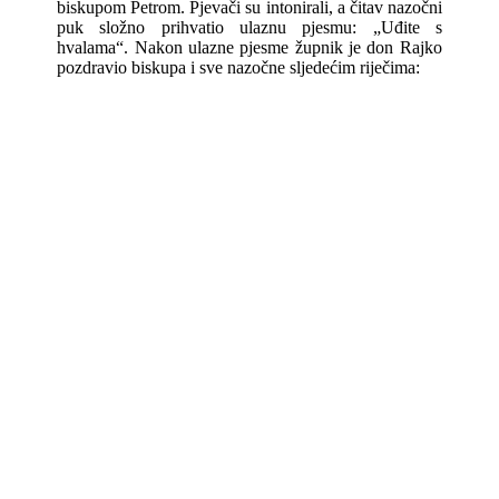
biskupom Petrom. Pjevači su intonirali, a čitav nazočni
puk složno prihvatio ulaznu pjesmu: „Uđite s
hvalama“. Nakon ulazne pjesme župnik je don Rajko
pozdravio biskupa i sve nazočne sljedećim riječima: