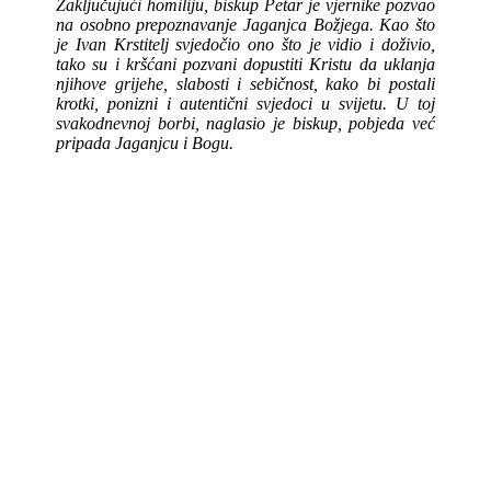
Zaključujući homiliju, biskup Petar je vjernike pozvao
na osobno prepoznavanje Jaganjca Božjega. Kao što
je Ivan Krstitelj svjedočio ono što je vidio i doživio,
tako su i kršćani pozvani dopustiti Kristu da uklanja
njihove grijehe, slabosti i sebičnost, kako bi postali
krotki, ponizni i autentični svjedoci u svijetu. U toj
svakodnevnoj borbi, naglasio je biskup, pobjeda već
pripada Jaganjcu i Bogu.