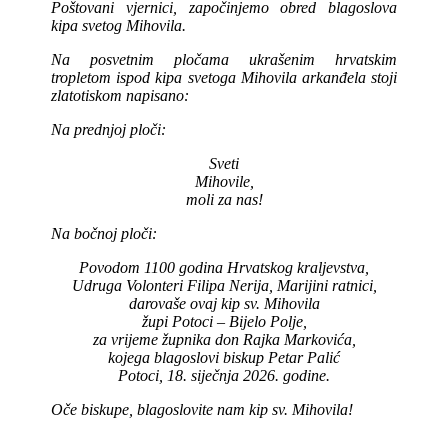
Poštovani vjernici, započinjemo obred blagoslova
kipa svetog Mihovila.
Na posvetnim pločama ukrašenim hrvatskim
tropletom ispod kipa svetoga Mihovila arkanđela stoji
zlatotiskom napisano:
Na prednjoj ploči:
Sveti
Mihovile,
moli za nas!
Na bočnoj ploči:
Povodom 1100 godina Hrvatskog kraljevstva,
Udruga Volonteri Filipa Nerija, Marijini ratnici,
darovaše ovaj kip sv. Mihovila
župi Potoci – Bijelo Polje,
za vrijeme župnika don Rajka Markovića,
kojega blagoslovi biskup Petar Palić
Potoci, 18. siječnja 2026. godine.
Oče biskupe, blagoslovite nam kip sv. Mihovila!