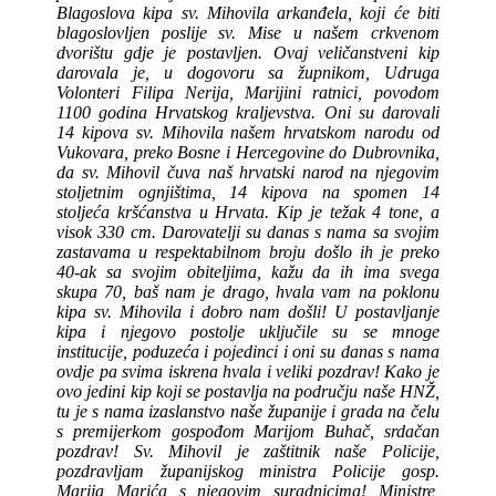
Blagoslova kipa sv. Mihovila arkanđela, koji će biti
blagoslovljen poslije sv. Mise u našem crkvenom
dvorištu gdje je postavljen. Ovaj veličanstveni kip
darovala je, u dogovoru sa župnikom, Udruga
Volonteri Filipa Nerija, Marijini ratnici, povodom
1100 godina Hrvatskog kraljevstva. Oni su darovali
14 kipova sv. Mihovila našem hrvatskom narodu od
Vukovara, preko Bosne i Hercegovine do Dubrovnika,
da sv. Mihovil čuva naš hrvatski narod na njegovim
stoljetnim ognjištima, 14 kipova na spomen 14
stoljeća kršćanstva u Hrvata. Kip je težak 4 tone, a
visok 330 cm. Darovatelji su danas s nama sa svojim
zastavama u respektabilnom broju došlo ih je preko
40-ak sa svojim obiteljima, kažu da ih ima svega
skupa 70, baš nam je drago, hvala vam na poklonu
kipa sv. Mihovila i dobro nam došli! U postavljanje
kipa i njegovo postolje uključile su se mnoge
institucije, poduzeća i pojedinci i oni su danas s nama
ovdje pa svima iskrena hvala i veliki pozdrav! Kako je
ovo jedini kip koji se postavlja na području naše HNŽ,
tu je s nama izaslanstvo naše županije i grada na čelu
s premijerkom gospođom Marijom Buhač, srdačan
pozdrav! Sv. Mihovil je zaštitnik naše Policije,
pozdravljam županijskog ministra Policije gosp.
Marija Marića s njegovim suradnicima! Ministre,