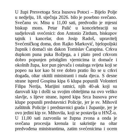
U župi Presvetoga Srca Isusova Potoci – Bijelo Polje
u nedjelju, 18. siječnja 2026. bilo je posebno svečano.
Svečanu sv. Misu u 11,00 sati, predvodio je mjesni
biskup mons. Petar Palić u koncelebraciji su
sudjelovali svećenici: don Antonio Zirdum, biskupov
tajnik i kancelar, don Josip Radoš, upravitelj
Svećeničkog doma, don Rajko Marković, bjelopoljski
župnik i domaći sin đakon Tomislav Čarapina. Crkva
dupkom puna puka Božjega, a i plato pred crkvom
dobro popunjen pristiglim vjernicima iz domaće i
okolnih župa, kor pun pjevača i ostaloga svijeta koji se
popeo na kor kao bi sve dobro pratio što se u crkvi
događa, oltar okitili ministranti i mala djeca. S desne
strane ispred Gospina kipa 6 klupa popunili Volonteri
Filipa Nerija, Marijini ratnici, njih 40-ak koji su
darovali kip i došli sa svojim obiteljima na ovo veliko
slavlje, s lijeve strane, ispred kipa Srca Isusova prve
klupe popunili predstavnici Policije, jer je sv. Mihovil
zaštitnik Policije i predstavnici grada i županije, jer je
ovo jedini kip sv. Mihovila, koji se postavlja u HNŽ-u.
U 11,00 sati zazvonila se župna zvona a onda je
svečana procesija krenula iz sakristije na oltar
predvođena ministrantima, zatim svećenicima i ocem