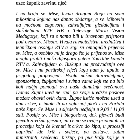
uzeo župnik završnu riječ:
I na kraju sv. Mise, hvala dragom Bogu na svim
milostima kojima nas danas obdaruje, a sv. Mihovilu
na moćnom zagovoru, zahvaljujem gledateljima i
slušateljima RTV HB i Televizije Maria Vision
Međugorje, koji su s nama bili u izravnom prijenosu
pod ovom sv. Misom. Hvala ravnateljstvu, uredništvu i
tehničkom osoblju RTV-a koji su omogućili prijenos
sv. Mise, a osobito mi je drago što je prijenos sv. Mise
mogla pratiti i naša dijaspora putem YouTube kanala
RTV-a. Zahvaljujem o. Biskupu na predvođenju ove
sv. Mise i na pastirskoj riječi koju nam je uputio u
prigodnoj propovijedi. Hvala našim darovateljima,
sponzorima, župljanima i svima vama koji ste na bilo
koji način pomogli ovu našu današnju svečanost.
Danas Župni ured ne radi pa svoje uredske poslove
možete obaviti ovih dana. Župne listiće možete uzeti u
dnu crkve, a imate ih na oglasnoj ploči i na Portalu
naše župe. Sv. Mise i u sljedeću nedjelju u 9,00 i 11,00
sati. Poslije sv. Mise i blagoslova, dok pjevači budi
pjevali završnu pjesmu, mi ćemo se ovdje pripremiti za
procesiju koja će krenuti iz crkve do kipa, u procesiji
naprijed ide križ i svijeće, pa zastave, zatim
ministranti, svećenici, biskup, pa puk Božji koji je u