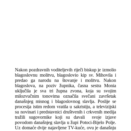
Nakon pozdravnih voditeljevih riječi biskup je izmolio
blagoslovnu molitvu, blagoslovio kip sv. Mihovila i
predao ga narodu na štovanje i molitvu. Nakon
blagoslova, na poziv župnika, časna sestra Monia
uključila je sva tri župna zvona, koja su svojim
milozvučnim tonovima označila svečani završetak
današnjeg misnog i blagoslovnog slavlja. Poslije se
procesija istim redom vratila u sakristiju, a televizijski
su novinari i predstavnici društvenih i crkvenih medija
tražili sugovornike koji su davali svoje izjave
povodom današnjeg slavlja u župi Potoci-Bijelo Polje.
Uz domaće dvije najavljene TV-kuće, ovu je današnju