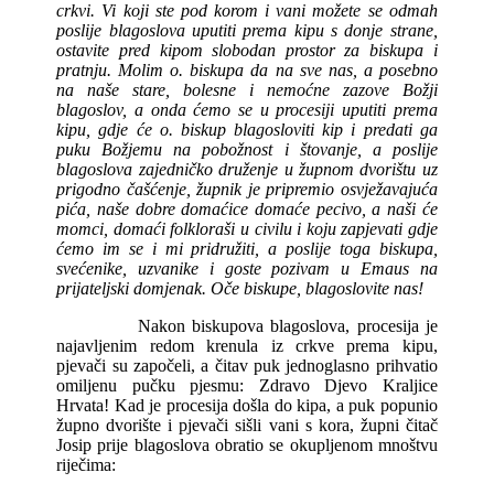
crkvi. Vi koji ste pod korom i vani možete se odmah
poslije blagoslova uputiti prema kipu s donje strane,
ostavite pred kipom slobodan prostor za biskupa i
pratnju. Molim o. biskupa da na sve nas, a posebno
na naše stare, bolesne i nemoćne zazove Božji
blagoslov, a onda ćemo se u procesiji uputiti prema
kipu, gdje će o. biskup blagosloviti kip i predati ga
puku Božjemu na pobožnost i štovanje, a poslije
blagoslova zajedničko druženje u župnom dvorištu uz
prigodno čašćenje, župnik je pripremio osvježavajuća
pića, naše dobre domaćice domaće pecivo, a naši će
momci, domaći folkloraši u civilu i koju zapjevati gdje
ćemo im se i mi pridružiti, a poslije toga biskupa,
svećenike, uzvanike i goste pozivam u Emaus na
prijateljski domjenak. Oče biskupe, blagoslovite nas!
Nakon biskupova blagoslova, procesija je
najavljenim redom krenula iz crkve prema kipu,
pjevači su započeli, a čitav puk jednoglasno prihvatio
omiljenu pučku pjesmu: Zdravo Djevo Kraljice
Hrvata! Kad je procesija došla do kipa, a puk popunio
župno dvorište i pjevači sišli vani s kora, župni čitač
Josip prije blagoslova obratio se okupljenom mnoštvu
riječima: