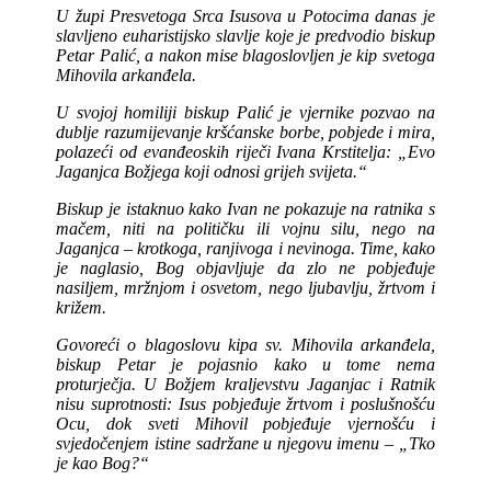
U župi Presvetoga Srca Isusova u Potocima danas je
slavljeno euharistijsko slavlje koje je predvodio biskup
Petar Palić, a nakon mise blagoslovljen je kip svetoga
Mihovila arkanđela.
U svojoj homiliji biskup Palić je vjernike pozvao na
dublje razumijevanje kršćanske borbe, pobjede i mira,
polazeći od evanđeoskih riječi Ivana Krstitelja: „Evo
Jaganjca Božjega koji odnosi grijeh svijeta.“
Biskup je istaknuo kako Ivan ne pokazuje na ratnika s
mačem, niti na političku ili vojnu silu, nego na
Jaganjca – krotkoga, ranjivoga i nevinoga. Time, kako
je naglasio, Bog objavljuje da zlo ne pobjeđuje
nasiljem, mržnjom i osvetom, nego ljubavlju, žrtvom i
križem.
Govoreći o blagoslovu kipa sv. Mihovila arkanđela,
biskup Petar je pojasnio kako u tome nema
proturječja. U Božjem kraljevstvu Jaganjac i Ratnik
nisu suprotnosti: Isus pobjeđuje žrtvom i poslušnošću
Ocu, dok sveti Mihovil pobjeđuje vjernošću i
svjedočenjem istine sadržane u njegovu imenu – „Tko
je kao Bog?“