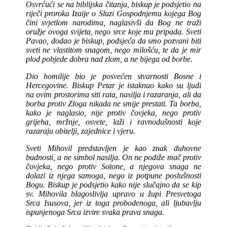
Osvrćući se na biblijska čitanja, biskup je podsjetio na
riječi proroka Izaije o Sluzi Gospodnjemu kojega Bog
čini svjetlom narodima, naglasivši da Bog ne traži
oružje ovoga svijeta, nego srce koje mu pripada. Sveti
Pavao, dodao je biskup, podsjeća da smo pozvani biti
sveti ne vlastitom snagom, nego milošću, te da je mir
plod pobjede dobra nad zlom, a ne bijega od borbe.
Dio homilije bio je posvećen stvarnosti Bosne i
Hercegovine. Biskup Petar je istaknuo kako su ljudi
na ovim prostorima siti rata, nasilja i razaranja, ali da
borba protiv Zloga nikada ne smije prestati. Ta borba,
kako je naglasio, nije protiv čovjeka, nego protiv
grijeha, mržnje, osvete, laži i ravnodušnosti koje
razaraju obitelji, zajednice i vjeru.
Sveti Mihovil predstavljen je kao znak duhovne
budnosti, a ne simbol nasilja. On ne podiže mač protiv
čovjeka, nego protiv Sotone, a njegova snaga ne
dolazi iz njega samoga, nego iz potpune poslušnosti
Bogu. Biskup je podsjetio kako nije slučajno da se kip
sv. Mihovila blagoslivlja upravo u župi Presvetoga
Srca Isusova, jer iz toga probodenoga, ali ljubavlju
ispunjenoga Srca izvire svaka prava snaga.