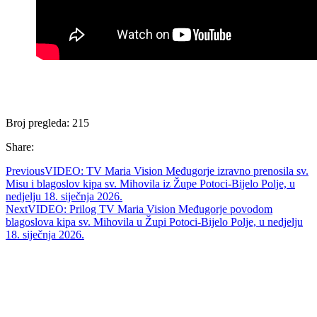
Broj pregleda:
215
Share:
Previous
VIDEO: TV Maria Vision Međugorje izravno prenosila sv.
Misu i blagoslov kipa sv. Mihovila iz Župe Potoci-Bijelo Polje, u
nedjelju 18. siječnja 2026.
Next
VIDEO: Prilog TV Maria Vision Međugorje povodom
blagoslova kipa sv. Mihovila u Župi Potoci-Bijelo Polje, u nedjelju
18. siječnja 2026.