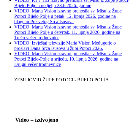
VIDEO: RTV HB izravno prenosila sv. Misu iz Župe Potoci-
Bijelo Polje u nedjelju 28.6.2026. godine
VIDEO: Maria Vision izravno prenosila sv. Misu iz Župe
Potoci Bijelo-Polje u petak, 12. lipnja 2026. godine na
blagdan Presvetog Srca Isusova
VIDEO: Maria Vision izravno prenosila sv. Misu iz Župe
Potoci Bijelo-Polje u četvrtak, 11. lipnja 2026. godine na
Treću večer trodnevnice
VIDEO: Izvještaj televizije Maria Vision Međugorje o
proslavi Dana Srca Isusova u župi Potoci 2026.
VIDEO: Maria Vision izravno prenosila sv. Misu iz Župe
Potoci Bijelo-Polje u srijedu, 10. lipnja 2026. godine na
Drugu večer trodnevnice
ZEMLJOVID ŽUPE POTOCI - BIJELO POLJA
Video – izdvojeno