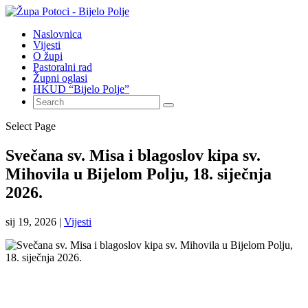
Naslovnica
Vijesti
O župi
Pastoralni rad
Župni oglasi
HKUD “Bijelo Polje”
Select Page
Svečana sv. Misa i blagoslov kipa sv.
Mihovila u Bijelom Polju, 18. siječnja
2026.
sij 19, 2026
|
Vijesti