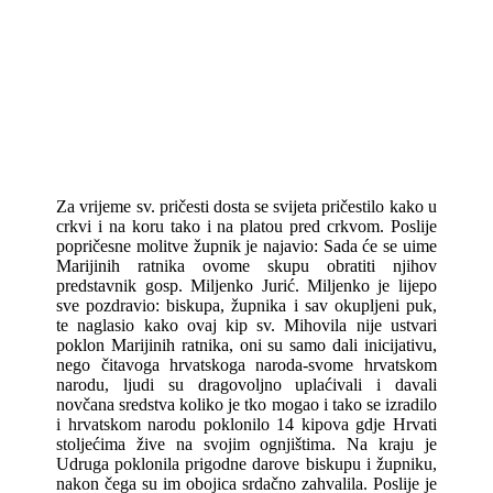
Za vrijeme sv. pričesti dosta se svijeta pričestilo kako u
crkvi i na koru tako i na platou pred crkvom. Poslije
popričesne molitve župnik je najavio: Sada će se uime
Marijinih ratnika ovome skupu obratiti njihov
predstavnik gosp. Miljenko Jurić. Miljenko je lijepo
sve pozdravio: biskupa, župnika i sav okupljeni puk,
te naglasio kako ovaj kip sv. Mihovila nije ustvari
poklon Marijinih ratnika, oni su samo dali inicijativu,
nego čitavoga hrvatskoga naroda-svome hrvatskom
narodu, ljudi su dragovoljno uplaćivali i davali
novčana sredstva koliko je tko mogao i tako se izradilo
i hrvatskom narodu poklonilo 14 kipova gdje Hrvati
stoljećima žive na svojim ognjištima. Na kraju je
Udruga poklonila prigodne darove biskupu i župniku,
nakon čega su im obojica srdačno zahvalila. Poslije je