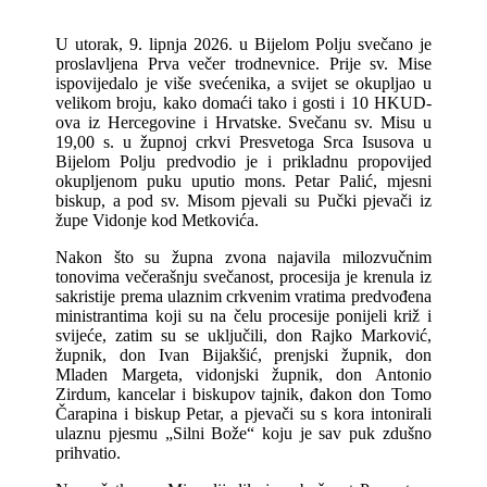
U utorak, 9. lipnja 2026. u Bijelom Polju svečano je
proslavljena Prva večer trodnevnice. Prije sv. Mise
ispovijedalo je više svećenika, a svijet se okupljao u
velikom broju, kako domaći tako i gosti i 10 HKUD-
ova iz Hercegovine i Hrvatske. Svečanu sv. Misu u
19,00 s. u župnoj crkvi Presvetoga Srca Isusova u
Bijelom Polju predvodio je i prikladnu propovijed
okupljenom puku uputio mons. Petar Palić, mjesni
biskup, a pod sv. Misom pjevali su Pučki pjevači iz
župe Vidonje kod Metkovića.
Nakon što su župna zvona najavila milozvučnim
tonovima večerašnju svečanost, procesija je krenula iz
sakristije prema ulaznim crkvenim vratima predvođena
ministrantima koji su na čelu procesije ponijeli križ i
svijeće, zatim su se uključili, don Rajko Marković,
župnik, don Ivan Bijakšić, prenjski župnik, don
Mladen Margeta, vidonjski župnik, don Antonio
Zirdum, kancelar i biskupov tajnik, đakon don Tomo
Čarapina i biskup Petar, a pjevači su s kora intonirali
ulaznu pjesmu „Silni Bože“ koju je sav puk zdušno
prihvatio.