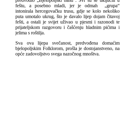
predvodio „Bjelopoljski band“. Svi su se uključili u
feštu, a posebno mladi, jer je odmah „grupa“
intonirala hercegovačku trusu, gdje se kolo nekoliko
puta umotalo ukrug, što je davalo lijep dojam čitavoj
fešti, a ostali je svijet uživao u pjesmi i razonodi te
prijateljskom razgovoru i čašćenju hladnim pićima i
jelima s roštilja.
Sva ova lijepa svečanost, predvođena domaćim
bjelopoljskim Folklorom, prošla je dostojanstveno, na
opće zadovoljstvo svega nazočnog mnoštva.