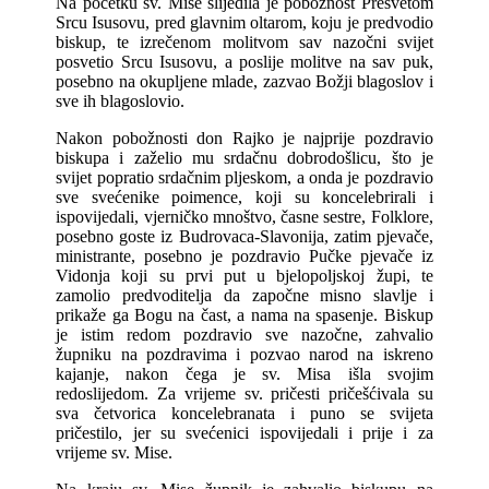
Na početku sv. Mise slijedila je pobožnost Presvetom
Srcu Isusovu, pred glavnim oltarom, koju je predvodio
biskup, te izrečenom molitvom sav nazočni svijet
posvetio Srcu Isusovu, a poslije molitve na sav puk,
posebno na okupljene mlade, zazvao Božji blagoslov i
sve ih blagoslovio.
Nakon pobožnosti don Rajko je najprije pozdravio
biskupa i zaželio mu srdačnu dobrodošlicu, što je
svijet popratio srdačnim pljeskom, a onda je pozdravio
sve svećenike poimence, koji su koncelebrirali i
ispovijedali, vjerničko mnoštvo, časne sestre, Folklore,
posebno goste iz Budrovaca-Slavonija, zatim pjevače,
ministrante, posebno je pozdravio Pučke pjevače iz
Vidonja koji su prvi put u bjelopoljskoj župi, te
zamolio predvoditelja da započne misno slavlje i
prikaže ga Bogu na čast, a nama na spasenje. Biskup
je istim redom pozdravio sve nazočne, zahvalio
župniku na pozdravima i pozvao narod na iskreno
kajanje, nakon čega je sv. Misa išla svojim
redoslijedom. Za vrijeme sv. pričesti pričešćivala su
sva četvorica koncelebranata i puno se svijeta
pričestilo, jer su svećenici ispovijedali i prije i za
vrijeme sv. Mise.