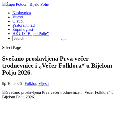
Naslovnica
Vijesti
O župi
Pastoralni rad
Župni oglasi
HKUD “Bijelo Polje”
Select Page
Svečano proslavljena Prva večer
trodnevnice i „Večer Folklora“ u Bijelom
Polju 2026.
lip 10, 2026
|
Folklor
,
Vijesti