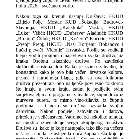
bjelopoljskoj župi, te „Petu Večer Folklora u Bijelom
Polju 2026.“ svečano otvorio.
Nakon toga su krenuli nastupi Društava: HKUD
„Bijelo Polje“ Mostar; KUD „Šokadija“ Budrovci-
Slavonija; HKUD „Katedrala“ Mostar; HKUD
„Luke“ Višići; HKUD „Dubrave“ Aladinići; HKUD
„Brotnjo“ Čitluk; HKUD „Kočerin“ Kočerin; HKUD
„Prenj“ Prenj; HKUD „Naši Korijeni“ Bobanovo i
Pučki pjevači „Vidonje“ Hrvatska. Poslije su voditelji
lijepo vodili program i najavljivali svako društvo uz
kratku Osobnu iskaznicu društva. Po završetku
službenih nastupa don Rajko je svima zahvalio, te
konstatirao kako je ovo bila večer hrvatske kulture,
pjesme i narodnoga blaga, gdje su ova folklorna
društva prezentirala ono najljepše povijesno-folklorno
što imaju u svom kraju, zatim je podijelio svim
sudjelovateljima u programu zahvalnice, župnu lozu iz
murvova bureta, te misno vino-žilavku iz župnih
podruma, a i neka su društva uzvratila svojim
darovima. Nakon podjele zahvalnica i darova,
priređen je veličanstveni Vatromet od nekoliko minuta,
na ugodno iznenađenje svega okupljenog mnoštva.
Društva su kako je koje nastupalo, tako išlo na večeru
u šator, a onda je uslijedila opća župna fešta koju je