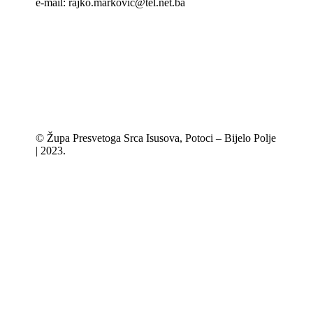
e-mail: rajko.markovic@tel.net.ba
© Župa Presvetoga Srca Isusova, Potoci – Bijelo Polje
| 2023.