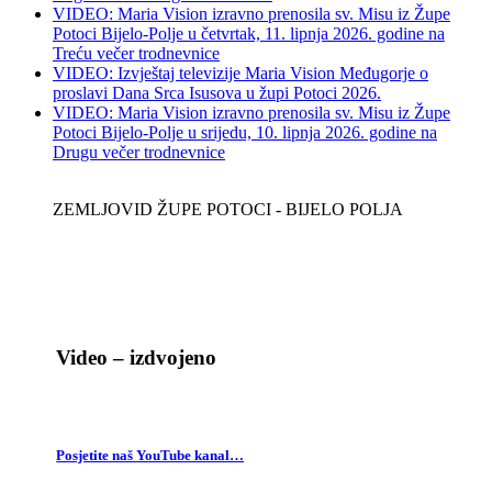
VIDEO: Maria Vision izravno prenosila sv. Misu iz Župe
Potoci Bijelo-Polje u četvrtak, 11. lipnja 2026. godine na
Treću večer trodnevnice
VIDEO: Izvještaj televizije Maria Vision Međugorje o
proslavi Dana Srca Isusova u župi Potoci 2026.
VIDEO: Maria Vision izravno prenosila sv. Misu iz Župe
Potoci Bijelo-Polje u srijedu, 10. lipnja 2026. godine na
Drugu večer trodnevnice
ZEMLJOVID ŽUPE POTOCI - BIJELO POLJA
Video – izdvojeno
Posjetite naš YouTube kanal…