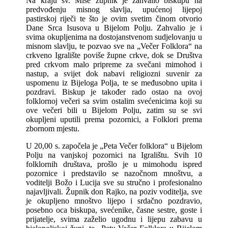
Na kraju sv. Mise župnik je zahvalio biskupu na
predvođenju misnog slavlja, upućenoj lijepoj
pastirskoj riječi te što je ovim svetim činom otvorio
Dane Srca Isusova u Bijelom Polju. Zahvalio je i
svima okupljenima na dostojanstvenom sudjelovanju u
misnom slavlju, te pozvao sve na „Večer Folklora“ na
crkveno Igralište poviše župne crkve, dok se Društva
pred crkvom malo pripreme za svečani mimohod i
nastup, a svijet dok nabavi religiozni suvenir za
uspomenu iz Bijeloga Polja, te se međusobno upita i
pozdravi. Biskup je također rado ostao na ovoj
folklornoj večeri sa svim ostalim svećenicima koji su
ove večeri bili u Bijelom Polju, zatim su se svi
okupljeni uputili prema pozornici, a Folklori prema
zbornom mjestu.
U 20,00 s. započela je „Peta Večer folklora“ u Bijelom
Polju na vanjskoj pozornici na Igralištu. Svih 10
folklornih društava, prošlo je u mimohodu ispred
pozornice i predstavilo se nazočnom mnoštvu, a
voditelji Božo i Lucija sve su stručno i profesionalno
najavljivali. Župnik don Rajko, na poziv voditelja, sve
je okupljeno mnoštvo lijepo i srdačno pozdravio,
posebno oca biskupa, svećenike, časne sestre, goste i
prijatelje, svima zaželio ugodnu i lijepu zabavu u