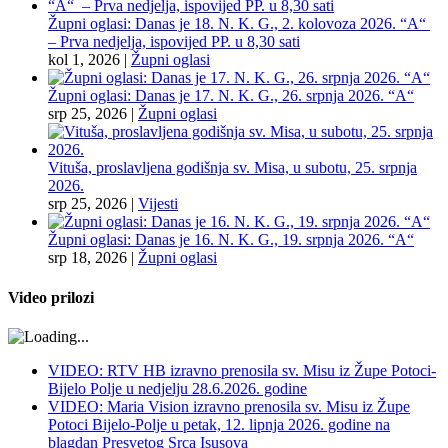
Župni oglasi: Danas je 18. N. K. G., 2. kolovoza 2026. “A“
– Prva nedjelja, ispovijed PP. u 8,30 sati
kol 1, 2026
|
Župni oglasi
Župni oglasi: Danas je 17. N. K. G., 26. srpnja 2026. “A“
srp 25, 2026
|
Župni oglasi
Vituša, proslavljena godišnja sv. Misa, u subotu, 25. srpnja
2026.
srp 25, 2026
|
Vijesti
Župni oglasi: Danas je 16. N. K. G., 19. srpnja 2026. “A“
srp 18, 2026
|
Župni oglasi
Video prilozi
VIDEO: RTV HB izravno prenosila sv. Misu iz Župe Potoci-
Bijelo Polje u nedjelju 28.6.2026. godine
VIDEO: Maria Vision izravno prenosila sv. Misu iz Župe
Potoci Bijelo-Polje u petak, 12. lipnja 2026. godine na
blagdan Presvetog Srca Isusova