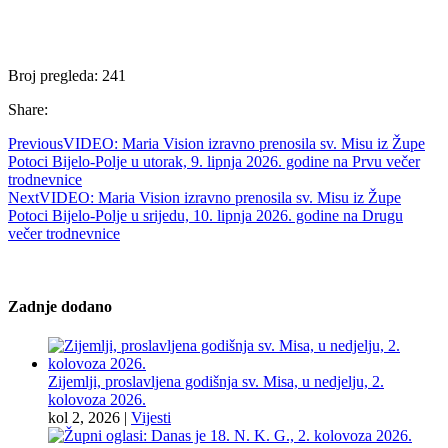
Broj pregleda:
241
Share:
Previous
VIDEO: Maria Vision izravno prenosila sv. Misu iz Župe
Potoci Bijelo-Polje u utorak, 9. lipnja 2026. godine na Prvu večer
trodnevnice
Next
VIDEO: Maria Vision izravno prenosila sv. Misu iz Župe
Potoci Bijelo-Polje u srijedu, 10. lipnja 2026. godine na Drugu
večer trodnevnice
Zadnje dodano
Zijemlji, proslavljena godišnja sv. Misa, u nedjelju, 2.
kolovoza 2026.
kol 2, 2026
|
Vijesti