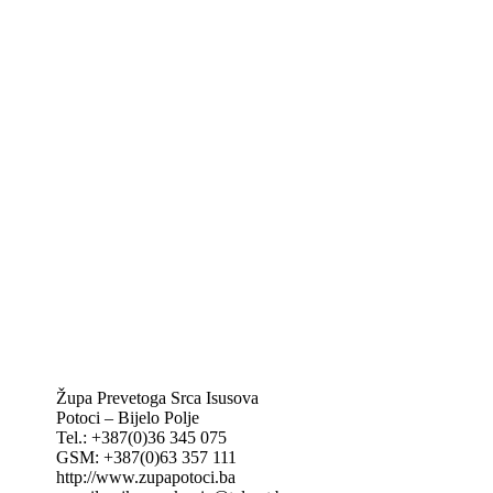
Biskupije Mostar-Duvno Trebinje-Mrkan
Hrvatska biskupska konferencija
Vatikan
Caritas Mostar
KTA: Katolička tiskovna agencija
IKA – Informativna katolička agencija
KT: Katolički tjednik
CNAK: Crkva na kamenu
GK: Glas koncila
MAK: Mali koncil
Župa Prevetoga Srca Isusova
Potoci – Bijelo Polje
Tel.: +387(0)36 345 075
GSM: +387(0)63 357 111
http://www.zupapotoci.ba