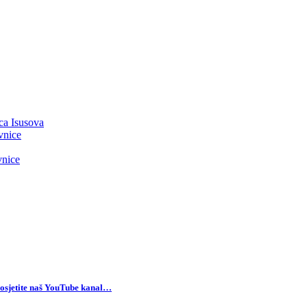
ca Isusova
vnice
vnice
osjetite naš YouTube kanal…