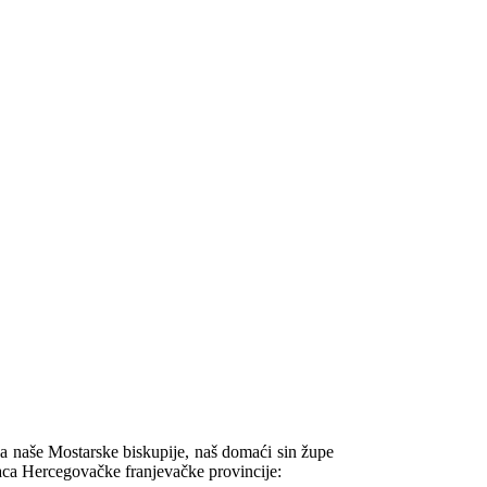
ka naše Mostarske biskupije, naš domaći sin župe
aca Hercegovačke franjevačke provincije: