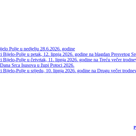
elo Polje u nedjelju 28.6.2026. godine
 Bijelo-Polje u petak, 12. lipnja 2026. godine na blagdan Presvetog Sr
Bijelo-Polje u četvrtak, 11. lipnja 2026. godine na Treću večer trodne
 Dana Srca Isusova u župi Potoci 2026.
Bijelo-Polje u srijedu, 10. lipnja 2026. godine na Drugu večer trodne
P