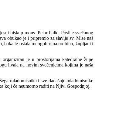
esni biskup mons. Petar Palić. Poslije svečanog
a obukao je i pripremio za slavlje sv. Mise naš
, baka te ostala mnogobrojna rodbina, župljani i
, organiziran je u prostorijama katedralne župe
 Bogu hvala na novim svećenicima kojima je naša
Našega mladomisnika i sve današnje mladomisnike
ka koji će
neumorno raditi na Njivi Gospodnjoj.