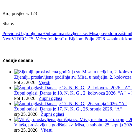
Broj pregleda:
123
Share:
Previous
U groblju na Đubranima slavljena sv. Misa povodom zaštitnika
Next
VIDEO: “5. Večer folklora“ u Bijelom Polju 2026. – snimak kom
Zadnje dodano
Zijemlji, proslavljena godišnja sv. Misa, u nedjelju, 2. kolovoz
kol 2, 2026
|
Vijesti
Župni oglasi: Danas je 18. N. K. G., 2. kolovoza 2026. “A“ – Pr
kol 1, 2026
|
Župni oglasi
Župni oglasi: Danas je 17. N. K. G., 26. srpnja 2026. “A“
srp 25, 2026
|
Župni oglasi
Vituša, proslavljena godišnja sv. Misa, u subotu, 25. srpnja 202
srp 25, 2026
|
Vijesti