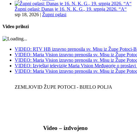
Župni oglasi: Danas je 16. N. K. G., 19. srpnja 2026. “A“
srp 18, 2026
|
Župni oglasi
Video prilozi
VIDEO: RTV HB izravno prenosila sv. Misu iz Župe Potoci-Bij
VIDEO: Maria Vision izravno prenosila sv. Misu iz Župe Potoci
VIDEO: Maria Vision izravno prenosila sv. Misu iz Župe Potoci 
VIDEO: Izvještaj televizije Maria Vision Međugorje o proslavi
VIDEO: Maria Vision izravno prenosila sv. Misu iz Župe Potoci 
ZEMLJOVID ŽUPE POTOCI - BIJELO POLJA
Video – izdvojeno