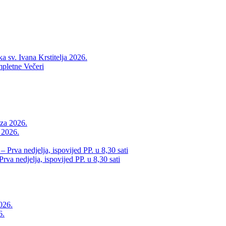
 sv. Ivana Krstitelja 2026.
pletne Večeri
a 2026.
va nedjelja, ispovijed PP. u 8,30 sati
6.