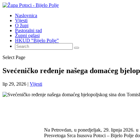
Naslovnica
Vijesti
O župi
Pastoralni rad
Župni oglasi
HKUD “Bijelo Polje”
Select Page
Svećeničko ređenje našega domaćeg bjelop
lip 29, 2026
|
Vijesti
Na Petrovdan, u ponedjeljak, 29. lipnja 2026. u
Presvetoga Srca Isusova Potoci – Bijelo Polje 