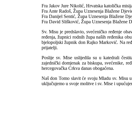
Fra Jakov Jure Nikolić, Hrvatska katolička misij
Fra Ante Radoš, Župa Uznesenja Blažene Djevic
Fra Danijel Sentić, Župa Uznesenja Blažene Dj
Fra David Slišković, Župa Uznesenja Blažene Dj
Sv. Misu je predslavio, svećeničko ređenje oba
ređenja, župnici rodnih župa naših ređenika ob
bjelopoljski župnik don Rajko Marković. Na ređen
prijatelji.
Poslije sv. Mise uslijedila su u katedrali čes
zajednički domjenak za biskupa, svećenike, ređ
hercegovačka Crkva danas obogaćena.
Naš don Tomo slavit će svoju Mladu sv. Misu u 
uključujemo u svoje molitve i sv. Mise i upućuj