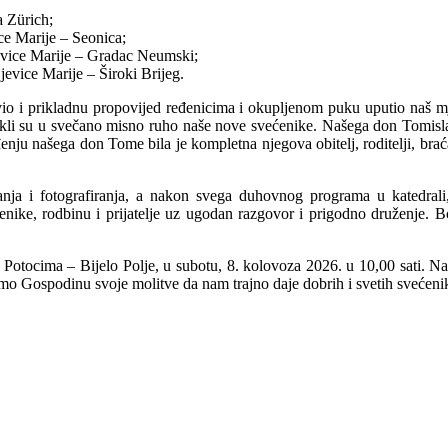
a Z
ü
rich;
e Marije – Seonica;
evice Marije – Gradac Neumski;
evice Marije – Široki Brijeg.
vio i prikladnu propovijed ređenicima i okupljenom puku uputio naš mj
ukli su u svečano misno ruho naše nove svećenike. Našega don Tomislav
ju našega don Tome bila je kompletna njegova obitelj, roditelji, braća
titanja i fotografiranja, a nakon svega duhovnog programa u katedrali
enike, rodbinu i prijatelje uz ugodan razgovor i prigodno druženje.
Potocima – Bijelo Polje, u subotu, 8. kolovoza 2026. u 10,00 sati. 
emo Gospodinu svoje molitve da nam trajno daje dobrih i svetih svećeni