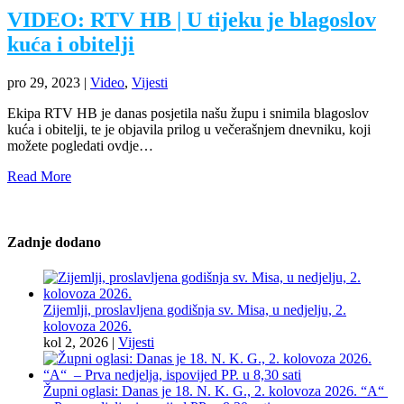
VIDEO: RTV HB | U tijeku je blagoslov
kuća i obitelji
pro 29, 2023
|
Video
,
Vijesti
Ekipa RTV HB je danas posjetila našu župu i snimila blagoslov
kuća i obitelji, te je objavila prilog u večerašnjem dnevniku, koji
možete pogledati ovdje…
Read More
Zadnje dodano
Zijemlji, proslavljena godišnja sv. Misa, u nedjelju, 2.
kolovoza 2026.
kol 2, 2026
|
Vijesti
Župni oglasi: Danas je 18. N. K. G., 2. kolovoza 2026. “A“