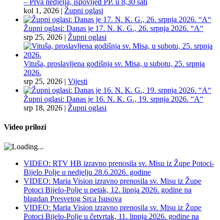
– Prva nedjelja, ispovijed PP. u 8,30 sati
kol 1, 2026
|
Župni oglasi
Župni oglasi: Danas je 17. N. K. G., 26. srpnja 2026. “A“
srp 25, 2026
|
Župni oglasi
Vituša, proslavljena godišnja sv. Misa, u subotu, 25. srpnja
2026.
srp 25, 2026
|
Vijesti
Župni oglasi: Danas je 16. N. K. G., 19. srpnja 2026. “A“
srp 18, 2026
|
Župni oglasi
Video prilozi
VIDEO: RTV HB izravno prenosila sv. Misu iz Župe Potoci-
Bijelo Polje u nedjelju 28.6.2026. godine
VIDEO: Maria Vision izravno prenosila sv. Misu iz Župe
Potoci Bijelo-Polje u petak, 12. lipnja 2026. godine na
blagdan Presvetog Srca Isusova
VIDEO: Maria Vision izravno prenosila sv. Misu iz Župe
Potoci Bijelo-Polje u četvrtak, 11. lipnja 2026. godine na