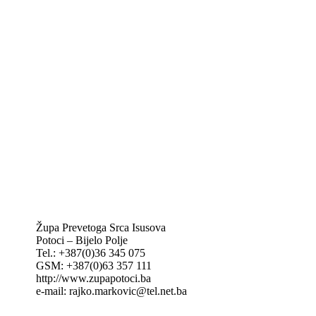
Biskupije Mostar-Duvno Trebinje-Mrkan
Hrvatska biskupska konferencija
Vatikan
Caritas Mostar
KTA: Katolička tiskovna agencija
IKA – Informativna katolička agencija
KT: Katolički tjednik
CNAK: Crkva na kamenu
GK: Glas koncila
MAK: Mali koncil
Župa Prevetoga Srca Isusova
Potoci – Bijelo Polje
Tel.: +387(0)36 345 075
GSM: +387(0)63 357 111
http://www.zupapotoci.ba
e-mail: rajko.markovic@tel.net.ba