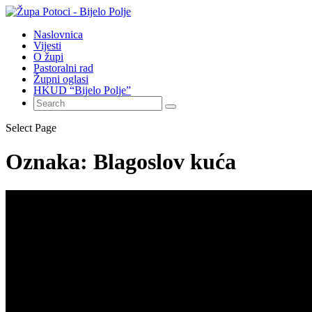
Naslovnica
Vijesti
O župi
Pastoralni rad
Župni oglasi
HKUD “Bijelo Polje”
Select Page
Oznaka:
Blagoslov kuća