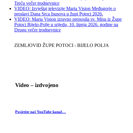
Treću večer trodnevnice
VIDEO: Izvještaj televizije Maria Vision Međugorje o
proslavi Dana Srca Isusova u župi Potoci 2026.
VIDEO: Maria Vision izravno prenosila sv. Misu iz Župe
Potoci Bijelo-Polje u srijedu, 10. lipnja 2026. godine na
Drugu večer trodnevnice
ZEMLJOVID ŽUPE POTOCI - BIJELO POLJA
Video – izdvojeno
Posjetite naš YouTube kanal…