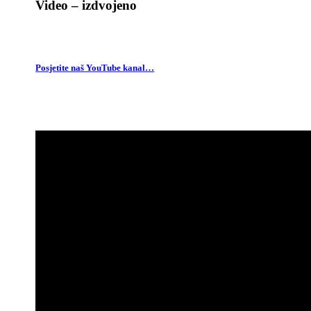
Video – izdvojeno
Posjetite naš YouTube kanal…