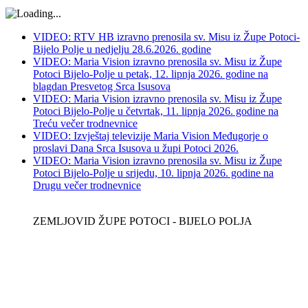
VIDEO: RTV HB izravno prenosila sv. Misu iz Župe Potoci-
Bijelo Polje u nedjelju 28.6.2026. godine
VIDEO: Maria Vision izravno prenosila sv. Misu iz Župe
Potoci Bijelo-Polje u petak, 12. lipnja 2026. godine na
blagdan Presvetog Srca Isusova
VIDEO: Maria Vision izravno prenosila sv. Misu iz Župe
Potoci Bijelo-Polje u četvrtak, 11. lipnja 2026. godine na
Treću večer trodnevnice
VIDEO: Izvještaj televizije Maria Vision Međugorje o
proslavi Dana Srca Isusova u župi Potoci 2026.
VIDEO: Maria Vision izravno prenosila sv. Misu iz Župe
Potoci Bijelo-Polje u srijedu, 10. lipnja 2026. godine na
Drugu večer trodnevnice
ZEMLJOVID ŽUPE POTOCI - BIJELO POLJA