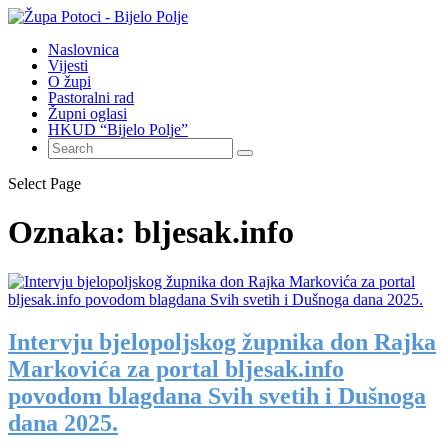
Naslovnica
Vijesti
O župi
Pastoralni rad
Župni oglasi
HKUD “Bijelo Polje”
Select Page
Oznaka:
bljesak.info
Intervju bjelopoljskog župnika don Rajka
Markovića za portal bljesak.info
povodom blagdana Svih svetih i Dušnoga
dana 2025.