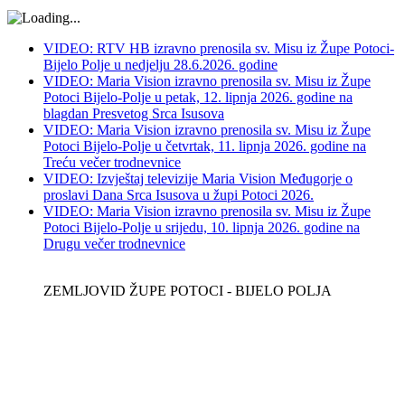
VIDEO: RTV HB izravno prenosila sv. Misu iz Župe Potoci-
Bijelo Polje u nedjelju 28.6.2026. godine
VIDEO: Maria Vision izravno prenosila sv. Misu iz Župe
Potoci Bijelo-Polje u petak, 12. lipnja 2026. godine na
blagdan Presvetog Srca Isusova
VIDEO: Maria Vision izravno prenosila sv. Misu iz Župe
Potoci Bijelo-Polje u četvrtak, 11. lipnja 2026. godine na
Treću večer trodnevnice
VIDEO: Izvještaj televizije Maria Vision Međugorje o
proslavi Dana Srca Isusova u župi Potoci 2026.
VIDEO: Maria Vision izravno prenosila sv. Misu iz Župe
Potoci Bijelo-Polje u srijedu, 10. lipnja 2026. godine na
Drugu večer trodnevnice
ZEMLJOVID ŽUPE POTOCI - BIJELO POLJA