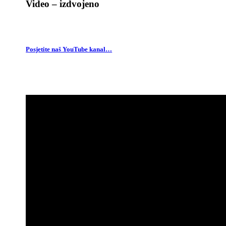
Video – izdvojeno
Posjetite naš YouTube kanal…