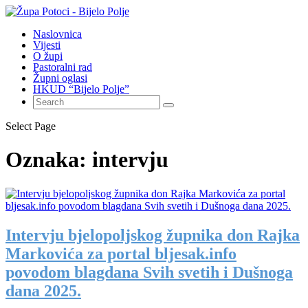
Naslovnica
Vijesti
O župi
Pastoralni rad
Župni oglasi
HKUD “Bijelo Polje”
Select Page
Oznaka:
intervju
Intervju bjelopoljskog župnika don Rajka
Markovića za portal bljesak.info
povodom blagdana Svih svetih i Dušnoga
dana 2025.