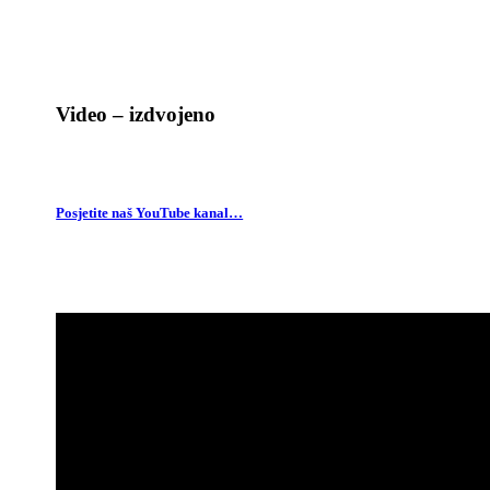
Video – izdvojeno
Posjetite naš YouTube kanal…