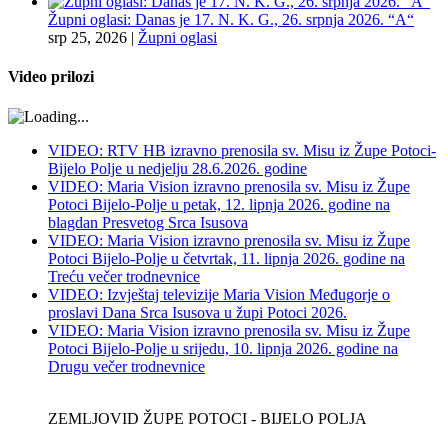
Župni oglasi: Danas je 17. N. K. G., 26. srpnja 2026. “A“
srp 25, 2026
|
Župni oglasi
Video prilozi
VIDEO: RTV HB izravno prenosila sv. Misu iz Župe Potoci-
Bijelo Polje u nedjelju 28.6.2026. godine
VIDEO: Maria Vision izravno prenosila sv. Misu iz Župe
Potoci Bijelo-Polje u petak, 12. lipnja 2026. godine na
blagdan Presvetog Srca Isusova
VIDEO: Maria Vision izravno prenosila sv. Misu iz Župe
Potoci Bijelo-Polje u četvrtak, 11. lipnja 2026. godine na
Treću večer trodnevnice
VIDEO: Izvještaj televizije Maria Vision Međugorje o
proslavi Dana Srca Isusova u župi Potoci 2026.
VIDEO: Maria Vision izravno prenosila sv. Misu iz Župe
Potoci Bijelo-Polje u srijedu, 10. lipnja 2026. godine na
Drugu večer trodnevnice
ZEMLJOVID ŽUPE POTOCI - BIJELO POLJA