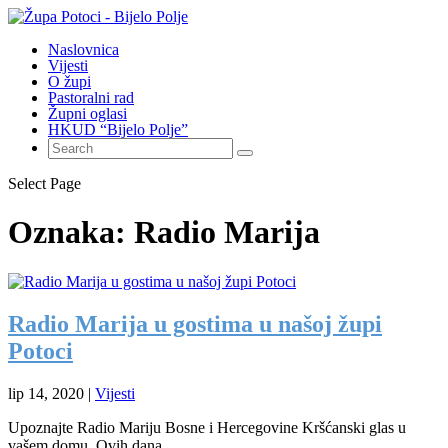
Naslovnica
Vijesti
O župi
Pastoralni rad
Župni oglasi
HKUD “Bijelo Polje”
Select Page
Oznaka:
Radio Marija
Radio Marija u gostima u našoj župi
Potoci
lip 14, 2020
|
Vijesti
Upoznajte Radio Mariju Bosne i Hercegovine Kršćanski glas u
vašem domu Ovih dana,...