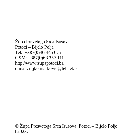
IKA – Informativna katolička agencija
KT: Katolički tjednik
CNAK: Crkva na kamenu
GK: Glas koncila
MAK: Mali koncil
Župa Prevetoga Srca Isusova
Potoci – Bijelo Polje
Tel.: +387(0)36 345 075
GSM: +387(0)63 357 111
http://www.zupapotoci.ba
e-mail: rajko.markovic@tel.net.ba
© Župa Presvetoga Srca Isusova, Potoci – Bijelo Polje
| 2023.