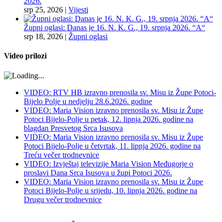
2026.
srp 25, 2026
|
Vijesti
Župni oglasi: Danas je 16. N. K. G., 19. srpnja 2026. “A“
srp 18, 2026
|
Župni oglasi
Video prilozi
VIDEO: RTV HB izravno prenosila sv. Misu iz Župe Potoci-
Bijelo Polje u nedjelju 28.6.2026. godine
VIDEO: Maria Vision izravno prenosila sv. Misu iz Župe
Potoci Bijelo-Polje u petak, 12. lipnja 2026. godine na
blagdan Presvetog Srca Isusova
VIDEO: Maria Vision izravno prenosila sv. Misu iz Župe
Potoci Bijelo-Polje u četvrtak, 11. lipnja 2026. godine na
Treću večer trodnevnice
VIDEO: Izvještaj televizije Maria Vision Međugorje o
proslavi Dana Srca Isusova u župi Potoci 2026.
VIDEO: Maria Vision izravno prenosila sv. Misu iz Župe
Potoci Bijelo-Polje u srijedu, 10. lipnja 2026. godine na
Drugu večer trodnevnice