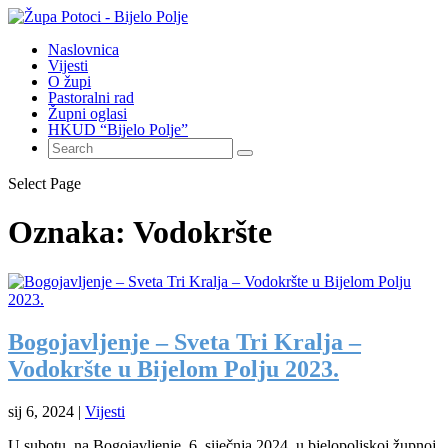
Naslovnica
Vijesti
O župi
Pastoralni rad
Župni oglasi
HKUD “Bijelo Polje”
Select Page
Oznaka:
Vodokršte
Bogojavljenje – Sveta Tri Kralja –
Vodokršte u Bijelom Polju 2023.
sij 6, 2024
|
Vijesti
U subotu, na Bogojavljenje, 6. siječnja 2024. u bjelopoljskoj župnoj