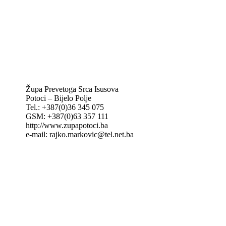
IKA – Informativna katolička agencija
KT: Katolički tjednik
CNAK: Crkva na kamenu
GK: Glas koncila
MAK: Mali koncil
Župa Prevetoga Srca Isusova
Potoci – Bijelo Polje
Tel.: +387(0)36 345 075
GSM: +387(0)63 357 111
http://www.zupapotoci.ba
e-mail: rajko.markovic@tel.net.ba