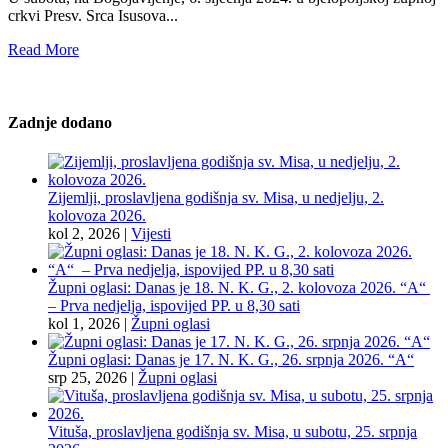
crkvi Presv. Srca Isusova...
Read More
Zadnje dodano
Zijemlji, proslavljena godišnja sv. Misa, u nedjelju, 2.
kolovoza 2026.
kol 2, 2026
|
Vijesti
Župni oglasi: Danas je 18. N. K. G., 2. kolovoza 2026. “A“
– Prva nedjelja, ispovijed PP. u 8,30 sati
kol 1, 2026
|
Župni oglasi
Župni oglasi: Danas je 17. N. K. G., 26. srpnja 2026. “A“
srp 25, 2026
|
Župni oglasi
Vituša, proslavljena godišnja sv. Misa, u subotu, 25. srpnja