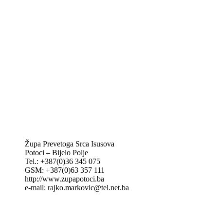
Biskupije Mostar-Duvno Trebinje-Mrkan
Hrvatska biskupska konferencija
Vatikan
Caritas Mostar
KTA: Katolička tiskovna agencija
IKA – Informativna katolička agencija
KT: Katolički tjednik
CNAK: Crkva na kamenu
GK: Glas koncila
MAK: Mali koncil
Župa Prevetoga Srca Isusova
Potoci – Bijelo Polje
Tel.: +387(0)36 345 075
GSM: +387(0)63 357 111
http://www.zupapotoci.ba
e-mail: rajko.markovic@tel.net.ba