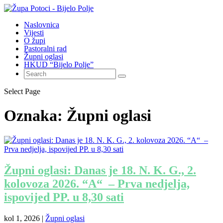
Naslovnica
Vijesti
O župi
Pastoralni rad
Župni oglasi
HKUD “Bijelo Polje”
Select Page
Oznaka:
Župni oglasi
Župni oglasi: Danas je 18. N. K. G., 2.
kolovoza 2026. “A“ – Prva nedjelja,
ispovijed PP. u 8,30 sati
kol 1, 2026
|
Župni oglasi