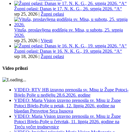
Župni oglasi: Danas je 17. N. K. G., 26. srpnja 2026. “A“
srp 25, 2026
|
Župni oglasi
Vituša, proslavljena godišnja sv. Misa, u subotu, 25. srpnja
2026.
srp 25, 2026
|
Vijesti
Župni oglasi: Danas je 16. N. K. G., 19. srpnja 2026. “A“
srp 18, 2026
|
Župni oglasi
Video prilozi
VIDEO: RTV HB izravno prenosila sv. Misu iz Župe Potoci-
Bijelo Polje u nedjelju 28.6.2026. godine
VIDEO: Maria Vision izravno prenosila sv. Misu iz Župe
Potoci Bijelo-Polje u petak, 12. lipnja 2026. godine na
blagdan Presvetog Srca Isusova
VIDEO: Maria Vision izravno prenosila sv. Misu iz Župe
Potoci Bijelo-Polje u četvrtak, 11. lipnja 2026. godine na
Treću večer trodnevnice