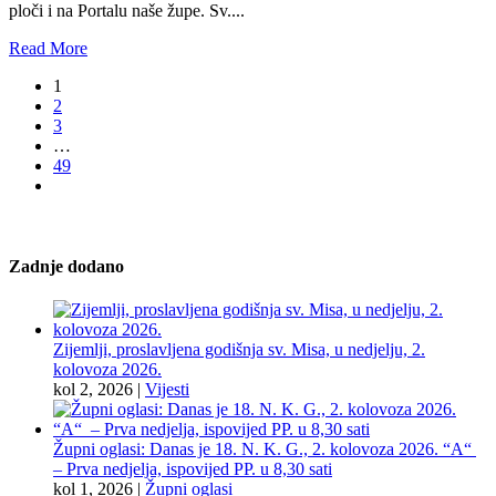
ploči i na Portalu naše župe. Sv....
Read More
1
2
3
…
49
Zadnje dodano
Zijemlji, proslavljena godišnja sv. Misa, u nedjelju, 2.
kolovoza 2026.
kol 2, 2026
|
Vijesti
Župni oglasi: Danas je 18. N. K. G., 2. kolovoza 2026. “A“
– Prva nedjelja, ispovijed PP. u 8,30 sati
kol 1, 2026
|
Župni oglasi