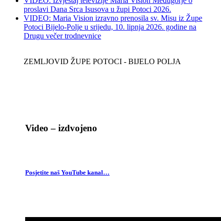
VIDEO: Izvještaj televizije Maria Vision Međugorje o
proslavi Dana Srca Isusova u župi Potoci 2026.
VIDEO: Maria Vision izravno prenosila sv. Misu iz Župe
Potoci Bijelo-Polje u srijedu, 10. lipnja 2026. godine na
Drugu večer trodnevnice
ZEMLJOVID ŽUPE POTOCI - BIJELO POLJA
Video – izdvojeno
Posjetite naš YouTube kanal…