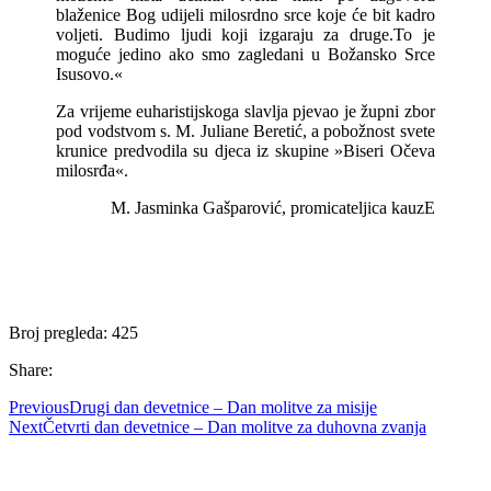
blaženice Bog udijeli milosrdno srce koje će bit kadro
voljeti. Budimo ljudi koji izgaraju za druge.To je
moguće jedino ako smo zagledani u Božansko Srce
Isusovo.«
Za vrijeme euharistijskoga slavlja pjevao je župni zbor
pod vodstvom s. M. Juliane Beretić, a pobožnost svete
krunice predvodila su djeca iz skupine »Biseri Očeva
milosrđa«.
M. Jasminka Gašparović, promicateljica kauzE
Broj pregleda:
425
Share:
Previous
Drugi dan devetnice – Dan molitve za misije
Next
Četvrti dan devetnice – Dan molitve za duhovna zvanja