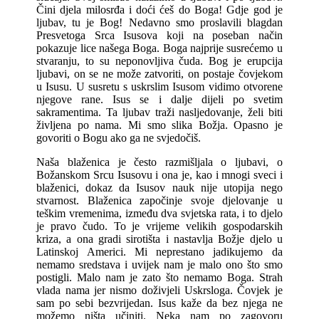
Čini djela milosrđa i doći ćeš do Boga! Gdje god je
ljubav, tu je Bog! Nedavno smo proslavili blagdan
Presvetoga Srca Isusova koji na poseban način
pokazuje lice našega Boga. Boga najprije susrećemo u
stvaranju, to su neponovljiva čuda. Bog je erupcija
ljubavi, on se ne može zatvoriti, on postaje čovjekom
u Isusu. U susretu s uskrslim Isusom vidimo otvorene
njegove rane. Isus se i dalje dijeli po svetim
sakramentima. Ta ljubav traži nasljedovanje, želi biti
življena po nama. Mi smo slika Božja. Opasno je
govoriti o Bogu ako ga ne svjedočiš.
Naša blaženica je često razmišljala o ljubavi, o
Božanskom Srcu Isusovu i ona je, kao i mnogi sveci i
blaženici, dokaz da Isusov nauk nije utopija nego
stvarnost. Blaženica započinje svoje djelovanje u
teškim vremenima, između dva svjetska rata, i to djelo
je pravo čudo. To je vrijeme velikih gospodarskih
kriza, a ona gradi sirotišta i nastavlja Božje djelo u
Latinskoj Americi. Mi neprestano jadikujemo da
nemamo sredstava i uvijek nam je malo ono što smo
postigli. Malo nam je zato što nemamo Boga. Strah
vlada nama jer nismo doživjeli Uskrsloga. Čovjek je
sam po sebi bezvrijedan. Isus kaže da bez njega ne
možemo ništa učiniti. Neka nam po zagovoru