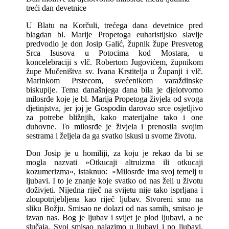
treći dan devetnice
U Blatu na Korčuli, trećega dana devetnice pred
blagdan bl. Marije Propetoga euharistijsko slavlje
predvodio je don Josip Galić, župnik župe Presvetog
Srca Isusova u Potocima kod Mostara, u
koncelebraciji s vlč. Robertom Jugovićem, župnikom
župe Mučeništva sv. Ivana Krstitelja u Županji i vlč.
Marinkom Prstecom, svećenikom varaždinske
biskupije. Tema današnjega dana bila je djelotvorno
milosrđe koje je bl. Marija Propetoga živjela od svoga
djetinjstva, jer joj je Gospodin darovao srce osjetljivo
za potrebe bližnjih, kako materijalne tako i one
duhovne. To milosrđe je živjela i prenosila svojim
sestrama i željela da ga svatko iskusi u svome životu.
Don Josip je u homiliji, za koju je rekao da bi se
mogla nazvati »Otkucaji altruizma ili otkucaji
kozumerizma«, istaknuo: »Milosrđe ima svoj temelj u
ljubavi. I to je znanje koje svatko od nas želi u životu
doživjeti. Nijedna riječ na svijetu nije tako isprljana i
zloupotrijebljena kao riječ ljubav. Stvoreni smo na
sliku Božju. Smisao ne dolazi od nas samih, smisao je
izvan nas. Bog je ljubav i svijet je plod ljubavi, a ne
slučaja. Svoj smisao nalazimo u ljubavi i po ljubavi.