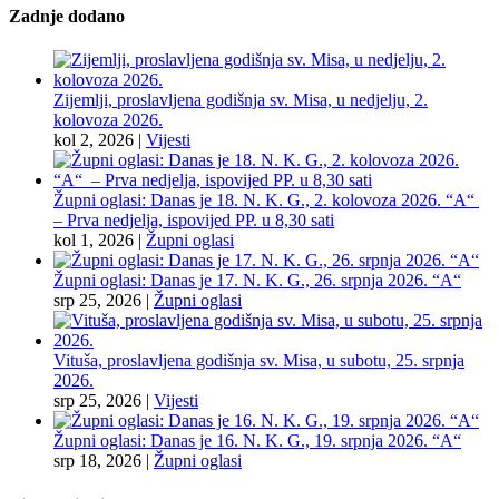
Zadnje dodano
Zijemlji, proslavljena godišnja sv. Misa, u nedjelju, 2.
kolovoza 2026.
kol 2, 2026
|
Vijesti
Župni oglasi: Danas je 18. N. K. G., 2. kolovoza 2026. “A“
– Prva nedjelja, ispovijed PP. u 8,30 sati
kol 1, 2026
|
Župni oglasi
Župni oglasi: Danas je 17. N. K. G., 26. srpnja 2026. “A“
srp 25, 2026
|
Župni oglasi
Vituša, proslavljena godišnja sv. Misa, u subotu, 25. srpnja
2026.
srp 25, 2026
|
Vijesti
Župni oglasi: Danas je 16. N. K. G., 19. srpnja 2026. “A“
srp 18, 2026
|
Župni oglasi