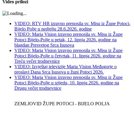
Video prilozi
VIDEO: RTV HB izravno prenosila sv. Misu iz Župe Potoci-
Bijelo Polje u nedjelju 28.6.2026. godine
VIDEO: Maria Vision izravno prenosila sv. Misu iz Župe
Potoci Bijelo-Polje u petak, 12. lipnja 2026. godine na
blagdan Presvetog Srca Isusova
VIDEO: Maria Vision izravno prenosila sv. Misu iz Župe
Potoci Bijelo-Polje u četvrtak, 11. lipnja 2026. godine na
Treću večer trodnevnice
VIDEO: Izvještaj televizije Maria Vision Međugorje o
proslavi Dana Srca Isusova u župi Potoci 2026.
VIDEO: Maria Vision izravno prenosila sv. Misu iz Župe
Potoci Bijelo-Polje u srijedu, 10. lipnja 2026. godine na
Drugu večer trodnevnice
ZEMLJOVID ŽUPE POTOCI - BIJELO POLJA