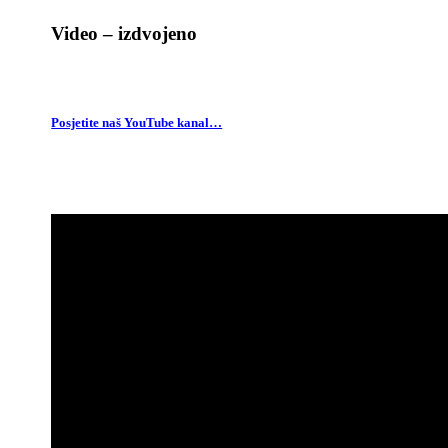
Video – izdvojeno
Posjetite naš YouTube kanal…