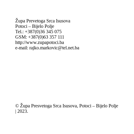
MAK: Mali koncil
Župa Prevetoga Srca Isusova
Potoci – Bijelo Polje
Tel.: +387(0)36 345 075
GSM: +387(0)63 357 111
http://www.zupapotoci.ba
e-mail: rajko.markovic@tel.net.ba
© Župa Presvetoga Srca Isusova, Potoci – Bijelo Polje
| 2023.