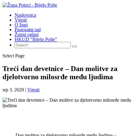
Naslovnica
Vijesti
O župi
Pastoralni rad
Župni oglasi
HKUD “Bijelo Polje”
Select Page
Treći dan devetnice – Dan molitve za
djelotvorno milosrđe među ljudima
srp 3, 2020
|
Vijesti
Dan molitve za djelotvorno milosrđe među ljudima –