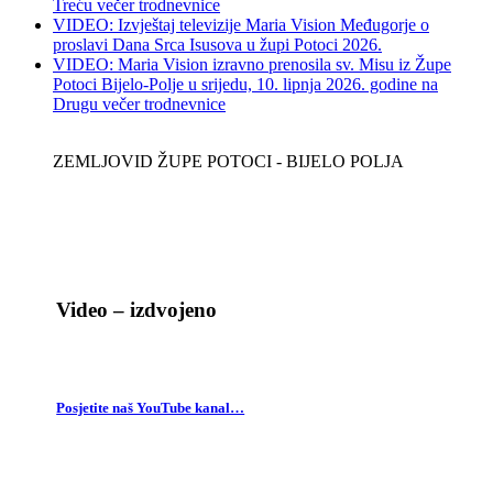
Treću večer trodnevnice
VIDEO: Izvještaj televizije Maria Vision Međugorje o
proslavi Dana Srca Isusova u župi Potoci 2026.
VIDEO: Maria Vision izravno prenosila sv. Misu iz Župe
Potoci Bijelo-Polje u srijedu, 10. lipnja 2026. godine na
Drugu večer trodnevnice
ZEMLJOVID ŽUPE POTOCI - BIJELO POLJA
Video – izdvojeno
Posjetite naš YouTube kanal…