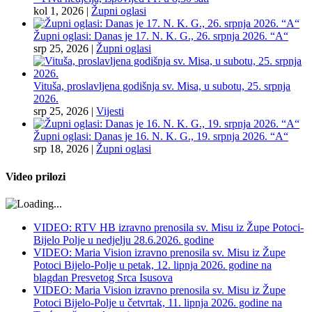
kol 1, 2026
|
Župni oglasi
Župni oglasi: Danas je 17. N. K. G., 26. srpnja 2026. “A“
srp 25, 2026
|
Župni oglasi
Vituša, proslavljena godišnja sv. Misa, u subotu, 25. srpnja
2026.
srp 25, 2026
|
Vijesti
Župni oglasi: Danas je 16. N. K. G., 19. srpnja 2026. “A“
srp 18, 2026
|
Župni oglasi
Video prilozi
VIDEO: RTV HB izravno prenosila sv. Misu iz Župe Potoci-
Bijelo Polje u nedjelju 28.6.2026. godine
VIDEO: Maria Vision izravno prenosila sv. Misu iz Župe
Potoci Bijelo-Polje u petak, 12. lipnja 2026. godine na
blagdan Presvetog Srca Isusova
VIDEO: Maria Vision izravno prenosila sv. Misu iz Župe
Potoci Bijelo-Polje u četvrtak, 11. lipnja 2026. godine na