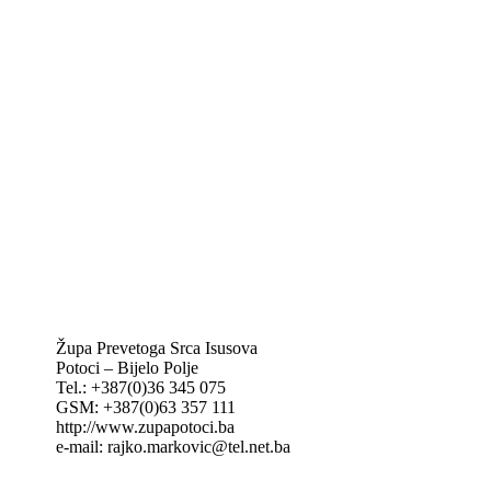
Biskupije Mostar-Duvno Trebinje-Mrkan
Hrvatska biskupska konferencija
Vatikan
Caritas Mostar
KTA: Katolička tiskovna agencija
IKA – Informativna katolička agencija
KT: Katolički tjednik
CNAK: Crkva na kamenu
GK: Glas koncila
MAK: Mali koncil
Župa Prevetoga Srca Isusova
Potoci – Bijelo Polje
Tel.: +387(0)36 345 075
GSM: +387(0)63 357 111
http://www.zupapotoci.ba
e-mail: rajko.markovic@tel.net.ba