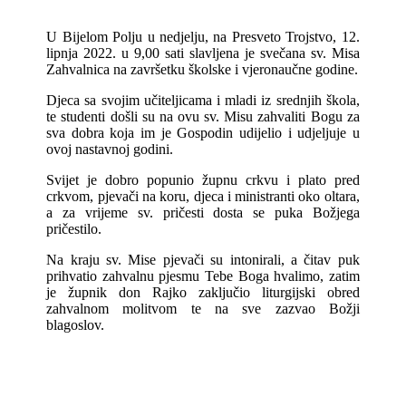
U Bijelom Polju u nedjelju, na Presveto Trojstvo, 12.
lipnja 2022. u 9,00 sati slavljena je svečana sv. Misa
Zahvalnica na završetku školske i vjeronaučne godine.
Djeca sa svojim učiteljicama i mladi iz srednjih škola,
te studenti došli su na ovu sv. Misu zahvaliti Bogu za
sva dobra koja im je Gospodin udijelio i udjeljuje u
ovoj nastavnoj godini.
Svijet je dobro popunio župnu crkvu i plato pred
crkvom, pjevači na koru, djeca i ministranti oko oltara,
a za vrijeme sv. pričesti dosta se puka Božjega
pričestilo.
Na kraju sv. Mise pjevači su intonirali, a čitav puk
prihvatio zahvalnu pjesmu Tebe Boga hvalimo, zatim
je župnik don Rajko zaključio liturgijski obred
zahvalnom molitvom te na sve zazvao Božji
blagoslov.