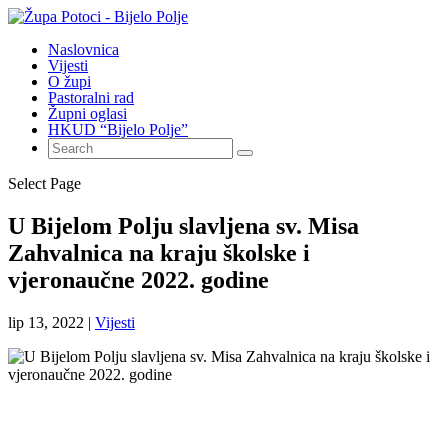
Naslovnica
Vijesti
O župi
Pastoralni rad
Župni oglasi
HKUD “Bijelo Polje”
Select Page
U Bijelom Polju slavljena sv. Misa
Zahvalnica na kraju školske i
vjeronaučne 2022. godine
lip 13, 2022
|
Vijesti