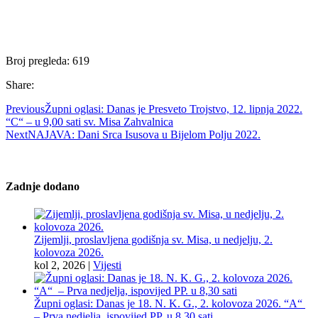
Broj pregleda:
619
Share:
Previous
Župni oglasi: Danas je Presveto Trojstvo, 12. lipnja 2022.
“C“ – u 9,00 sati sv. Misa Zahvalnica
Next
NAJAVA: Dani Srca Isusova u Bijelom Polju 2022.
Zadnje dodano
Zijemlji, proslavljena godišnja sv. Misa, u nedjelju, 2.
kolovoza 2026.
kol 2, 2026
|
Vijesti
Župni oglasi: Danas je 18. N. K. G., 2. kolovoza 2026. “A“
– Prva nedjelja, ispovijed PP. u 8,30 sati