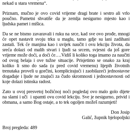
nekad u stara vremena“.
Priznam, mučno je ovo covid vrijeme dragi brate i sestro ali vrlo
poučno. Pametni shvatiše da je zemlja nesigurno mjesto kao i
ljudska pamet i mišica.
Da se ne bismo zavaravali i ruku na srce, kad sve ovo prođe, mnogi
će opet nastavit svoju trku u maglu, tamo gdje su lani zadihani
zastali. Tek će manjina kao i uvijek naučit i ovu lekciju života, da
sreća dolazi od malih stvari i ljudi sa srcem, svjesni da još gore
vrijeme može doći, a doći će….Vidiš li koliko toga imamo za naučiti
od ovog belaja i ove tužne situacije. Prisjetimo se onako za kraj
koliko li smo do sada (u pred covid vremenu) lijepih životnih
trenutaka proveli u gorčini, komplicirajući i zaobilazeći jednostavne
događaje i ljude ne znajući za čudo skromnosti i jednostavnosti od
koje dolazi istinska radost.
Zato u ovoj presvetoj božićnoj noći pogledaj ovo malo golo dijete
na slami i uči i upamti ovu covid lekciju. Sve je nesigurno, privid i
obmana, a samo Bog ostaje, a to tek ogoljen možeš razumjeti!
Don Josip
Galić, župnik bjelopoljski
Broj pregleda:
489