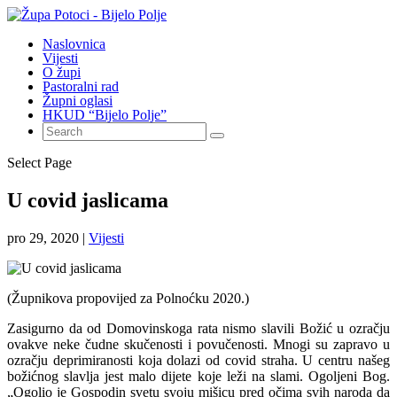
Naslovnica
Vijesti
O župi
Pastoralni rad
Župni oglasi
HKUD “Bijelo Polje”
Select Page
U covid jaslicama
pro 29, 2020
|
Vijesti
(Župnikova propovijed za Polnoćku 2020.)
Zasigurno da od Domovinskoga rata nismo slavili Božić u ozračju
ovakve neke čudne skučenosti i povučenosti. Mnogi su zapravo u
ozračju deprimiranosti koja dolazi od covid straha. U centru našeg
božićnog slavlja jest malo dijete koje leži na slami. Ogoljeni Bog.
„Ogolio je Gospodin svetu svoju mišicu pred očima svih naroda da