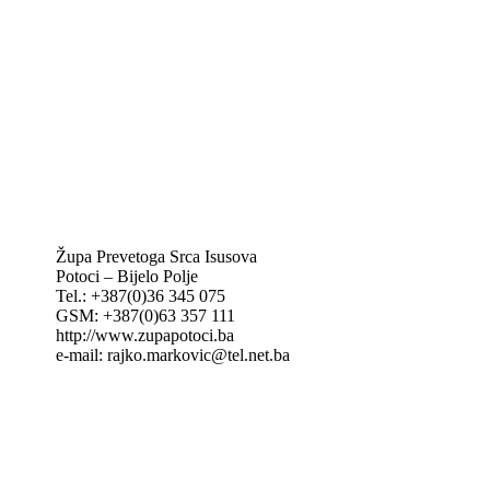
Caritas Mostar
KTA: Katolička tiskovna agencija
IKA – Informativna katolička agencija
KT: Katolički tjednik
CNAK: Crkva na kamenu
GK: Glas koncila
MAK: Mali koncil
Župa Prevetoga Srca Isusova
Potoci – Bijelo Polje
Tel.: +387(0)36 345 075
GSM: +387(0)63 357 111
http://www.zupapotoci.ba
e-mail: rajko.markovic@tel.net.ba