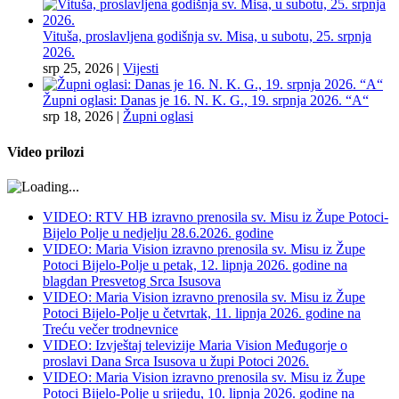
Vituša, proslavljena godišnja sv. Misa, u subotu, 25. srpnja
2026.
srp 25, 2026
|
Vijesti
Župni oglasi: Danas je 16. N. K. G., 19. srpnja 2026. “A“
srp 18, 2026
|
Župni oglasi
Video prilozi
VIDEO: RTV HB izravno prenosila sv. Misu iz Župe Potoci-
Bijelo Polje u nedjelju 28.6.2026. godine
VIDEO: Maria Vision izravno prenosila sv. Misu iz Župe
Potoci Bijelo-Polje u petak, 12. lipnja 2026. godine na
blagdan Presvetog Srca Isusova
VIDEO: Maria Vision izravno prenosila sv. Misu iz Župe
Potoci Bijelo-Polje u četvrtak, 11. lipnja 2026. godine na
Treću večer trodnevnice
VIDEO: Izvještaj televizije Maria Vision Međugorje o
proslavi Dana Srca Isusova u župi Potoci 2026.
VIDEO: Maria Vision izravno prenosila sv. Misu iz Župe
Potoci Bijelo-Polje u srijedu, 10. lipnja 2026. godine na