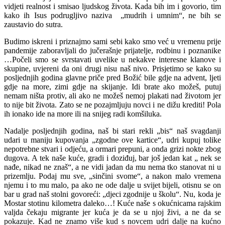
vidjeti realnost i smisao ljudskog života. Kada bih im i govorio, tim
kako ih Isus podrugljivo naziva „mudrih i umnim“, ne bih se
zaustavio do sutra.
Budimo iskreni i priznajmo sami sebi kako smo već u vremenu prije
pandemije zaboravljali do jučerašnje prijatelje, rodbinu i poznanike
…Počeli smo se svrstavati uvelike u nekakve interesne klanove i
skupine, uvjereni da oni drugi nisu naš nivo. Prisjetimo se kako su
posljednjih godina glavne priče pred Božić bile gdje na advent, ljeti
gdje na more, zimi gdje na skijanje. Idi brate ako možeš, putuj
nemam ništa protiv, ali ako ne možeš nemoj plakati nad životom jer
to nije bit života. Zato se ne pozajmljuju novci i ne dižu krediti! Pola
ih ionako ide na more ili na snijeg radi komšiluka.
Nadalje posljednjih godina, naš bi stari rekli „bis“ naš svagdanji
udari u maniju kupovanja „zgodne ove kartice“, udri kupuj tolike
nepotrebne stvari i odjeću, a ormari prepuni, a onda grizi nokte zbog
dugova. A tek naše kuće, gradi i doziđuj, bar još jedan kat „ nek se
nađe, nikad ne znaš“, a ne vidi jadan da mu nema tko stanovat ni u
prizemlju. Podaj mu sve, „sinčini svome“, a nakon malo vremena
njemu i to mu malo, pa ako ne ode dalje u svijet bijeli, otisnu se on
bar u grad naš stolni govoreći: „djeci zgodnije u školu“. Nu, koda je
Mostar stotinu kilometra daleko…! Kuće naše s okućnicama rajskim
valjda čekaju migrante jer kuća je da se u njoj živi, a ne da se
pokazuje. Kad ne znamo više kud s novcem udri dalje na kućno