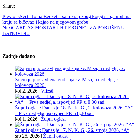
Share:
Previous
Sveti Toma Becket – sam kralj zbog kojeg su ga ubili na
kraju se bičevao i kajao na njegovom grobu
Next
CARITAS MOSTAR I HT ERONET ZA PORUŠENU
BANOVINU
Zadnje dodano
Zijemlji, proslavljena godišnja sv. Misa, u nedjelju, 2.
kolovoza 2026.
kol 2, 2026
|
Vijesti
Župni oglasi: Danas je 18. N. K. G., 2. kolovoza 2026. “A“
– Prva nedjelja, ispovijed PP. u 8,30 sati
kol 1, 2026
|
Župni oglasi
Župni oglasi: Danas je 17. N. K. G., 26. srpnja 2026. “A“
srp 25, 2026
|
Župni oglasi