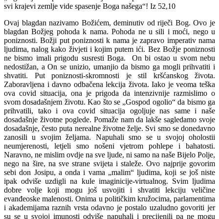
svi krajevi zemlje vide spasenje Boga našega“! Iz 52,10
Ovaj blagdan nazivamo Božićem, deminutiv od riječi Bog. Ovo je
blagdan Božjeg pohoda k nama. Pohoda ne u sili i moći, nego u
poniznosti. Božji put poniznosti k nama je zapravo imperativ nama
ljudima, nalog kako živjeti i kojim putem ići. Bez Božje poniznosti
ne bismo imali prigodu susresti Boga. On bi ostao u svom nebu
nedostižan, a On se unizio, umanjio da bismo ga mogli prihvatiti i
shvatiti. Put poniznosti-skromnosti je stil kršćanskog života.
Zaboravljena i davno odbačena lekcija života. Iako je veoma teška
ova covid situacija, ona je prigoda da intenzivnije razmislimo o
svom dosadašnjem životu. Kao što se „Gospod ogolio“ da bismo ga
prihvatili, tako i ova covid situacija ogoljuje nas same i naše
dosadašnje životne poglede. Pomaže nam da lakše sagledamo svoje
dosadašnje, često puta nerealne životne želje. Svi smo se donedavno
zanosili u svojim željama. Napuhali smo se u svojoj oholostii
neumjerenosti, letjeli smo nošeni vjetrom pohlepe i bahatosti.
Naravno, ne mislim ovdje na sve ljude, ni samo na naše Bijelo Polje,
nego na šire, na sve strane svijeta i staleže. Ovo najprije govorim
sebi don Josipu, a onda i vama „malim“ ljudima, koji se još niste
ipak odviše uzdigli na kule imaginicije-virtualnog. Svim ljudima
dobre volje koji mogu još usvojiti i shvatiti lekciju veličine
evanđeoske malenosti. Onima u političkim kružocima, parlamentima
i akademijama raznih vrsta odavno je postalo uzaludno govoriti jer
su se u svojoj imunosti odviše napuhali i precijenili pa ne mogu