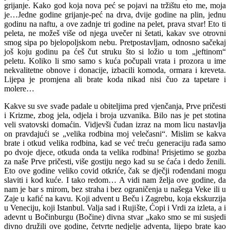
grijanje. Kako god koja nova peć se pojavi na tržištu eto me, moja
je…Jedne godine grijanje-peć na drva, dvije godine na plin, jednu
godinu na naftu, a ove zadnje tri godine na pelet, prava stvar! Eto ti
peleta, ne možeš više od njega uvečer ni šetati, kakav sve otrovni
smog sipa po bjelopoljskom nebu. Pretpostavljam, odnosno sačekaj
još koju godinu pa ćeš čut struku što si ložio u tom „jeftinom“
peletu. Koliko li smo samo s kuća počupali vrata i prozora u ime
nekvalitetne obnove i donacije, izbacili komoda, ormara i kreveta.
Lijepa je promjena ali brate koda nikad nisi čuo za tapetare i
molere…
Kakve su sve svađe padale u obiteljima pred vjenčanja, Prve pričesti
i Krizme, zbog jela, odjela i broja uzvanika. Bilo nas je pet stotina
veli svatovski domaćin. Vidjevši čudan izraz na mom licu nastavlja
on pravdajući se „velika rodbina moj velečasni“. Mislim se kakva
brate i otkud velika rodbina, kad se već treću generaciju rađa samo
po dvoje djece, otkuda onda ta velika rodbina! Prisjetimo se gozba
za naše Prve pričesti, više gostiju nego kad su se ćaća i dedo ženili.
Eto ove godine veliko covid otkriće, čak se dječji rođendani mogu
slaviti i kod kuće. I tako redom… A vidi nam želja ove godine, da
nam je bar s mirom, bez straha i bez ograničenja u našega Veke ili u
Zaje u kafić na kavu. Koji advent u Beču i Zagrebu, koja ekskurzija
u Veneciju, koji Istanbul. Valja sad i Rujište, Ćopi i Vrdi za izleta, a i
adevnt u Bočinburgu (Bočine) divna stvar „kako smo se mi susjedi
divno družili ove godine, četvrte nedjelje adventa, lijepo brate kao