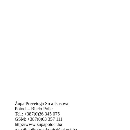
Biskupije Mostar-Duvno Trebinje-Mrkan
Hrvatska biskupska konferencija
Vatikan
Caritas Mostar
KTA: Katolička tiskovna agencija
IKA – Informativna katolička agencija
KT: Katolički tjednik
CNAK: Crkva na kamenu
GK: Glas koncila
MAK: Mali koncil
Župa Prevetoga Srca Isusova
Potoci – Bijelo Polje
Tel.: +387(0)36 345 075
GSM: +387(0)63 357 111
http://www.zupapotoci.ba
e-mail: rajko.markovic@tel.net.ba