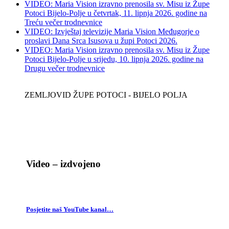
VIDEO: Maria Vision izravno prenosila sv. Misu iz Župe
Potoci Bijelo-Polje u četvrtak, 11. lipnja 2026. godine na
Treću večer trodnevnice
VIDEO: Izvještaj televizije Maria Vision Međugorje o
proslavi Dana Srca Isusova u župi Potoci 2026.
VIDEO: Maria Vision izravno prenosila sv. Misu iz Župe
Potoci Bijelo-Polje u srijedu, 10. lipnja 2026. godine na
Drugu večer trodnevnice
ZEMLJOVID ŽUPE POTOCI - BIJELO POLJA
Video – izdvojeno
Posjetite naš YouTube kanal…