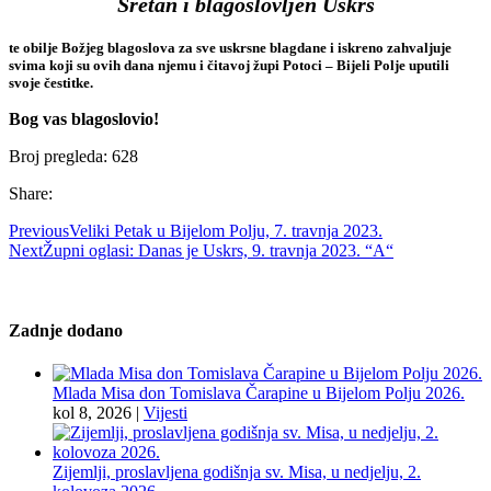
Sretan i blagoslovljen Uskrs
te obilje Božjeg blagoslova za sve uskrsne blagdane i iskreno zahvaljuje
svima koji su ovih dana njemu i čitavoj župi Potoci – Bijeli Polje uputili
svoje čestitke.
Bog vas blagoslovio!
Broj pregleda:
628
Share:
Previous
Veliki Petak u Bijelom Polju, 7. travnja 2023.
Next
Župni oglasi: Danas je Uskrs, 9. travnja 2023. “A“
Zadnje dodano
Mlada Misa don Tomislava Čarapine u Bijelom Polju 2026.
kol 8, 2026
|
Vijesti
Zijemlji, proslavljena godišnja sv. Misa, u nedjelju, 2.