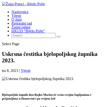
Naslovnica
Vijesti
O župi
Pastoralni rad
Župni oglasi
HKUD “Bijelo Polje”
Select Page
Uskrsna čestitka bjelopoljskog župnika
2023.
tra 8, 2023
|
Vijesti
Bjelopoljski župnik don Rajko Marković svim svojim župljanima i
prijateljima u Domovini i po svijetu želi