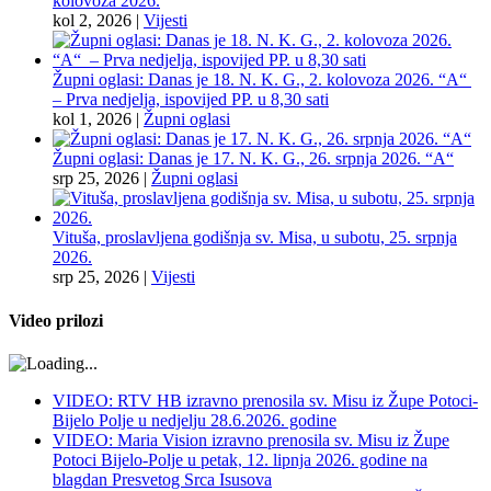
kolovoza 2026.
kol 2, 2026
|
Vijesti
Župni oglasi: Danas je 18. N. K. G., 2. kolovoza 2026. “A“
– Prva nedjelja, ispovijed PP. u 8,30 sati
kol 1, 2026
|
Župni oglasi
Župni oglasi: Danas je 17. N. K. G., 26. srpnja 2026. “A“
srp 25, 2026
|
Župni oglasi
Vituša, proslavljena godišnja sv. Misa, u subotu, 25. srpnja
2026.
srp 25, 2026
|
Vijesti
Video prilozi
VIDEO: RTV HB izravno prenosila sv. Misu iz Župe Potoci-
Bijelo Polje u nedjelju 28.6.2026. godine
VIDEO: Maria Vision izravno prenosila sv. Misu iz Župe
Potoci Bijelo-Polje u petak, 12. lipnja 2026. godine na
blagdan Presvetog Srca Isusova