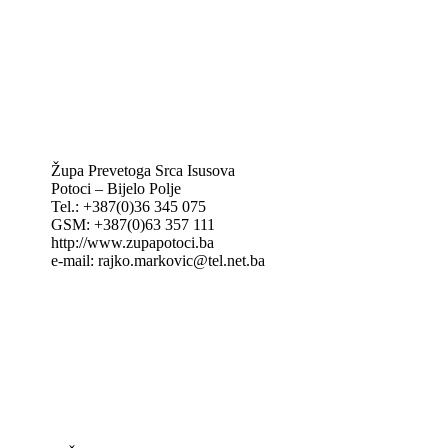
IKA – Informativna katolička agencija
KT: Katolički tjednik
CNAK: Crkva na kamenu
GK: Glas koncila
MAK: Mali koncil
Župa Prevetoga Srca Isusova
Potoci – Bijelo Polje
Tel.: +387(0)36 345 075
GSM: +387(0)63 357 111
http://www.zupapotoci.ba
e-mail: rajko.markovic@tel.net.ba