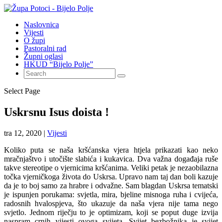
Naslovnica
Vijesti
O župi
Pastoralni rad
Župni oglasi
HKUD “Bijelo Polje”
Select Page
Uskrsnu Isus doista !
tra 12, 2020
|
Vijesti
Koliko puta se naša kršćanska vjera htjela prikazati kao neko
mračnjaštvo i utočište slabića i kukavica. Dva važna događaja ruše
takve stereotipe o vjernicima kršćanima. Veliki petak je nezaobilazna
točka vjerničkoga života do Uskrsa. Upravo nam taj dan boli kazuje
da je to boj samo za hrabre i odvažne. Sam blagdan Uskrsa tematski
je ispunjen porukama: svjetla, mira, bjeline misnoga ruha i cvijeća,
radosnih hvalospjeva, što ukazuje da naša vjera nije tama nego
svjetlo. Jednom riječju to je optimizam, koji se poput duge izvija
naspram crnih vijesti ovoga svijeta. Svijet bezbožnika je svijet