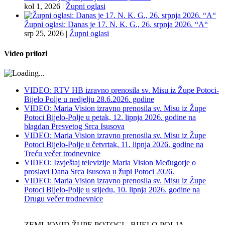
kol 1, 2026
|
Župni oglasi
Župni oglasi: Danas je 17. N. K. G., 26. srpnja 2026. “A“
srp 25, 2026
|
Župni oglasi
Video prilozi
VIDEO: RTV HB izravno prenosila sv. Misu iz Župe Potoci-
Bijelo Polje u nedjelju 28.6.2026. godine
VIDEO: Maria Vision izravno prenosila sv. Misu iz Župe
Potoci Bijelo-Polje u petak, 12. lipnja 2026. godine na
blagdan Presvetog Srca Isusova
VIDEO: Maria Vision izravno prenosila sv. Misu iz Župe
Potoci Bijelo-Polje u četvrtak, 11. lipnja 2026. godine na
Treću večer trodnevnice
VIDEO: Izvještaj televizije Maria Vision Međugorje o
proslavi Dana Srca Isusova u župi Potoci 2026.
VIDEO: Maria Vision izravno prenosila sv. Misu iz Župe
Potoci Bijelo-Polje u srijedu, 10. lipnja 2026. godine na
Drugu večer trodnevnice
ZEMLJOVID ŽUPE POTOCI - BIJELO POLJA