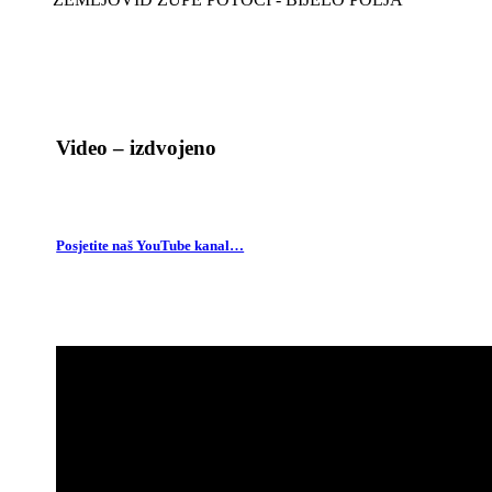
Video – izdvojeno
Posjetite naš YouTube kanal…