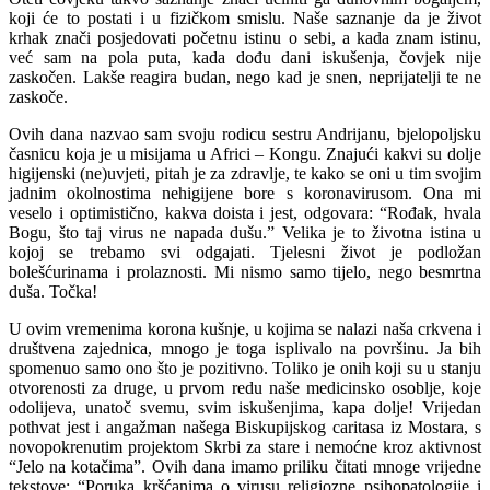
koji će to postati i u fizičkom smislu. Naše saznanje da je život
krhak znači posjedovati početnu istinu o sebi, a kada znam istinu,
već sam na pola puta, kada dođu dani iskušenja, čovjek nije
zaskočen. Lakše reagira budan, nego kad je snen, neprijatelji te ne
zaskoče.
Ovih dana nazvao sam svoju rodicu sestru Andrijanu, bjelopoljsku
časnicu koja je u misijama u Africi – Kongu. Znajući kakvi su dolje
higijenski (ne)uvjeti, pitah je za zdravlje, te kako se oni u tim svojim
jadnim okolnostima nehigijene bore s koronavirusom. Ona mi
veselo i optimistično, kakva doista i jest, odgovara: “Rođak, hvala
Bogu, što taj virus ne napada dušu.” Velika je to životna istina u
kojoj se trebamo svi odgajati. Tjelesni život je podložan
bolešćurinama i prolaznosti. Mi nismo samo tijelo, nego besmrtna
duša. Točka!
U ovim vremenima korona kušnje, u kojima se nalazi naša crkvena i
društvena zajednica, mnogo je toga isplivalo na površinu. Ja bih
spomenuo samo ono što je pozitivno. Toliko je onih koji su u stanju
otvorenosti za druge, u prvom redu naše medicinsko osoblje, koje
odolijeva, unatoč svemu, svim iskušenjima, kapa dolje! Vrijedan
pothvat jest i angažman našega Biskupijskog caritasa iz Mostara, s
novopokrenutim projektom Skrbi za stare i nemoćne kroz aktivnost
“Jelo na kotačima”. Ovih dana imamo priliku čitati mnoge vrijedne
tekstove: “Poruka kršćanima o virusu religiozne psihopatologije i