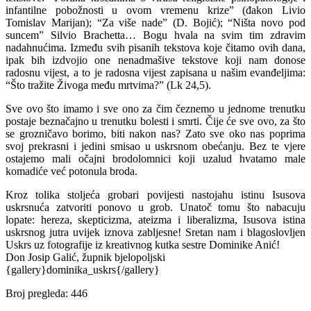
infantilne pobožnosti u ovom vremenu krize” (đakon Livio
Tomislav Marijan); “Za više nade” (D. Bojić); “Ništa novo pod
suncem” Silvio Brachetta… Bogu hvala na svim tim zdravim
nadahnućima. Između svih pisanih tekstova koje čitamo ovih dana,
ipak bih izdvojio one nenadmašive tekstove koji nam donose
radosnu vijest, a to je radosna vijest zapisana u našim evanđeljima:
“Što tražite Živoga među mrtvima?” (Lk 24,5).
Sve ovo što imamo i sve ono za čim čeznemo u jednome trenutku
postaje beznačajno u trenutku bolesti i smrti. Čije će sve ovo, za što
se grozničavo borimo, biti nakon nas? Zato sve oko nas poprima
svoj prekrasni i jedini smisao u uskrsnom obećanju. Bez te vjere
ostajemo mali očajni brodolomnici koji uzalud hvatamo male
komadiće već potonula broda.
Kroz tolika stoljeća grobari povijesti nastojahu istinu Isusova
uskrsnuća zatvoriti ponovo u grob. Unatoč tomu što nabacuju
lopate: hereza, skepticizma, ateizma i liberalizma, Isusova istina
uskrsnog jutra uvijek iznova zabljesne! Sretan nam i blagoslovljen
Uskrs uz fotografije iz kreativnog kutka sestre Dominike Anić!
Don Josip Galić, župnik bjelopoljski
{gallery}dominika_uskrs{/gallery}
Broj pregleda:
446