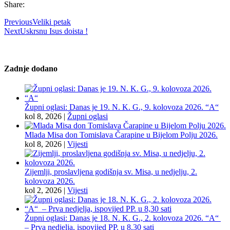
Share:
Previous
Veliki petak
Next
Uskrsnu Isus doista !
Zadnje dodano
Župni oglasi: Danas je 19. N. K. G., 9. kolovoza 2026. “A“
kol 8, 2026
|
Župni oglasi
Mlada Misa don Tomislava Čarapine u Bijelom Polju 2026.
kol 8, 2026
|
Vijesti
Zijemlji, proslavljena godišnja sv. Misa, u nedjelju, 2.
kolovoza 2026.
kol 2, 2026
|
Vijesti
Župni oglasi: Danas je 18. N. K. G., 2. kolovoza 2026. “A“
– Prva nedjelja, ispovijed PP. u 8,30 sati