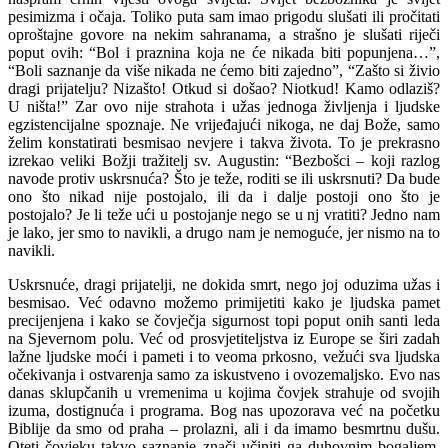
pesimizma i očaja. Toliko puta sam imao prigodu slušati ili pročitati
oproštajne govore na nekim sahranama, a strašno je slušati riječi
poput ovih: “Bol i praznina koja ne će nikada biti popunjena…”,
“Boli saznanje da više nikada ne ćemo biti zajedno”, “Zašto si živio
dragi prijatelju? Nizašto! Otkud si došao? Niotkud! Kamo odlaziš?
U ništa!” Zar ovo nije strahota i užas jednoga življenja i ljudske
egzistencijalne spoznaje. Ne vrijeđajući nikoga, ne daj Bože, samo
želim konstatirati besmisao nevjere i takva života. To je prekrasno
izrekao veliki Božji tražitelj sv. Augustin: “Bezbošci – koji razlog
navode protiv uskrsnuća? Što je teže, roditi se ili uskrsnuti? Da bude
ono što nikad nije postojalo, ili da i dalje postoji ono što je
postojalo? Je li teže ući u postojanje nego se u nj vratiti? Jedno nam
je lako, jer smo to navikli, a drugo nam je nemoguće, jer nismo na to
navikli.
Uskrsnuće, dragi prijatelji, ne dokida smrt, nego joj oduzima užas i
besmisao. Već odavno možemo primijetiti kako je ljudska pamet
precijenjena i kako se čovječja sigurnost topi poput onih santi leda
na Sjevernom polu. Već od prosvjetiteljstva iz Europe se širi zadah
lažne ljudske moći i pameti i to veoma prkosno, vežući sva ljudska
očekivanja i ostvarenja samo za iskustveno i ovozemaljsko. Evo nas
danas sklupčanih u vremenima u kojima čovjek strahuje od svojih
izuma, dostignuća i programa. Bog nas upozorava već na početku
Biblije da smo od praha – prolazni, ali i da imamo besmrtnu dušu.
Oteti čovjeku takvo saznanje znači učiniti ga duhovnim bogaljem,