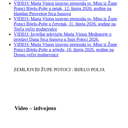
VIDEO: Maria Vision izravno prenosila sv. Misu iz Župe
Potoci Bijelo-Polje u petak, 12. lipnja 2026. godine na
blagdan Presvetog Srca Isusova
VIDEO: Maria Vision izravno prenosila sv. Misu iz Župe
Potoci Bijelo-Polje u četvrtak, 11. lipnja 2026. godine na
Treću večer trodnevnice
VIDEO: Izvještaj televizije Maria Vision Međugorje o
proslavi Dana Srca Isusova u župi Potoci 2026.
VIDEO: Maria Vision izravno prenosila sv. Misu iz Župe
Potoci Bijelo-Polje u srijedu, 10. lipnja 2026. godine na
Drugu večer trodnevnice
ZEMLJOVID ŽUPE POTOCI - BIJELO POLJA
Video – izdvojeno