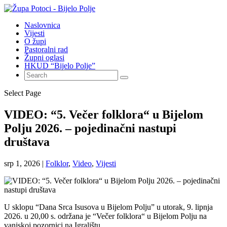
Naslovnica
Vijesti
O župi
Pastoralni rad
Župni oglasi
HKUD “Bijelo Polje”
Select Page
VIDEO: “5. Večer folklora“ u Bijelom
Polju 2026. – pojedinačni nastupi
društava
srp 1, 2026
|
Folklor
,
Video
,
Vijesti
U sklopu “Dana Srca Isusova u Bijelom Polju” u utorak, 9. lipnja
2026. u 20,00 s. održana je “Večer folklora“ u Bijelom Polju na
vanjskoj pozornici na Igralištu.