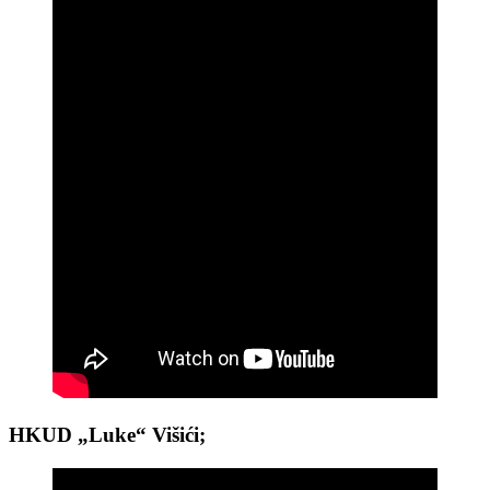
HKUD „Luke“ Višići;