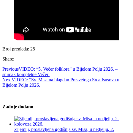
Broj pregleda:
25
Share:
Previous
VIDEO: “5. Večer folklora“ u Bijelom Polju 2026. –
snimak kompletne Večeri
Next
VIDEO: “Sv. Misa na blagdan Presvetoga Srca Isusova u
Bijelom Polju 2026.
Zadnje dodano
Zijemlji, proslavljena godišnja sv. Misa, u nedjelju, 2.