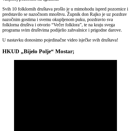
Svih 10 folklornih društava prošlo je u mimohodu ispred pozornice i
predstavilo se nazočnom mnoštvu. Župnik don Rajko je uz pozdrav
nazočnim gostima i svemu okupljenom puku, pozdravio sva
folklorna društva i otvorio “Večer folklora”, te na kraju svega
programa svim društvima podijelio zahvalnice i prigodne darove.
U nastavku donosimo pojedinačne video isječke svih društava!
HKUD „Bijelo Polje“ Mostar;