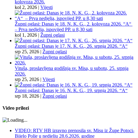
kolovoza 2026.
kol 2, 2026
|
Vijesti
Župni oglasi: Danas je 18. N. K. G., 2. kolovoza 2026. “A“
– Prva nedjelja, ispovijed PP. u 8,30 sati
kol 1, 2026
|
Župni oglasi
Župni oglasi: Danas je 17. N. K. G., 26. srpnja 2026. “A“
srp 25, 2026
|
Župni oglasi
Vituša, proslavljena godišnja sv. Misa, u subotu, 25. srpnja
2026.
srp 25, 2026
|
Vijesti
Župni oglasi: Danas je 16. N. K. G., 19. srpnja 2026. “A“
srp 18, 2026
|
Župni oglasi
Video prilozi
VIDEO: RTV HB izravno prenosila sv. Misu iz Župe Potoci-
Bijelo Polje u nedjelju 28.6.2026. godine