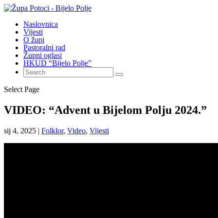
Naslovnica
Vijesti
O župi
Pastoralni rad
Župni oglasi
HKUD “Bijelo Polje”
Select Page
VIDEO: “Advent u Bijelom Polju 2024.”
sij 4, 2025
|
Folklor
,
Video
,
Vijesti