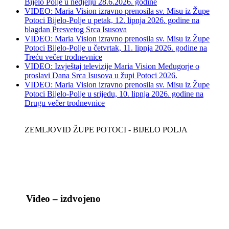
Bijelo Polje u nedjelju 28.6.2026. godine
VIDEO: Maria Vision izravno prenosila sv. Misu iz Župe
Potoci Bijelo-Polje u petak, 12. lipnja 2026. godine na
blagdan Presvetog Srca Isusova
VIDEO: Maria Vision izravno prenosila sv. Misu iz Župe
Potoci Bijelo-Polje u četvrtak, 11. lipnja 2026. godine na
Treću večer trodnevnice
VIDEO: Izvještaj televizije Maria Vision Međugorje o
proslavi Dana Srca Isusova u župi Potoci 2026.
VIDEO: Maria Vision izravno prenosila sv. Misu iz Župe
Potoci Bijelo-Polje u srijedu, 10. lipnja 2026. godine na
Drugu večer trodnevnice
ZEMLJOVID ŽUPE POTOCI - BIJELO POLJA
Video – izdvojeno