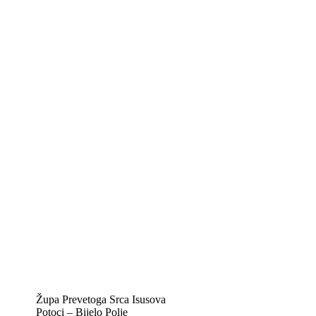
Kontakt info
Biskupije Mostar-Duvno Trebinje-Mrkan
Hrvatska biskupska konferencija
Vatikan
Caritas Mostar
KTA: Katolička tiskovna agencija
IKA – Informativna katolička agencija
KT: Katolički tjednik
CNAK: Crkva na kamenu
GK: Glas koncila
MAK: Mali koncil
Župa Prevetoga Srca Isusova
Potoci – Bijelo Polje