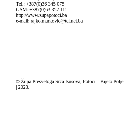
Tel.: +387(0)36 345 075
GSM: +387(0)63 357 111
http://www.zupapotoci.ba
e-mail: rajko.markovic@tel.net.ba
© Župa Presvetoga Srca Isusova, Potoci – Bijelo Polje
| 2023.