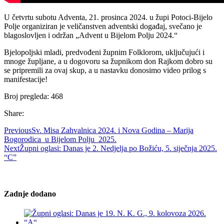
U četvrtu subotu Adventa, 21. prosinca 2024. u župi Potoci-Bijelo
Polje organiziran je veličanstven adventski događaj, svečano je
blagoslovljen i održan „Advent u Bijelom Polju 2024.“
Bjelopoljski mladi, predvođeni župnim Folklorom, uključujući i
mnoge župljane, a u dogovoru sa župnikom don Rajkom dobro su
se pripremili za ovaj skup, a u nastavku donosimo video prilog s
manifestacije!
Broj pregleda:
468
Share:
Previous
Sv. Misa Zahvalnica 2024. i Nova Godina – Marija
Bogorodica u Bijelom Polju 2025.
Next
Župni oglasi: Danas je 2. Nedjelja po Božiću, 5. siječnja 2025.
“C”
Zadnje dodano