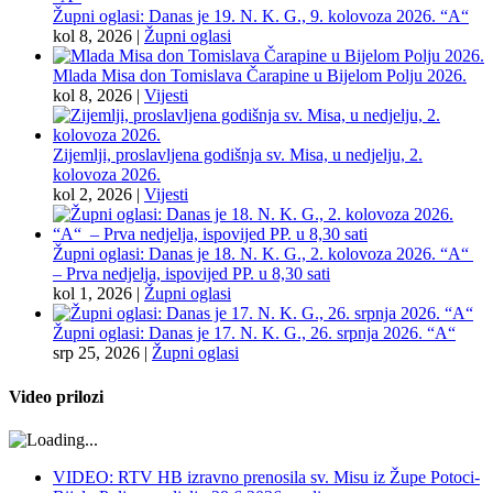
Župni oglasi: Danas je 19. N. K. G., 9. kolovoza 2026. “A“
kol 8, 2026
|
Župni oglasi
Mlada Misa don Tomislava Čarapine u Bijelom Polju 2026.
kol 8, 2026
|
Vijesti
Zijemlji, proslavljena godišnja sv. Misa, u nedjelju, 2.
kolovoza 2026.
kol 2, 2026
|
Vijesti
Župni oglasi: Danas je 18. N. K. G., 2. kolovoza 2026. “A“
– Prva nedjelja, ispovijed PP. u 8,30 sati
kol 1, 2026
|
Župni oglasi
Župni oglasi: Danas je 17. N. K. G., 26. srpnja 2026. “A“
srp 25, 2026
|
Župni oglasi
Video prilozi
VIDEO: RTV HB izravno prenosila sv. Misu iz Župe Potoci-