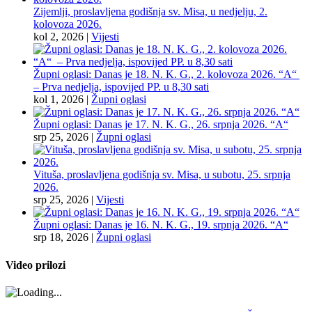
Zijemlji, proslavljena godišnja sv. Misa, u nedjelju, 2.
kolovoza 2026.
kol 2, 2026
|
Vijesti
Župni oglasi: Danas je 18. N. K. G., 2. kolovoza 2026. “A“
– Prva nedjelja, ispovijed PP. u 8,30 sati
kol 1, 2026
|
Župni oglasi
Župni oglasi: Danas je 17. N. K. G., 26. srpnja 2026. “A“
srp 25, 2026
|
Župni oglasi
Vituša, proslavljena godišnja sv. Misa, u subotu, 25. srpnja
2026.
srp 25, 2026
|
Vijesti
Župni oglasi: Danas je 16. N. K. G., 19. srpnja 2026. “A“
srp 18, 2026
|
Župni oglasi
Video prilozi