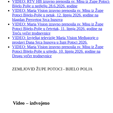
VIDEO: RTV HB izravno prenosila sv. Misu iz Župe Potoci-
Bijelo Polje u nedjelju 28.6.2026. godine
VIDEO: Maria Vision izravno prenosila sv. Misu iz Župe
Potoci Bijelo-Polje u petak, 12. lipnja 2026. godine na
blagdan Presvetog Srca Isusova
VIDEO: Maria Vision izravno prenosila sv. Misu iz Župe
Potoci Bijelo-Polje u četvrtak, 11. lipnja 2026. godine na
Treću večer trodnevnice
VIDEO: Izvještaj televizije Maria Vision Međugorje o
proslavi Dana Srca Isusova u župi Potoci 2026.
VIDEO: Maria Vision izravno prenosila sv. Misu iz Župe
Potoci Bijelo-Polje u srijedu, 10. lipnja 2026. godine na
Drugu večer trodnevnice
ZEMLJOVID ŽUPE POTOCI - BIJELO POLJA
Video – izdvojeno