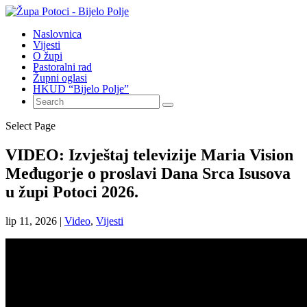
Naslovnica
Vijesti
O župi
Pastoralni rad
Župni oglasi
HKUD “Bijelo Polje”
Select Page
VIDEO: Izvještaj televizije Maria Vision
Međugorje o proslavi Dana Srca Isusova
u župi Potoci 2026.
lip 11, 2026
|
Video
,
Vijesti