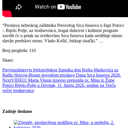
“Proslava nebeskog zaštitnika Presvetog Srca Isusova u župi Potoci
– Bijelo Polje, uz trodnevnicu, bogat duhovni i kulturni program
završit će u petak na svetkovinu Srca Isusova kada središnje misno
slavlje predslavi mons. Vlado Košić, biskup sisački.” …
Broj pregleda:
110
Share:
Previous
Intervju bjelopoljskog župnika don Rajka Markovića za
Radio Herceg-Bosne povodom proslave Dana Srca Isusova 2026.
Next
VIDEO: Maria Vision izravno prenosila sv. Misu iz Župe
Potoci Bijelo-Polje u četvrtak, 11. lipnja 2026. godine na Treću
večer trodnevnice
Zadnje dodano