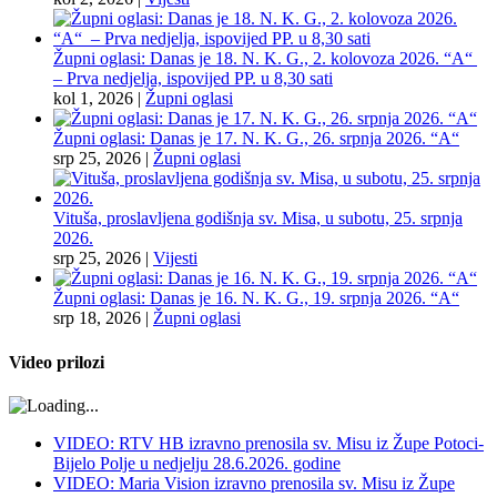
Župni oglasi: Danas je 18. N. K. G., 2. kolovoza 2026. “A“
– Prva nedjelja, ispovijed PP. u 8,30 sati
kol 1, 2026
|
Župni oglasi
Župni oglasi: Danas je 17. N. K. G., 26. srpnja 2026. “A“
srp 25, 2026
|
Župni oglasi
Vituša, proslavljena godišnja sv. Misa, u subotu, 25. srpnja
2026.
srp 25, 2026
|
Vijesti
Župni oglasi: Danas je 16. N. K. G., 19. srpnja 2026. “A“
srp 18, 2026
|
Župni oglasi
Video prilozi
VIDEO: RTV HB izravno prenosila sv. Misu iz Župe Potoci-
Bijelo Polje u nedjelju 28.6.2026. godine
VIDEO: Maria Vision izravno prenosila sv. Misu iz Župe