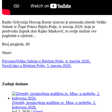
Radio-Televizija Herceg-Bosne izravno je prenosila obrede Velike
Subote iz Župe Potoci Bijelo-Polje, 4. travnja 2026. koje je
predvodio župnik don Rajko Marković, te ovdje možete sve
pogledati u cijelosti…
Broj pregleda:
49
Share:
Previous
Velika Subota u Bijelom Polju, 4. travnja 2026.
Next
Uskrs u Bijelom Polju, 5. travnja 2026.
Zadnje dodano
Zijemlji, proslavljena godišnja sv. Misa, u nedjelju, 2.
kolovoza 2026.
kol 2, 2026
|
Vijesti