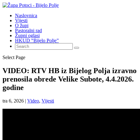
Naslovnica
Vijesti
O župi
Pastoralni rad
Župni oglasi
HKUD “Bijelo Polje”
Select Page
VIDEO: RTV HB iz Bijelog Polja izravno
prenosila obrede Velike Subote, 4.4.2026.
godine
tra 6, 2026
|
Video
,
Vijesti