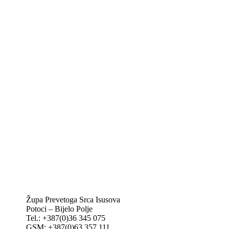
Biskupije Mostar-Duvno Trebinje-Mrkan
Hrvatska biskupska konferencija
Vatikan
Caritas Mostar
KTA: Katolička tiskovna agencija
IKA – Informativna katolička agencija
KT: Katolički tjednik
CNAK: Crkva na kamenu
GK: Glas koncila
MAK: Mali koncil
Župa Prevetoga Srca Isusova
Potoci – Bijelo Polje
Tel.: +387(0)36 345 075
GSM: +387(0)63 357 111