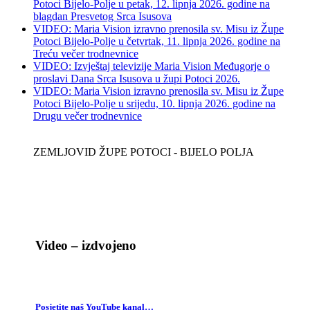
Potoci Bijelo-Polje u petak, 12. lipnja 2026. godine na
blagdan Presvetog Srca Isusova
VIDEO: Maria Vision izravno prenosila sv. Misu iz Župe
Potoci Bijelo-Polje u četvrtak, 11. lipnja 2026. godine na
Treću večer trodnevnice
VIDEO: Izvještaj televizije Maria Vision Međugorje o
proslavi Dana Srca Isusova u župi Potoci 2026.
VIDEO: Maria Vision izravno prenosila sv. Misu iz Župe
Potoci Bijelo-Polje u srijedu, 10. lipnja 2026. godine na
Drugu večer trodnevnice
ZEMLJOVID ŽUPE POTOCI - BIJELO POLJA
Video – izdvojeno
Posjetite naš YouTube kanal…