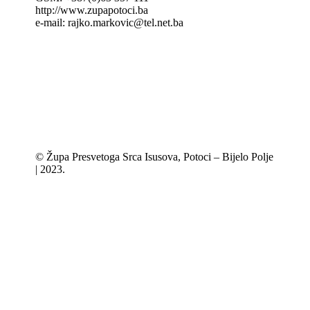
http://www.zupapotoci.ba
e-mail: rajko.markovic@tel.net.ba
© Župa Presvetoga Srca Isusova, Potoci – Bijelo Polje
| 2023.