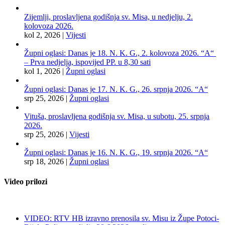
Zijemlji, proslavljena godišnja sv. Misa, u nedjelju, 2.
kolovoza 2026.
kol 2, 2026
|
Vijesti
Župni oglasi: Danas je 18. N. K. G., 2. kolovoza 2026. “A“
– Prva nedjelja, ispovijed PP. u 8,30 sati
kol 1, 2026
|
Župni oglasi
Župni oglasi: Danas je 17. N. K. G., 26. srpnja 2026. “A“
srp 25, 2026
|
Župni oglasi
Vituša, proslavljena godišnja sv. Misa, u subotu, 25. srpnja
2026.
srp 25, 2026
|
Vijesti
Župni oglasi: Danas je 16. N. K. G., 19. srpnja 2026. “A“
srp 18, 2026
|
Župni oglasi
Video prilozi
VIDEO: RTV HB izravno prenosila sv. Misu iz Župe Potoci-