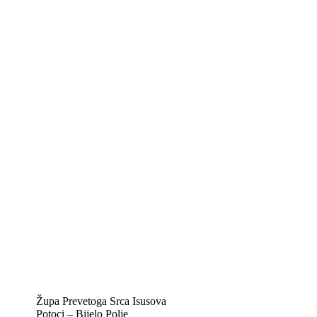
Kontakt info
Biskupije Mostar-Duvno Trebinje-Mrkan
Hrvatska biskupska konferencija
Vatikan
Caritas Mostar
KTA: Katolička tiskovna agencija
IKA – Informativna katolička agencija
KT: Katolički tjednik
CNAK: Crkva na kamenu
GK: Glas koncila
MAK: Mali koncil
Župa Prevetoga Srca Isusova
Potoci – Bijelo Polje