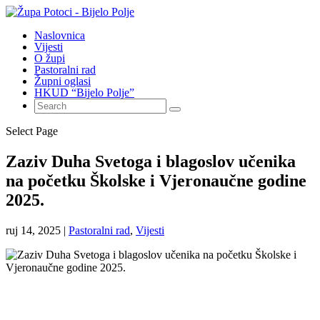
Naslovnica
Vijesti
O župi
Pastoralni rad
Župni oglasi
HKUD “Bijelo Polje”
Select Page
Zaziv Duha Svetoga i blagoslov učenika
na početku Školske i Vjeronaučne godine
2025.
ruj 14, 2025
|
Pastoralni rad
,
Vijesti