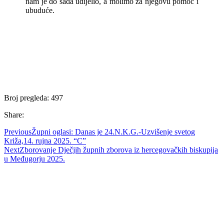
nam je do sada udijelio, a molimo za njegovu pomoć i
ubuduće.
Broj pregleda:
497
Share:
Previous
Župni oglasi: Danas je 24.N.K.G.-Uzvišenje svetog
Križa,14. rujna 2025. “C”
Next
Zborovanje Dječjih župnih zborova iz hercegovačkih biskupija
u Međugorju 2025.