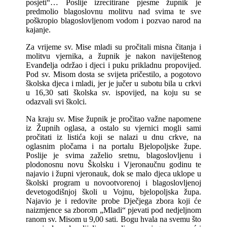
posjeti“… Poslije izrecitirane pjesme župnik je
predmolio blagoslovnu molitvu nad svima te sve
poškropio blagoslovljenom vodom i pozvao narod na
kajanje.
Za vrijeme sv. Mise mladi su pročitali misna čitanja i
molitvu vjernika, a župnik je nakon naviještenog
Evanđelja održao i djeci i puku prikladnu propovijed.
Pod sv. Misom dosta se svijeta pričestilo, a pogotovo
školska djeca i mladi, jer je jučer u subotu bila u crkvi
u 16,30 sati školska sv. ispovijed, na koju su se
odazvali svi školci.
Na kraju sv. Mise župnik je pročitao važne napomene
iz Župnih oglasa, a ostalo su vjernici mogli sami
pročitati iz listića koji se nalazi u dnu crkve, na
oglasnim pločama i na portalu Bjelopoljske župe.
Poslije je svima zaželio sretnu, blagoslovljenu i
plodonosnu novu Školsku i Vjeronaučnu godinu te
najavio i župni vjeronauk, dok se malo djeca uklope u
školski program u novootvorenoj i blagoslovljenoj
devetogodišnjoj školi u Vojnu, bjelopoljska župa.
Najavio je i redovite probe Dječjega zbora koji će
naizmjence sa zborom „Mladi“ pjevati pod nedjeljnom
ranom sv. Misom u 9,00 sati. Bogu hvala na svemu što