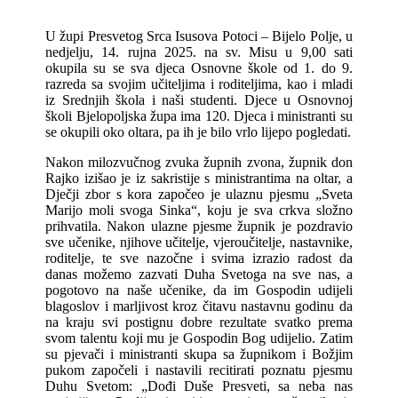
U župi Presvetog Srca Isusova Potoci – Bijelo Polje, u
nedjelju, 14. rujna 2025. na sv. Misu u 9,00 sati
okupila su se sva djeca Osnovne škole od 1. do 9.
razreda sa svojim učiteljima i roditeljima, kao i mladi
iz Srednjih škola i naši studenti. Djece u Osnovnoj
školi Bjelopoljska župa ima 120. Djeca i ministranti su
se okupili oko oltara, pa ih je bilo vrlo lijepo pogledati.
Nakon milozvučnog zvuka župnih zvona, župnik don
Rajko izišao je iz sakristije s ministrantima na oltar, a
Dječji zbor s kora započeo je ulaznu pjesmu „Sveta
Marijo moli svoga Sinka“, koju je sva crkva složno
prihvatila. Nakon ulazne pjesme župnik je pozdravio
sve učenike, njihove učitelje, vjeroučitelje, nastavnike,
roditelje, te sve nazočne i svima izrazio radost da
danas možemo zazvati Duha Svetoga na sve nas, a
pogotovo na naše učenike, da im Gospodin udijeli
blagoslov i marljivost kroz čitavu nastavnu godinu da
na kraju svi postignu dobre rezultate svatko prema
svom talentu koji mu je Gospodin Bog udijelio. Zatim
su pjevači i ministranti skupa sa župnikom i Božjim
pukom započeli i nastavili recitirati poznatu pjesmu
Duhu Svetom: „Dođi Duše Presveti, sa neba nas