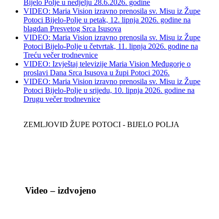
Bijelo Polje u nedjelju 28.6.2026. godine
VIDEO: Maria Vision izravno prenosila sv. Misu iz Župe
Potoci Bijelo-Polje u petak, 12. lipnja 2026. godine na
blagdan Presvetog Srca Isusova
VIDEO: Maria Vision izravno prenosila sv. Misu iz Župe
Potoci Bijelo-Polje u četvrtak, 11. lipnja 2026. godine na
Treću večer trodnevnice
VIDEO: Izvještaj televizije Maria Vision Međugorje o
proslavi Dana Srca Isusova u župi Potoci 2026.
VIDEO: Maria Vision izravno prenosila sv. Misu iz Župe
Potoci Bijelo-Polje u srijedu, 10. lipnja 2026. godine na
Drugu večer trodnevnice
ZEMLJOVID ŽUPE POTOCI - BIJELO POLJA
Video – izdvojeno