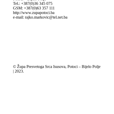
Tel.: +387(0)36 345 075
GSM: +387(0)63 357 111
http://www.zupapotoci.ba
e-mail: rajko.markovic@tel.net.ba
© Župa Presvetoga Srca Isusova, Potoci – Bijelo Polje
| 2023.