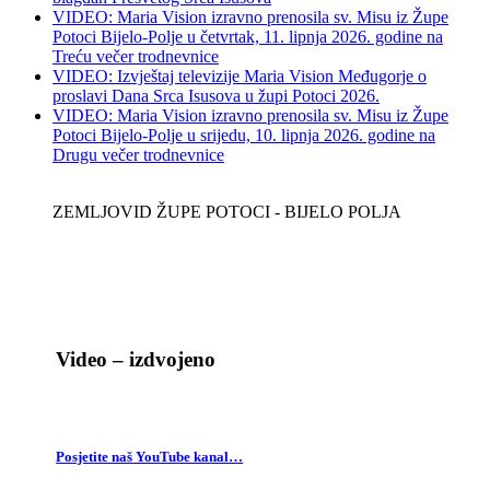
VIDEO: Maria Vision izravno prenosila sv. Misu iz Župe
Potoci Bijelo-Polje u četvrtak, 11. lipnja 2026. godine na
Treću večer trodnevnice
VIDEO: Izvještaj televizije Maria Vision Međugorje o
proslavi Dana Srca Isusova u župi Potoci 2026.
VIDEO: Maria Vision izravno prenosila sv. Misu iz Župe
Potoci Bijelo-Polje u srijedu, 10. lipnja 2026. godine na
Drugu večer trodnevnice
ZEMLJOVID ŽUPE POTOCI - BIJELO POLJA
Video – izdvojeno
Posjetite naš YouTube kanal…