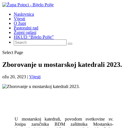
Naslovnica
Vijesti
O župi
Pastoralni rad
Župni oglasi
HKUD “Bijelo Polje”
Select Page
Zborovanje u mostarskoj katedrali 2023.
ožu 20, 2023
|
Vijesti
U mostarskoj katedrali, povodom svetkovine sv.
Josipa zaručnika BDM zaštitnika Mostarsko-