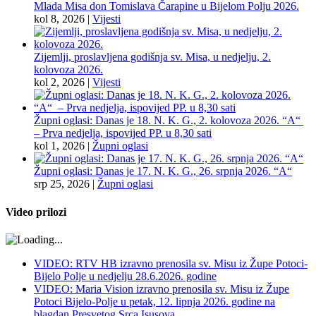
Mlada Misa don Tomislava Čarapine u Bijelom Polju 2026.
kol 8, 2026
|
Vijesti
Zijemlji, proslavljena godišnja sv. Misa, u nedjelju, 2.
kolovoza 2026.
kol 2, 2026
|
Vijesti
Župni oglasi: Danas je 18. N. K. G., 2. kolovoza 2026. “A“
– Prva nedjelja, ispovijed PP. u 8,30 sati
kol 1, 2026
|
Župni oglasi
Župni oglasi: Danas je 17. N. K. G., 26. srpnja 2026. “A“
srp 25, 2026
|
Župni oglasi
Video prilozi
VIDEO: RTV HB izravno prenosila sv. Misu iz Župe Potoci-
Bijelo Polje u nedjelju 28.6.2026. godine
VIDEO: Maria Vision izravno prenosila sv. Misu iz Župe
Potoci Bijelo-Polje u petak, 12. lipnja 2026. godine na
blagdan Presvetog Srca Isusova