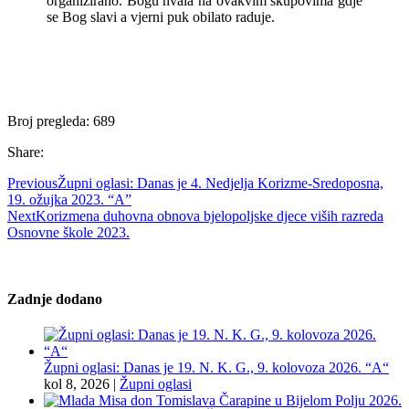
organizirano. Bogu hvala na ovakvim skupovima gdje
se Bog slavi a vjerni puk obilato raduje.
Broj pregleda:
689
Share:
Previous
Župni oglasi: Danas je 4. Nedjelja Korizme-Sredoposna,
19. ožujka 2023. “A”
Next
Korizmena duhovna obnova bjelopoljske djece viših razreda
Osnovne škole 2023.
Zadnje dodano
Župni oglasi: Danas je 19. N. K. G., 9. kolovoza 2026. “A“
kol 8, 2026
|
Župni oglasi