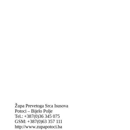
Biskupije Mostar-Duvno Trebinje-Mrkan
Hrvatska biskupska konferencija
Vatikan
Caritas Mostar
KTA: Katolička tiskovna agencija
IKA – Informativna katolička agencija
KT: Katolički tjednik
CNAK: Crkva na kamenu
GK: Glas koncila
MAK: Mali koncil
Župa Prevetoga Srca Isusova
Potoci – Bijelo Polje
Tel.: +387(0)36 345 075
GSM: +387(0)63 357 111
http://www.zupapotoci.ba