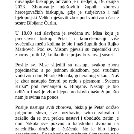
duvanjske biskupije, održano je u nedjelju, 19. ožujka
2023. Zborovanje mješovitih župnih zborova
hercegovačkih biskupija, gdje je sudjelovao i naš
bjelopoljski Veliki mješoviti zbor pod vodstvom časne
sestre Bibijane Ćurlin.
U 18,00 sati slavljena je svečana sv. Misa koju je
predslavio biskup Petar u koncelebraciji više
svećenika među kojima je bio i naš župnik don Rajko
Marković. Pod sv. Misom pjevali su zajednički svi
zborovi, njih 12, koliko ih se prijavilo za ovaj susret.
Poslije sv. Mise slijedili su nastupi svakog zbora
pojedinačno s po jednom skladbom, pod stručnim
vodstvom don Nikole Menala, generalnog vikara. Naš
je zbor nastupio četvrti po redu s pjesmom „Svetom
Križu“ pod ravnanjem s. Bibijane. Nastup je bio
odličan i naš je zbor lijepo predstavio našu župu, što
nam je svima na ponos.
Poslije nastupa svih zborova, biskup je Petar održao
prigodno slovo, sve pozdravio, svima zahvalio i
zaželio da se ova praksa nastavi i ubuduće, zatim je
don Nikola sve pozvao u katedralnu dvoranu na
zajedničko druženje i čašćenje, što je bilo lijepo