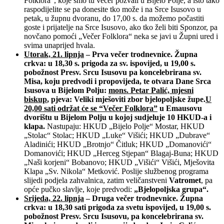
Folklora“, koje smo tu večer pozvali u Bijelo Polje, a isto tako
raspodijelite se pa donesite tko može i na Srce Isusovo u
petak, u župnu dvoranu, do 17,00 s. da možemo počastiti
goste i prijatelje na Srce Isusovo, ako tko želi biti Sponzor, pa
novčano pomoći „Večer Folklora“ neka se javi u Župni ured i
svima unaprijed hvala.
Utorak, 21. lipnja
– Prva večer trodnevnice. Župna
crkva: u 18,30 s. prigoda za sv. ispovijed, u 19,00 s.
pobožnost Presv. Srcu Isusovu pa koncelebrirana sv.
Misa, koju predvodi i propovijeda, te otvara Dane Srca
Isusova u Bijelom Polju:
mons. Petar Palić, mjesni
biskup
, pjeva: Veliki mješoviti zbor bjelopoljske župe.
U
20,00 sati održat će se “Večer Folklora”
u Emausovu
dvorištu u Bijelom Polju u kojoj sudjeluje 10 HKUD-a i
klapa.
Nastupaju: HKUD „Bijelo Polje“ Mostar, HKUD
„Stolac“ Stolac; HKUD „Luke“ Višići; HKUD „Dubrave“
Aladinići; HKUD „Brotnjo“ Čitluk; HKUD „Domanovići“
Domanovići; HKUD „Herceg Stjepan“ Blagaj-Buna; HKUD
„Naši korjeni“ Bobanovo; HKUD „Višići“ Višići, Mješovita
Klapa „Sv. Nikola“ Metković. Poslije službenog programa
slijedi podjela zahvalnica, zatim veličanstveni
Vatromet
, pa
opće pučko slavlje, koje predvodi:
„Bjelopoljska grupa“.
Srijeda, 22. lipnja
– Druga večer trodnevnice. Župna
crkva: u 18,30 sati prigoda za svetu ispovijed, u 19,00 s.
pobožnost Presv. Srcu Isusovu, pa koncelebrirana sv.