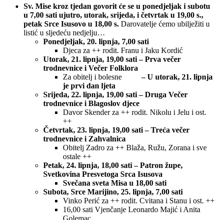
Sv. Mise kroz tjedan govorit će se u ponedjeljak i subotu
u 7,00 sati ujutro, utorak, srijeda, i četvrtak u 19,00 s.,
petak Srce Isusovo u 18,00 s.
Darovatelje ćemo ubilježiti u
listić u sljedeću nedjelju…
Ponedjeljak, 20. lipnja, 7,00 sati
Djeca za ++ rodit. Franu i Jaku Kordić
Utorak, 21. lipnja, 19,00 sati – Prva večer
trodnevnice i Večer Folklora
Za obitelj i bolesne
– U utorak, 21. lipnja
je prvi dan ljeta
Srijeda, 22. lipnja, 19,00 sati – Druga Večer
trodnevnice i Blagoslov djece
Davor Skender za ++ rodit. Nikolu i Jelu i ost.
++
Četvrtak, 23. lipnja, 19,00 sati – Treća večer
trodnevnice i Zahvalnica
Obitelj Zadro za ++ Blaža, Ružu, Zorana i sve
ostale ++
Petak, 24. lipnja, 18,00 sati – Patron župe,
Svetkovina Presvetoga Srca Isusova
Svečana sveta Misa u 18,00 sati
Subota, Srce Marijino, 25. lipnja, 7,00 sati
Vinko Perić za ++ rodit. Cvitana i Stanu i ost. ++
16,00 sati Vjenčanje Leonardo Majić i Anita
Golemac