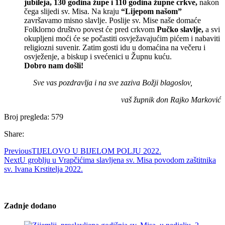
jubileja, 130 godina župe i 110 godina župne crkve,
nakon
čega slijedi sv. Misa. Na kraju
“Lijepom našom”
završavamo misno slavlje. Poslije sv. Mise naše domaće
Folklorno društvo povest će pred crkvom
Pučko slavlje,
a svi
okupljeni moći će se počastiti osvježavajućim pićem i nabaviti
religiozni suvenir. Zatim gosti idu u domaćina na večeru i
osvježenje, a biskup i svećenici u Župnu kuću.
Dobro nam došli!
Sve vas pozdravlja i na sve zaziva Božji blagoslov,
vaš župnik don Rajko Marković
Broj pregleda:
579
Share:
Previous
TIJELOVO U BIJELOM POLJU 2022.
Next
U groblju u Vrapčićima slavljena sv. Misa povodom zaštitnika
sv. Ivana Krstitelja 2022.
Zadnje dodano