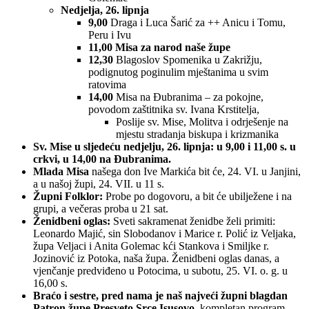
Nedjelja, 26. lipnja
9,00
Draga i Luca Šarić za ++ Anicu i Tomu,
Peru i Ivu
11,00 Misa za narod naše župe
12,30
Blagoslov Spomenika u Zakrižju,
podignutog poginulim mještanima u svim
ratovima
14,00
Misa na Đubranima – za pokojne,
povodom zaštitnika sv. Ivana Krstitelja,
Poslije sv. Mise, Molitva i odrješenje na
mjestu stradanja biskupa i krizmanika
Sv. Mise u sljedeću nedjelju, 26. lipnja: u 9,00 i 11,00 s. u
crkvi, u 14,00 na Đubranima.
Mlada Misa
našega don Ive Markića bit će, 24. VI. u Janjini,
a u našoj župi, 24. VII. u 11 s.
Župni Folklor:
Probe po dogovoru, a bit će ubilježene i na
grupi, a večeras proba u 21 sat.
Ženidbeni oglas:
Sveti sakramenat ženidbe želi primiti:
Leonardo Majić, sin Slobodanov i Marice r. Polić iz Veljaka,
župa Veljaci i Anita Golemac kći Stankova i Smiljke r.
Jozinović iz Potoka, naša župa. Ženidbeni oglas danas, a
vjenčanje predviđeno u Potocima, u subotu, 25. VI. o. g. u
16,00 s.
Braćo i sestre, pred nama je naš najveći župni blagdan
Patron župe Presveto Srce Isusovo,
kompletan program