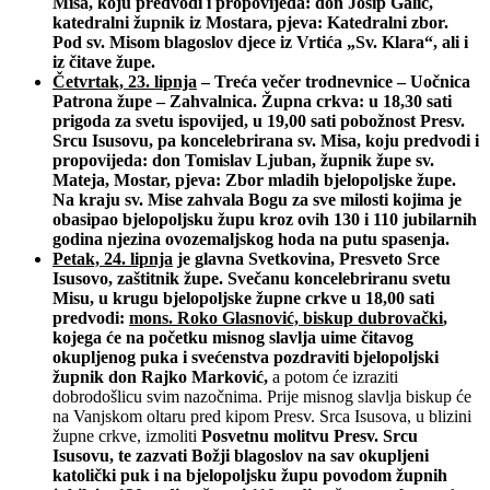
Misa, koju predvodi i propovijeda: don Josip Galić,
katedralni župnik iz Mostara, pjeva: Katedralni zbor.
Pod sv. Misom blagoslov djece iz Vrtića „Sv. Klara“, ali i
iz čitave župe.
Četvrtak, 23. lipnja
– Treća večer trodnevnice – Uočnica
Patrona župe – Zahvalnica. Župna crkva: u 18,30 sati
prigoda za svetu ispovijed, u 19,00 sati pobožnost Presv.
Srcu Isusovu, pa koncelebrirana sv. Misa, koju predvodi i
propovijeda: don Tomislav Ljuban, župnik župe sv.
Mateja, Mostar, pjeva: Zbor mladih bjelopoljske župe.
Na kraju sv. Mise zahvala Bogu za sve milosti kojima je
obasipao bjelopoljsku župu kroz ovih 130 i 110 jubilarnih
godina njezina ovozemaljskog hoda na putu spasenja.
Petak, 24. lipnja
je glavna Svetkovina, Presveto Srce
Isusovo, zaštitnik župe. Svečanu koncelebriranu svetu
Misu, u krugu bjelopoljske župne crkve u 18,00 sati
predvodi:
mons. Roko Glasnović, biskup dubrovački
,
kojega će na početku misnog slavlja uime čitavog
okupljenog puka i svećenstva pozdraviti bjelopoljski
župnik don Rajko Marković,
a potom će izraziti
dobrodošlicu svim nazočnima. Prije misnog slavlja biskup će
na Vanjskom oltaru pred kipom Presv. Srca Isusova, u blizini
župne crkve, izmoliti
Posvetnu molitvu Presv. Srcu
Isusovu, te zazvati Božji blagoslov na sav okupljeni
katolički puk i na bjelopoljsku župu povodom župnih