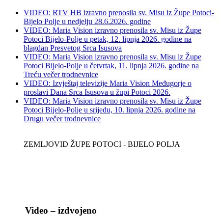
VIDEO: RTV HB izravno prenosila sv. Misu iz Župe Potoci-
Bijelo Polje u nedjelju 28.6.2026. godine
VIDEO: Maria Vision izravno prenosila sv. Misu iz Župe
Potoci Bijelo-Polje u petak, 12. lipnja 2026. godine na
blagdan Presvetog Srca Isusova
VIDEO: Maria Vision izravno prenosila sv. Misu iz Župe
Potoci Bijelo-Polje u četvrtak, 11. lipnja 2026. godine na
Treću večer trodnevnice
VIDEO: Izvještaj televizije Maria Vision Međugorje o
proslavi Dana Srca Isusova u župi Potoci 2026.
VIDEO: Maria Vision izravno prenosila sv. Misu iz Župe
Potoci Bijelo-Polje u srijedu, 10. lipnja 2026. godine na
Drugu večer trodnevnice
ZEMLJOVID ŽUPE POTOCI - BIJELO POLJA
Video – izdvojeno