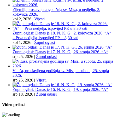
Zijemlji, proslavljena godišnja sv. Misa, u nedjelju, 2.
kolovoza 2026.
kol 2, 2026
|
Vijesti
Župni oglasi: Danas je 18. N. K. G., 2. kolovoza 2026. “A“
– Prva nedjelja, ispovijed PP. u 8,30 sati
kol 1, 2026
|
Župni oglasi
Župni oglasi: Danas je 17. N. K. G., 26. srpnja 2026. “A“
srp 25, 2026
|
Župni oglasi
Vituša, proslavljena godišnja sv. Misa, u subotu, 25. srpnja
2026.
srp 25, 2026
|
Vijesti
Župni oglasi: Danas je 16. N. K. G., 19. srpnja 2026. “A“
srp 18, 2026
|
Župni oglasi
Video prilozi