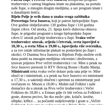
trodnevnice i samog blagdana imate na plakatima, na portalu
naše župe, u mnogim drugim medijima, a sav program imate i
u današnjem listiću.
Bijelo Polje je ovih dana u znaku svoga zaštitnika
Presvetoga Srca Isusova,
koji je patron bjelopoljske župe.
Ove godine obilježavamo 130 godina župe i 110 godina
župne crkve. Od utorka, 21. lipnja kreće duhovna obnova
župe, te prigodni programi u krugu bjelopoljske župne
crkve.U utorak počinje trodnevnica u župi.
Svaku večer
trodnevnice: utorak, srijeda i četvrtak, sveta ispovijed u
18,30 s., a sveta Misa u 19,00 s., ispovijeda više svećenika,
a za sve ostale informacije plakati su postavljeni po župi i
okolici. O Danima Srca Isusova u Bijelom Polju možete ovih
dana pratiti na mnogim medijima crkvenim i društvenim, a
izravan prijenos Prve večeri trodnevnice i sv. Mise u petak na
Srce Isusovo prenosit će RTV Herceg Bosne i Radio Marija.
Ministranti
neka svaku večer dolaze pola sata prije sv. Mise
obući se i ministrirati, a u petak na Srce Isusovo svi ministranti
u 17,30 s., u sakristiji obučeni i spremni za ministriranje pod
svečanom sv. Misom u 18,00 s. Molim naš Folklor i naše
domaćice da u utorak na Prvu večer trodnevnice i Večer
Folklora do 18,00 s. u Emaus gdje će biti večera za Folklore i
goste, donesu pecivo, što tko može: pite, kolače, krofne,
uštipke, kiflice… za počastiti sudjelovatelje i goste u „Večeri