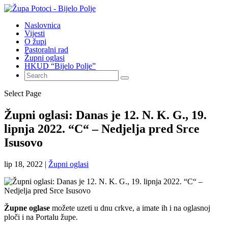
Naslovnica
Vijesti
O župi
Pastoralni rad
Župni oglasi
HKUD “Bijelo Polje”
Select Page
Župni oglasi: Danas je 12. N. K. G., 19.
lipnja 2022. “C“ – Nedjelja pred Srce
Isusovo
lip 18, 2022
|
Župni oglasi
Župne oglase
možete uzeti u dnu crkve, a imate ih i na oglasnoj
ploči i na Portalu župe.