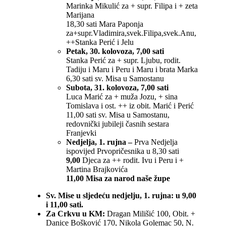
Marinka Mikulić za + supr. Filipa i + zeta
Marijana
18,30 sati Mara Paponja
za+supr.Vladimira,svek.Filipa,svek.Anu,
++Stanka Perić i Jelu
Petak, 30. kolovoza, 7,00 sati
Stanka Perić za + supr. Ljubu, rodit.
Tadiju i Maru i Peru i Maru i brata Marka
6,30 sati sv. Misa u Samostanu
Subota, 31. kolovoza, 7,00 sati
Luca Marić za + muža Jozu, + sina
Tomislava i ost. ++ iz obit. Marić i Perić
11,00 sati sv. Misa u Samostanu,
redovnički jubileji časnih sestara
Franjevki
Nedjelja, 1. rujna –
Prva Nedjelja
ispovijed Prvopričesnika u 8,30 sati
9,00
Djeca za ++ rodit. Ivu i Peru i +
Martina Brajkovića
11,00 Misa za narod naše župe
Sv. Mise u sljedeću nedjelju, 1. rujna: u 9,00
i 11,00 sati.
Za Crkvu u KM:
Dragan Milišić 100, Obit. +
Danice Bošković 170, Nikola Golemac 50, N.