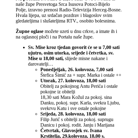
naše župe Presvetoga Srca Isusova Potoci-Bijelo
Polje, izravno prenosi Radio-Televizija Herceg-Bosne.
Hvala lijepa, uz srdačan pozdrav i blagoslov svim
gledateljima i slušateljima RTV., osobito bolesnima.
Župne oglase
možete uzeti u dnu crkve, a imate ih i
na oglasnoj ploči i na Portalu naše župe.
Sv. Mise kroz tjedan govorit će se u 7,00 sati
ujutro, osim utorka, srijede i četvrtka, sv.
Mise u 18,00 sati,
slijede misne nakane i
darovatelji…
Ponedjeljak, 26. kolovoza, 7,00 sati
Štefica Šimić za + supr. Marka i ostale ++
Utorak, 27. kolovoza, 18,00 sati
Obitelj za pokojnog Antu Perića i ostale
pokojne iz obitelji
18,30 sati Mara Kožul za pokoj. sina
Danku, pokoj. supr. Karla, svekra Ljubu,
svekrvu Katu i sve ostale pokojne
Srijeda, 28. kolovoza, 18,00 sati
Filip Jurić s obitelji za pokoj. suprugu
Danicu i pokoj. rodit. Janju i Marijana
Četvrtak, Glavosjek sv. Ivana
Krstitelja, 29.kolovoza, 18,00 s.