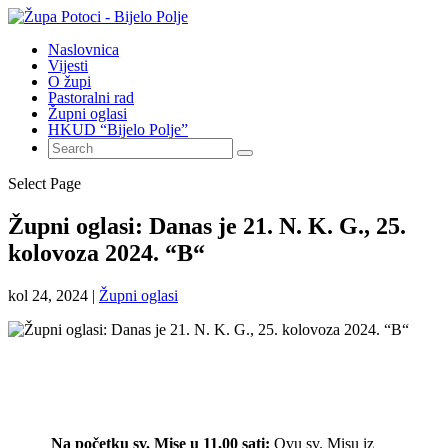
Naslovnica
Vijesti
O župi
Pastoralni rad
Župni oglasi
HKUD “Bijelo Polje”
Select Page
Župni oglasi: Danas je 21. N. K. G., 25.
kolovoza 2024. “B“
kol 24, 2024
|
Župni oglasi
Na početku sv. Mise u 11,00 sati:
Ovu sv. Misu iz