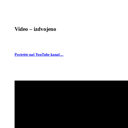
Video – izdvojeno
Posjetite naš YouTube kanal…