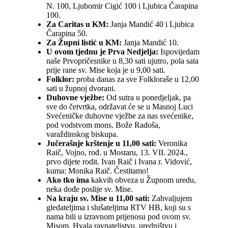
N. 100, Ljubomir Cigić 100 i Ljubica Čarapina
100.
Za Caritas u KM:
Janja Mandić 40 i Ljubica
Čarapina 50.
Za Župni listić u KM:
Janja Mandić 10.
U ovom tjednu je Prva Nedjelja:
Ispovijedam
naše Prvopričesnike u 8,30 sati ujutro, pola sata
prije rane sv. Mise koja je u 9,00 sati.
Folklor:
proba danas za sve Folkloraše u 12,00
sati u župnoj dvorani.
Duhovne vježbe:
Od sutra u ponedjeljak, pa
sve do četvrtka, održavat će se u Masnoj Luci
Svećeničke duhovne vježbe za nas svećenike,
pod vodstvom mons. Bože Radoša,
varaždinskog biskupa.
Jučerašnje krštenje u 11,00 sati:
Veronika
Raič, Vojno, rođ. u Mostaru, 13. VII. 2024.,
prvo dijete rodit. Ivan Raič i Ivana r. Vidović,
kuma: Monika Raič. Čestitamo!
Ako tko ima
kakvih obveza u Župnom uredu,
neka dođe poslije sv. Mise.
Na kraju sv. Mise u 11,00 sati:
Zahvaljujem
gledateljima i slušateljima RTV HB, koji su s
nama bili u izravnom prijenosu pod ovom sv.
Misom. Hvala ravnateljstvu, uredništvu i