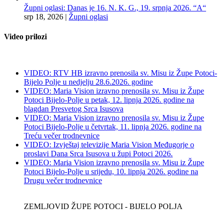
Župni oglasi: Danas je 16. N. K. G., 19. srpnja 2026. “A“
srp 18, 2026
|
Župni oglasi
Video prilozi
VIDEO: RTV HB izravno prenosila sv. Misu iz Župe Potoci-
Bijelo Polje u nedjelju 28.6.2026. godine
VIDEO: Maria Vision izravno prenosila sv. Misu iz Župe
Potoci Bijelo-Polje u petak, 12. lipnja 2026. godine na
blagdan Presvetog Srca Isusova
VIDEO: Maria Vision izravno prenosila sv. Misu iz Župe
Potoci Bijelo-Polje u četvrtak, 11. lipnja 2026. godine na
Treću večer trodnevnice
VIDEO: Izvještaj televizije Maria Vision Međugorje o
proslavi Dana Srca Isusova u župi Potoci 2026.
VIDEO: Maria Vision izravno prenosila sv. Misu iz Župe
Potoci Bijelo-Polje u srijedu, 10. lipnja 2026. godine na
Drugu večer trodnevnice
ZEMLJOVID ŽUPE POTOCI - BIJELO POLJA