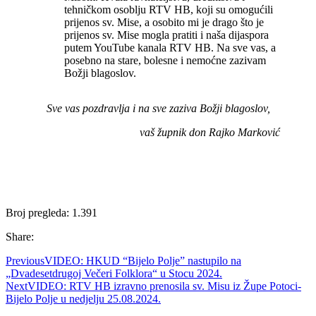
tehničkom osoblju RTV HB, koji su omogućili
prijenos sv. Mise, a osobito mi je drago što je
prijenos sv. Mise mogla pratiti i naša dijaspora
putem YouTube kanala RTV HB. Na sve vas, a
posebno na stare, bolesne i nemoćne zazivam
Božji blagoslov.
Sve vas pozdravlja i na sve zaziva Božji blagoslov,
vaš župnik don Rajko Marković
Broj pregleda:
1.391
Share:
Previous
VIDEO: HKUD “Bijelo Polje” nastupilo na
„Dvadesetdrugoj Večeri Folklora“ u Stocu 2024.
Next
VIDEO: RTV HB izravno prenosila sv. Misu iz Župe Potoci-
Bijelo Polje u nedjelju 25.08.2024.