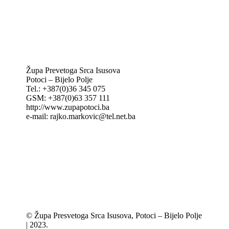
IKA – Informativna katolička agencija
KT: Katolički tjednik
CNAK: Crkva na kamenu
GK: Glas koncila
MAK: Mali koncil
Župa Prevetoga Srca Isusova
Potoci – Bijelo Polje
Tel.: +387(0)36 345 075
GSM: +387(0)63 357 111
http://www.zupapotoci.ba
e-mail: rajko.markovic@tel.net.ba
© Župa Presvetoga Srca Isusova, Potoci – Bijelo Polje
| 2023.