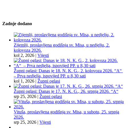
Zadnje dodano
Zijemlji, proslavljena godišnja sv. Misa, u nedjelju, 2.
kolovoza 2026.
kol 2, 2026
|
Vijesti
Župni oglasi: Danas je 18. N. K. G., 2. kolovoza 2026. “A“
– Prva nedjelja, ispovijed PP. u 8,30 sati
kol 1, 2026
|
Župni oglasi
Župni oglasi: Danas je 17. N. K. G., 26. srpnja 2026. “A“
srp 25, 2026
|
Župni oglasi
Vituša, proslavljena godišnja sv. Misa, u subotu, 25. srpnja
2026.
srp 25, 2026
|
Vijesti