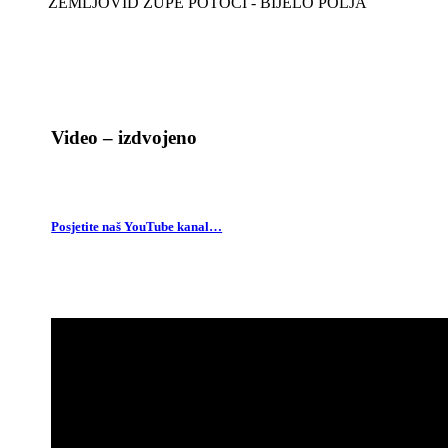
ZEMLJOVID ŽUPE POTOCI - BIJELO POLJA
Video – izdvojeno
Posjetite naš YouTube kanal…