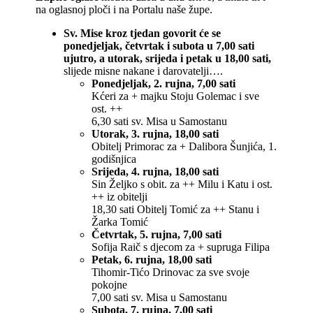
na oglasnoj ploči i na Portalu naše župe.
Sv. Mise kroz tjedan govorit će se
ponedjeljak, četvrtak i subota u 7,00 sati
ujutro, a utorak, srijeda i petak u 18,00 sati,
slijede misne nakane i darovatelji….
Ponedjeljak, 2. rujna, 7,00 sati
Kćeri za + majku Stoju Golemac i sve
ost. ++
6,30 sati sv. Misa u Samostanu
Utorak, 3. rujna, 18,00 sati
Obitelj Primorac za + Dalibora Šunjića, 1.
godišnjica
Srijeda, 4. rujna, 18,00 sati
Sin Željko s obit. za ++ Milu i Katu i ost.
++ iz obitelji
18,30 sati Obitelj Tomić za ++ Stanu i
Žarka Tomić
Četvrtak, 5. rujna, 7,00 sati
Sofija Raič s djecom za + supruga Filipa
Petak, 6. rujna, 18,00 sati
Tihomir-Tićo Drinovac za sve svoje
pokojne
7,00 sati sv. Misa u Samostanu
Subota, 7. rujna, 7,00 sati