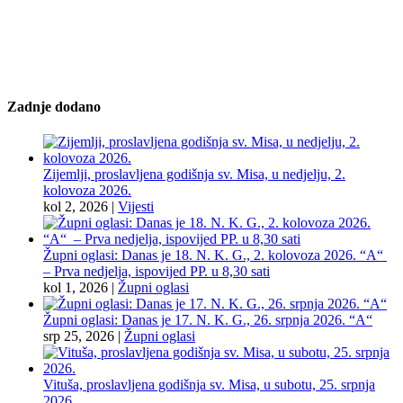
Zadnje dodano
Zijemlji, proslavljena godišnja sv. Misa, u nedjelju, 2.
kolovoza 2026.
kol 2, 2026
|
Vijesti
Župni oglasi: Danas je 18. N. K. G., 2. kolovoza 2026. “A“
– Prva nedjelja, ispovijed PP. u 8,30 sati
kol 1, 2026
|
Župni oglasi
Župni oglasi: Danas je 17. N. K. G., 26. srpnja 2026. “A“
srp 25, 2026
|
Župni oglasi
Vituša, proslavljena godišnja sv. Misa, u subotu, 25. srpnja
2026.