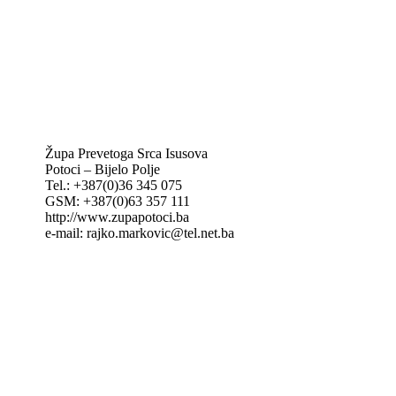
IKA – Informativna katolička agencija
KT: Katolički tjednik
CNAK: Crkva na kamenu
GK: Glas koncila
MAK: Mali koncil
Župa Prevetoga Srca Isusova
Potoci – Bijelo Polje
Tel.: +387(0)36 345 075
GSM: +387(0)63 357 111
http://www.zupapotoci.ba
e-mail: rajko.markovic@tel.net.ba