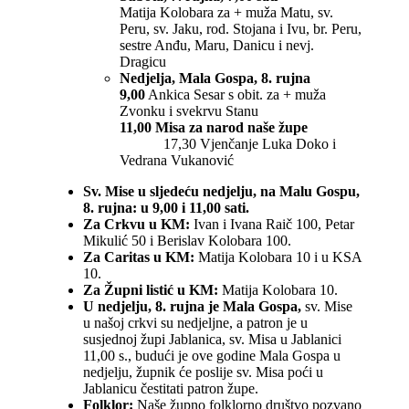
Matija Kolobara za + muža Matu, sv.
Peru, sv. Jaku, rod. Stojana i Ivu, br. Peru,
sestre Anđu, Maru, Danicu i nevj.
Dragicu
Nedjelja, Mala Gospa, 8. rujna
9,00
Ankica Sesar s obit. za + muža
Zvonku i svekrvu Stanu
11,00 Misa za narod naše župe
17,30 Vjenčanje Luka Doko i
Vedrana Vukanović
Sv. Mise u sljedeću nedjelju, na Malu Gospu,
8. rujna: u 9,00 i 11,00 sati.
Za Crkvu u KM:
Ivan i Ivana Raič 100, Petar
Mikulić 50 i Berislav Kolobara 100.
Za Caritas u KM:
Matija Kolobara 10 i u KSA
10.
Za Župni listić u KM:
Matija Kolobara 10.
U nedjelju, 8. rujna je Mala Gospa,
sv. Mise
u našoj crkvi su nedjeljne, a patron je u
susjednoj župi Jablanica, sv. Misa u Jablanici
11,00 s., budući je ove godine Mala Gospa u
nedjelju, župnik će poslije sv. Misa poći u
Jablanicu čestitati patron župe.
Folklor:
Naše župno folklorno društvo pozvano