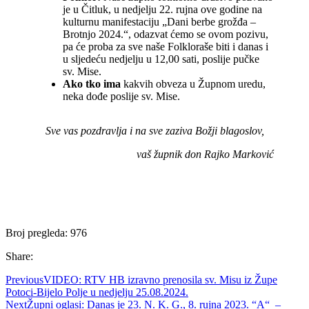
je u Čitluk, u nedjelju 22. rujna ove godine na
kulturnu manifestaciju „Dani berbe grožđa –
Brotnjo 2024.“, odazvat ćemo se ovom pozivu,
pa će proba za sve naše Folkloraše biti i danas i
u sljedeću nedjelju u 12,00 sati, poslije pučke
sv. Mise.
Ako tko ima
kakvih obveza u Župnom uredu,
neka dođe poslije sv. Mise.
Sve vas pozdravlja i na sve zaziva Božji blagoslov,
vaš župnik don Rajko Marković
Broj pregleda:
976
Share:
Previous
VIDEO: RTV HB izravno prenosila sv. Misu iz Župe
Potoci-Bijelo Polje u nedjelju 25.08.2024.
Next
Župni oglasi: Danas je 23. N. K. G., 8. rujna 2023. “A“ –