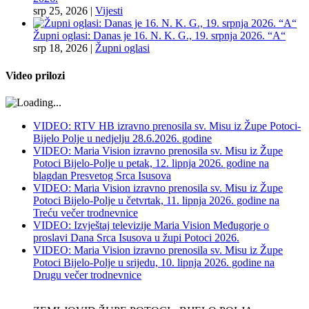
srp 25, 2026
|
Vijesti
Župni oglasi: Danas je 16. N. K. G., 19. srpnja 2026. “A“
srp 18, 2026
|
Župni oglasi
Video prilozi
VIDEO: RTV HB izravno prenosila sv. Misu iz Župe Potoci-
Bijelo Polje u nedjelju 28.6.2026. godine
VIDEO: Maria Vision izravno prenosila sv. Misu iz Župe
Potoci Bijelo-Polje u petak, 12. lipnja 2026. godine na
blagdan Presvetog Srca Isusova
VIDEO: Maria Vision izravno prenosila sv. Misu iz Župe
Potoci Bijelo-Polje u četvrtak, 11. lipnja 2026. godine na
Treću večer trodnevnice
VIDEO: Izvještaj televizije Maria Vision Međugorje o
proslavi Dana Srca Isusova u župi Potoci 2026.
VIDEO: Maria Vision izravno prenosila sv. Misu iz Župe
Potoci Bijelo-Polje u srijedu, 10. lipnja 2026. godine na
Drugu večer trodnevnice