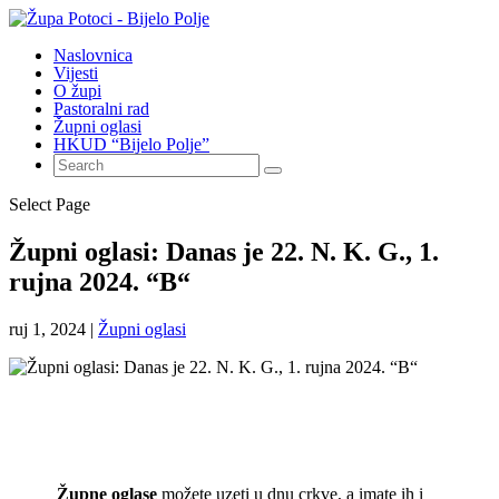
Naslovnica
Vijesti
O župi
Pastoralni rad
Župni oglasi
HKUD “Bijelo Polje”
Select Page
Župni oglasi: Danas je 22. N. K. G., 1.
rujna 2024. “B“
ruj 1, 2024
|
Župni oglasi
Župne oglase
možete uzeti u dnu crkve, a imate ih i