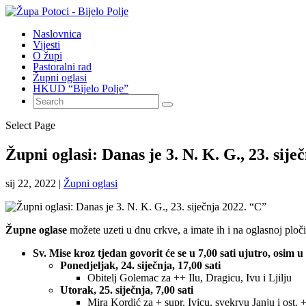
Naslovnica
Vijesti
O župi
Pastoralni rad
Župni oglasi
HKUD “Bijelo Polje”
Select Page
Župni oglasi: Danas je 3. N. K. G., 23. sije
sij 22, 2022
|
Župni oglasi
Župne oglase
možete uzeti u dnu crkve, a imate ih i na oglasnoj ploči
Sv. Mise kroz tjedan govorit će se u 7,00 sati ujutro, osim u
Ponedjeljak, 24. siječnja, 17,00 sati
Obitelj Golemac za ++ Ilu, Dragicu, Ivu i Ljilju
Utorak, 25. siječnja, 7,00 sati
Mira Kordić za + supr. Ivicu, svekrvu Janju i ost. 