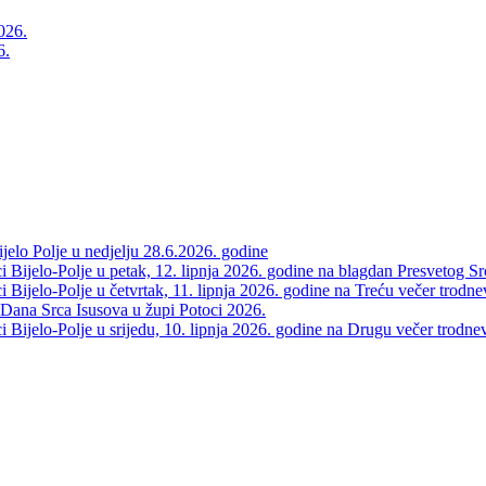
6.
elo Polje u nedjelju 28.6.2026. godine
 Bijelo-Polje u petak, 12. lipnja 2026. godine na blagdan Presvetog Sr
Bijelo-Polje u četvrtak, 11. lipnja 2026. godine na Treću večer trodne
 Dana Srca Isusova u župi Potoci 2026.
Bijelo-Polje u srijedu, 10. lipnja 2026. godine na Drugu večer trodne