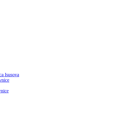
ca Isusova
vnice
vnice