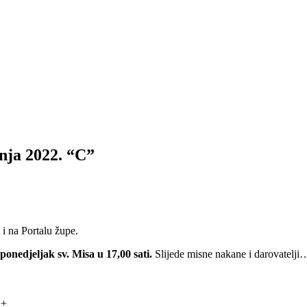
čnja 2022. “C”
 i na Portalu župe.
 ponedjeljak sv. Misa u 17,00 sati.
Slijede misne nakane i darovatelji
++