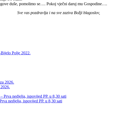
jegove duše, pomolimo se…. Pokoj vječni daruj mu Gospodine….
Sve vas pozdravlja i na sve zaziva Božji blagoslov,
-Bijelo Polje 2022.
a 2026.
va nedjelja, ispovijed PP. u 8,30 sati