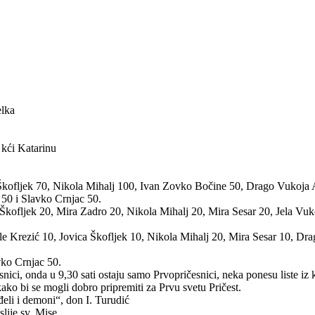
elka
 kći Katarinu
 Škofljek 70, Nikola Mihalj 100, Ivan Zovko Bočine 50, Drago Vukoja 
50 i Slavko Crnjac 50.
 Škofljek 20, Mira Zadro 20, Nikola Mihalj 20, Mira Sesar 20, Jela V
le Krezić 10, Jovica Škofljek 10, Nikola Mihalj 20, Mira Sesar 10, D
vko Crnjac 50.
snici, onda u 9,30 sati ostaju samo Prvopričesnici, neka ponesu liste iz ko
kako bi se mogli dobro pripremiti za Prvu svetu Pričest.
đeli i demoni“, don I. Turudić
lije sv. Mise.