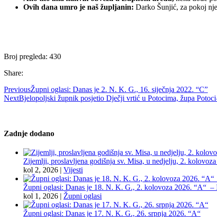
Ovih dana umro je naš župljanin:
Darko Šunjić, za pokoj n
Broj pregleda:
430
Share:
Previous
Župni oglasi: Danas je 2. N. K. G., 16. siječnja 2022. “C”
Next
Bjelopoljski župnik posjetio Dječji vrtić u Potocima, župa Potoci
Zadnje dodano
Zijemlji, proslavljena godišnja sv. Misa, u nedjelju, 2. kolovoz
kol 2, 2026
|
Vijesti
Župni oglasi: Danas je 18. N. K. G., 2. kolovoza 2026. “A“ – Pr
kol 1, 2026
|
Župni oglasi
Župni oglasi: Danas je 17. N. K. G., 26. srpnja 2026. “A“