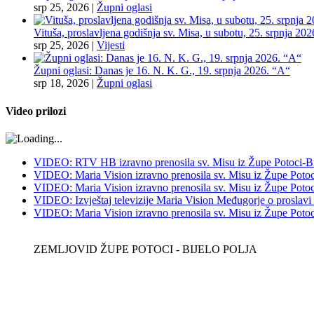
srp 25, 2026
|
Župni oglasi
Vituša, proslavljena godišnja sv. Misa, u subotu, 25. srpnja 202
srp 25, 2026
|
Vijesti
Župni oglasi: Danas je 16. N. K. G., 19. srpnja 2026. “A“
srp 18, 2026
|
Župni oglasi
Video prilozi
VIDEO: RTV HB izravno prenosila sv. Misu iz Župe Potoci-Bij
VIDEO: Maria Vision izravno prenosila sv. Misu iz Župe Potoci
VIDEO: Maria Vision izravno prenosila sv. Misu iz Župe Potoci 
VIDEO: Izvještaj televizije Maria Vision Međugorje o proslavi
VIDEO: Maria Vision izravno prenosila sv. Misu iz Župe Potoci 
ZEMLJOVID ŽUPE POTOCI - BIJELO POLJA