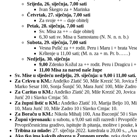
Srijeda, 26. siječnja, 7,00 sati
Ivan Škegro za + Marinka
Četvrtak, 27. siječnja, 7,00 sati
Za svoje ++ – daje obitelj
Petak, 28. siječnja, 7,00 sati
Sv. Misa za ++ – daje obitelj
6,30 sati sv. Misa u Samostanu (N. N. n. n. b.)
Subota, 29. siječnja, 7,00 sati
Vesna Pušić za ++ rodit. Peru i Maru i + brata Ves
Krštenje u 11,00 sati; (M. n. za + m. Pr. b……)
Nedjelja, 30. siječnja
9,00
Zdenko Kožul za ++ rodit. Peru i Dragicu i +
11,00 Misa za narod naše župe
Sv. Mise u sljedeću nedjelju, 29. siječnja: u 9,00 i 11,00 sati.
Za Crkvu u KM.:
Anđelko Zlatić 50, Mile Krezić 50, Jovica
Marko Sesar 100, Sonja Šunjić 50, Mara Jurić 100, Mile Zadro 
Za Caritas u KM.:
Anđelko Zlatić 20, Mile Krezić 20, Jovica
Jurić 20 i Slavko Crnjac 50.
Za župni listić u KM.:
Anđelko Zlatić 10, Marija Beljo 10, Mi
10, Mara Jurić 10, Mile Zadro 10 i Slavko Crnjac 10.
Za Boraču u KM.:
Nikola Mihalj 100, Ana Buconjić 50 i Sla
Župni vjeronauk:
u subotu, u 9,00 sati niži razredi i Prvopriče
Prvopričesnicima gradivo, ispitujte ih pitanja, molitve i pouke, 
Tribina za mlade:
27. siječnja 2022. katedrala u 20,00 s., „An
Ako tko ima kakvih obveza u Župnom uredu,
neka dođe pos