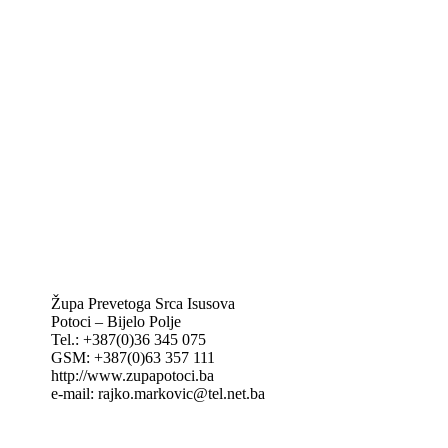
Biskupije Mostar-Duvno Trebinje-Mrkan
Hrvatska biskupska konferencija
Vatikan
Caritas Mostar
KTA: Katolička tiskovna agencija
IKA – Informativna katolička agencija
KT: Katolički tjednik
CNAK: Crkva na kamenu
GK: Glas koncila
MAK: Mali koncil
Župa Prevetoga Srca Isusova
Potoci – Bijelo Polje
Tel.: +387(0)36 345 075
GSM: +387(0)63 357 111
http://www.zupapotoci.ba
e-mail: rajko.markovic@tel.net.ba