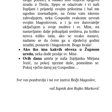
izradu u Tirolu, lijepo se odazivate i vi naši
župljani i prijatelji svojim prilozima i baš me
ugodno iznenađujete, na čemu vam iskreno
zahvaljujem, neka Gospodin svakomu uzvrati
svojim blagoslovom, a i ja sve darovatelje
uključujem u svoje molitve i sv. Mise, mi
nastavljamo dalje prikupljati sredstva, pa koliko
novca toliko rada, ako se ovako nastavi,
nadamo se da ćemo ga u sljedećoj godini
izraditi, postaviti i blagosloviti. Bogu hvala!
Ako tko ima kakvih obveza u Župnom
uredu,
neka dođe poslije sv. Mise.
Ovih dana
umrla je naša župljanka Mirjana
Jozić, za pokoj njezine duše, pomolimo se.
Pokoj vječni daruj joj Gospodine…
Sve vas pozdravlja i na sve zaziva Božji blagoslov,
vaš župnik don Rajko Marković