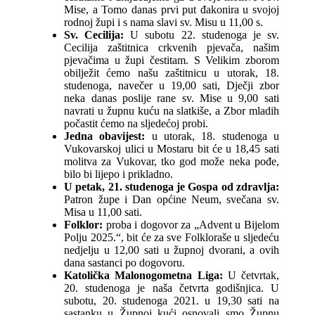
Mise, a Tomo danas prvi put đakonira u svojoj
rodnoj župi i s nama slavi sv. Misu u 11,00 s.
Sv. Cecilija:
U subotu 22. studenoga je sv.
Cecilija zaštitnica crkvenih pjevača, našim
pjevačima u župi čestitam. S Velikim zborom
obilježit ćemo našu zaštitnicu u utorak, 18.
studenoga, navečer u 19,00 sati, Dječji zbor
neka danas poslije rane sv. Mise u 9,00 sati
navrati u župnu kuću na slatkiše, a Zbor mladih
počastit ćemo na sljedećoj probi.
Jedna obavijest:
u utorak, 18. studenoga u
Vukovarskoj ulici u Mostaru bit će u 18,45 sati
molitva za Vukovar, tko god može neka pođe,
bilo bi lijepo i prikladno.
U petak, 21. studenoga je Gospa od zdravlja:
Patron župe i Dan općine Neum, svečana sv.
Misa u 11,00 sati.
Folklor:
proba i dogovor za „Advent u Bijelom
Polju 2025.“, bit će za sve Folkloraše u sljedeću
nedjelju u 12,00 sati u župnoj dvorani, a ovih
dana sastanci po dogovoru.
Katolička Malonogometna Liga:
U četvrtak,
20. studenoga je naša četvrta godišnjica. U
subotu, 20. studenoga 2021. u 19,30 sati na
sastanku u Župnoj kući osnovali smo Župnu