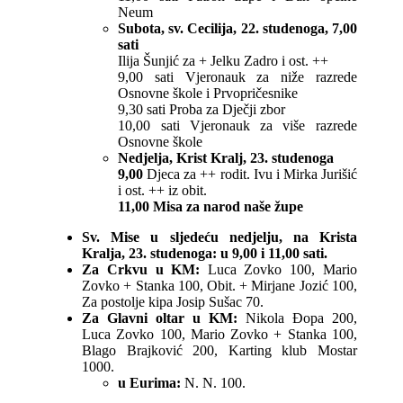
Neum
Subota, sv. Cecilija, 22. studenoga, 7,00
sati
Ilija Šunjić za + Jelku Zadro i ost. ++
9,00 sati Vjeronauk za niže razrede
Osnovne škole i Prvopričesnike
9,30 sati Proba za Dječji zbor
10,00 sati Vjeronauk za više razrede
Osnovne škole
Nedjelja, Krist Kralj, 23. studenoga
9,00
Djeca za ++ rodit. Ivu i Mirka Jurišić
i ost. ++ iz obit.
11,00 Misa za narod naše župe
Sv. Mise u sljedeću nedjelju, na Krista
Kralja, 23. studenoga: u 9,00 i 11,00 sati.
Za Crkvu u KM:
Luca Zovko 100, Mario
Zovko + Stanka 100, Obit. + Mirjane Jozić 100,
Za postolje kipa Josip Sušac 70.
Za Glavni oltar u KM:
Nikola Đopa 200,
Luca Zovko 100, Mario Zovko + Stanka 100,
Blago Brajković 200, Karting klub Mostar
1000.
u Eurima:
N. N. 100.