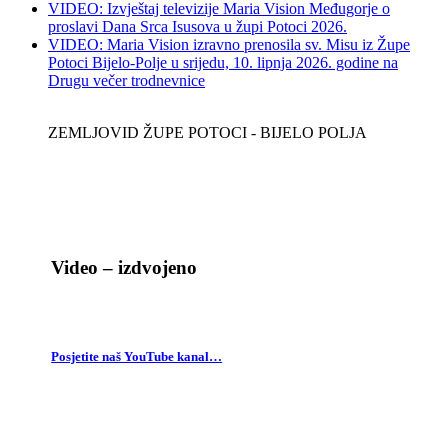
VIDEO: Izvještaj televizije Maria Vision Međugorje o
proslavi Dana Srca Isusova u župi Potoci 2026.
VIDEO: Maria Vision izravno prenosila sv. Misu iz Župe
Potoci Bijelo-Polje u srijedu, 10. lipnja 2026. godine na
Drugu večer trodnevnice
ZEMLJOVID ŽUPE POTOCI - BIJELO POLJA
Video – izdvojeno
Posjetite naš YouTube kanal…