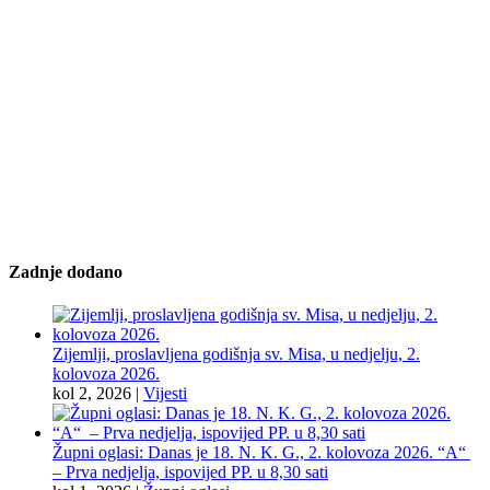
Zadnje dodano
Zijemlji, proslavljena godišnja sv. Misa, u nedjelju, 2.
kolovoza 2026.
kol 2, 2026
|
Vijesti
Župni oglasi: Danas je 18. N. K. G., 2. kolovoza 2026. “A“
– Prva nedjelja, ispovijed PP. u 8,30 sati