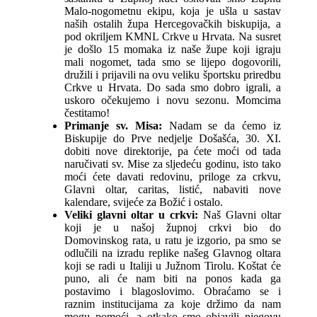
Malo-nogometnu ekipu, koja je ušla u sastav
naših ostalih župa Hercegovačkih biskupija, a
pod okriljem KMNL Crkve u Hrvata. Na susret
je došlo 15 momaka iz naše župe koji igraju
mali nogomet, tada smo se lijepo dogovorili,
družili i prijavili na ovu veliku športsku priredbu
Crkve u Hrvata. Do sada smo dobro igrali, a
uskoro očekujemo i novu sezonu. Momcima
čestitamo!
Primanje sv. Misa:
Nadam se da ćemo iz
Biskupije do Prve nedjelje Došašća, 30. XI.
dobiti nove direktorije, pa ćete moći od tada
naručivati sv. Mise za sljedeću godinu, isto tako
moći ćete davati redovinu, priloge za crkvu,
Glavni oltar, caritas, listić, nabaviti nove
kalendare, svijeće za Božić i ostalo.
Veliki glavni oltar u crkvi:
Naš Glavni oltar
koji je u našoj župnoj crkvi bio do
Domovinskog rata, u ratu je izgorio, pa smo se
odlučili na izradu replike našeg Glavnog oltara
koji se radi u Italiji u Južnom Tirolu. Koštat će
puno, ali će nam biti na ponos kada ga
postavimo i blagoslovimo. Obraćamo se i
raznim institucijama za koje držimo da nam
mogu pomoći, a otkako smo objavili njegovu