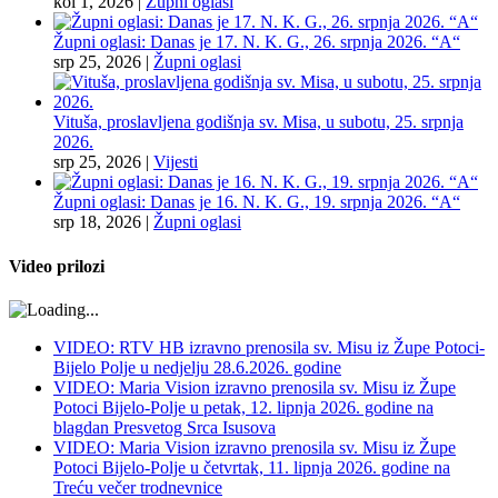
kol 1, 2026
|
Župni oglasi
Župni oglasi: Danas je 17. N. K. G., 26. srpnja 2026. “A“
srp 25, 2026
|
Župni oglasi
Vituša, proslavljena godišnja sv. Misa, u subotu, 25. srpnja
2026.
srp 25, 2026
|
Vijesti
Župni oglasi: Danas je 16. N. K. G., 19. srpnja 2026. “A“
srp 18, 2026
|
Župni oglasi
Video prilozi
VIDEO: RTV HB izravno prenosila sv. Misu iz Župe Potoci-
Bijelo Polje u nedjelju 28.6.2026. godine
VIDEO: Maria Vision izravno prenosila sv. Misu iz Župe
Potoci Bijelo-Polje u petak, 12. lipnja 2026. godine na
blagdan Presvetog Srca Isusova
VIDEO: Maria Vision izravno prenosila sv. Misu iz Župe
Potoci Bijelo-Polje u četvrtak, 11. lipnja 2026. godine na
Treću večer trodnevnice