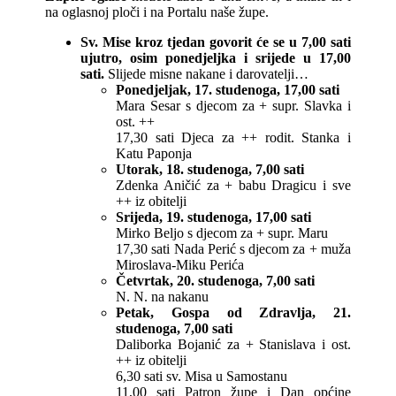
na oglasnoj ploči i na Portalu naše župe.
Sv. Mise kroz tjedan govorit će se u 7,00 sati
ujutro, osim ponedjeljka i srijede u 17,00
sati.
Slijede misne nakane i darovatelji…
Ponedjeljak, 17. studenoga, 17,00 sati
Mara Sesar s djecom za + supr. Slavka i
ost. ++
17,30 sati Djeca za ++ rodit. Stanka i
Katu Paponja
Utorak, 18. studenoga, 7,00 sati
Zdenka Aničić za + babu Dragicu i sve
++ iz obitelji
Srijeda, 19. studenoga, 17,00 sati
Mirko Beljo s djecom za + supr. Maru
17,30 sati Nada Perić s djecom za + muža
Miroslava-Miku Perića
Četvrtak, 20. studenoga, 7,00 sati
N. N. na nakanu
Petak, Gospa od Zdravlja, 21.
studenoga, 7,00 sati
Daliborka Bojanić za + Stanislava i ost.
++ iz obitelji
6,30 sati sv. Misa u Samostanu
11,00 sati Patron župe i Dan općine