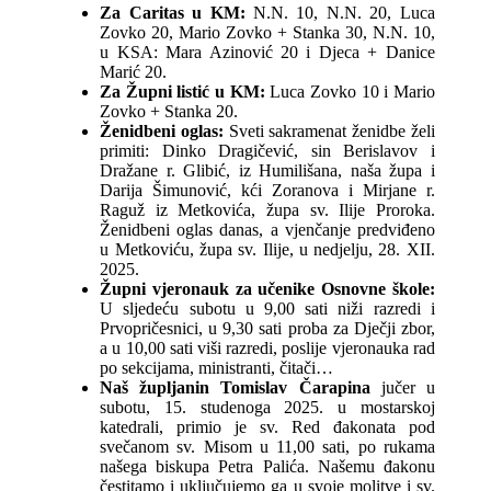
Za Caritas u KM:
N.N. 10, N.N. 20, Luca
Zovko 20, Mario Zovko + Stanka 30, N.N. 10,
u KSA: Mara Azinović 20 i Djeca + Danice
Marić 20.
Za Župni listić u KM:
Luca Zovko 10 i Mario
Zovko + Stanka 20.
Ženidbeni oglas:
Sveti sakramenat ženidbe želi
primiti: Dinko Dragičević, sin Berislavov i
Dražane r. Glibić, iz Humilišana, naša župa i
Darija Šimunović, kći Zoranova i Mirjane r.
Raguž iz Metkovića, župa sv. Ilije Proroka.
Ženidbeni oglas danas, a vjenčanje predviđeno
u Metkoviću, župa sv. Ilije, u nedjelju, 28. XII.
2025.
Župni vjeronauk za učenike Osnovne škole:
U sljedeću subotu u 9,00 sati niži razredi i
Prvopričesnici, u 9,30 sati proba za Dječji zbor,
a u 10,00 sati viši razredi, poslije vjeronauka rad
po sekcijama, ministranti, čitači…
Naš župljanin Tomislav Čarapina
jučer u
subotu, 15. studenoga 2025. u mostarskoj
katedrali, primio je sv. Red đakonata pod
svečanom sv. Misom u 11,00 sati, po rukama
našega biskupa Petra Palića. Našemu đakonu
čestitamo i uključujemo ga u svoje molitve i sv.