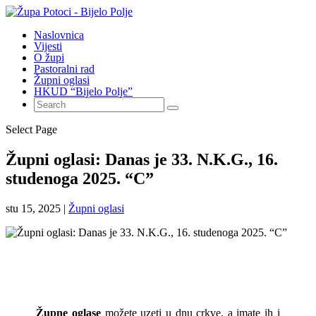
Naslovnica
Vijesti
O župi
Pastoralni rad
Župni oglasi
HKUD “Bijelo Polje”
Select Page
Župni oglasi: Danas je 33. N.K.G., 16.
studenoga 2025. “C”
stu 15, 2025
|
Župni oglasi
Župne oglase
možete uzeti u dnu crkve, a imate ih i