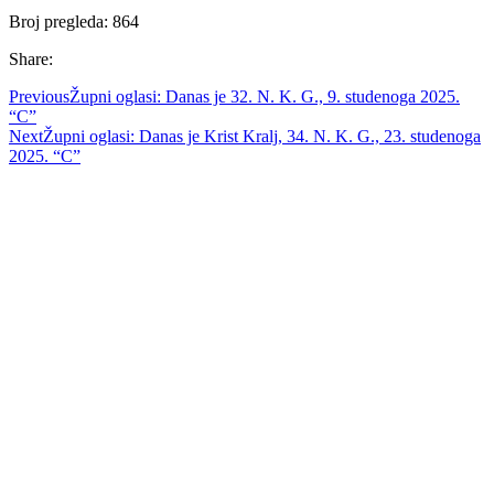
Broj pregleda:
864
Share:
Previous
Župni oglasi: Danas je 32. N. K. G., 9. studenoga 2025.
“C”
Next
Župni oglasi: Danas je Krist Kralj, 34. N. K. G., 23. studenoga
2025. “C”