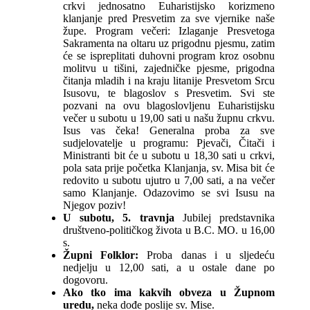
crkvi jednosatno Euharistijsko korizmeno
klanjanje pred Presvetim za sve vjernike naše
župe. Program večeri: Izlaganje Presvetoga
Sakramenta na oltaru uz prigodnu pjesmu, zatim
će se ispreplitati duhovni program kroz osobnu
molitvu u tišini, zajedničke pjesme, prigodna
čitanja mladih i na kraju litanije Presvetom Srcu
Isusovu, te blagoslov s Presvetim. Svi ste
pozvani na ovu blagoslovljenu Euharistijsku
večer u subotu u 19,00 sati u našu župnu crkvu.
Isus vas čeka! Generalna proba za sve
sudjelovatelje u programu: Pjevači, Čitači i
Ministranti bit će u subotu u 18,30 sati u crkvi,
pola sata prije početka Klanjanja, sv. Misa bit će
redovito u subotu ujutro u 7,00 sati, a na večer
samo Klanjanje. Odazovimo se svi Isusu na
Njegov poziv!
U subotu, 5. travnja
Jubilej predstavnika
društveno-političkog života u B.C. MO. u 16,00
s.
Župni Folklor:
Proba danas i u sljedeću
nedjelju u 12,00 sati, a u ostale dane po
dogovoru.
Ako tko ima kakvih obveza u Župnom
uredu,
neka dođe poslije sv. Mise.