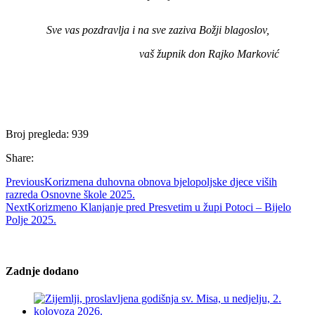
Sve vas pozdravlja i na sve zaziva Božji blagoslov,
vaš župnik don Rajko Marković
Broj pregleda:
939
Share:
Previous
Korizmena duhovna obnova bjelopoljske djece viših
razreda Osnovne škole 2025.
Next
Korizmeno Klanjanje pred Presvetim u župi Potoci – Bijelo
Polje 2025.
Zadnje dodano