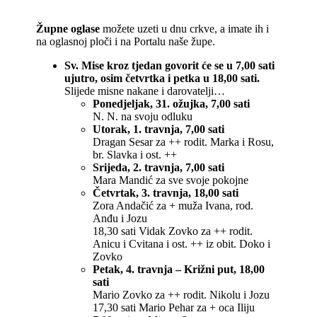
Župne oglase
možete uzeti u dnu crkve, a imate ih i
na oglasnoj ploči i na Portalu naše župe.
Sv. Mise kroz tjedan govorit će se u 7,00 sati
ujutro, osim četvrtka i petka u 18,00 sati.
Slijede misne nakane i darovatelji…
Ponedjeljak, 31. ožujka, 7,00 sati
N. N. na svoju odluku
Utorak, 1. travnja, 7,00 sati
Dragan Sesar za ++ rodit. Marka i Rosu,
br. Slavka i ost. ++
Srijeda, 2. travnja, 7,00 sati
Mara Mandić za sve svoje pokojne
Četvrtak, 3. travnja, 18,00 sati
Zora Andačić za + muža Ivana, rod.
Anđu i Jozu
18,30 sati Vidak Zovko za ++ rodit.
Anicu i Cvitana i ost. ++ iz obit. Doko i
Zovko
Petak, 4. travnja – Križni put, 18,00
sati
Mario Zovko za ++ rodit. Nikolu i Jozu
17,30 sati Mario Pehar za + oca Iliju