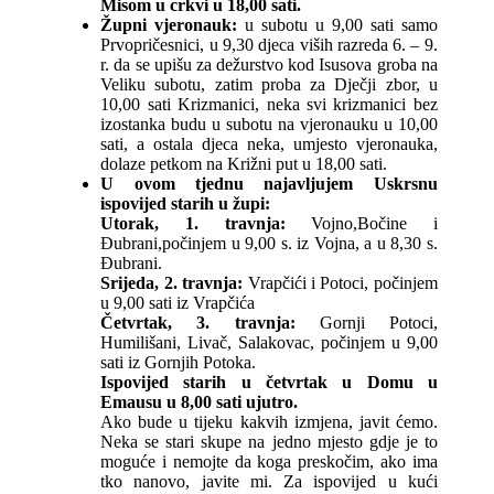
Misom u crkvi u 18,00 sati.
Župni vjeronauk:
u subotu u 9,00 sati samo
Prvopričesnici, u 9,30 djeca viših razreda 6. – 9.
r. da se upišu za dežurstvo kod Isusova groba na
Veliku subotu, zatim proba za Dječji zbor, u
10,00 sati Krizmanici, neka svi krizmanici bez
izostanka budu u subotu na vjeronauku u 10,00
sati, a ostala djeca neka, umjesto vjeronauka,
dolaze petkom na Križni put u 18,00 sati.
U ovom tjednu najavljujem Uskrsnu
ispovijed starih u župi:
Utorak, 1. travnja:
Vojno,Bočine i
Đubrani,počinjem u 9,00 s. iz Vojna, a u 8,30 s.
Đubrani.
Srijeda, 2. travnja:
Vrapčići i Potoci, počinjem
u 9,00 sati iz Vrapčića
Četvrtak, 3. travnja:
Gornji Potoci,
Humilišani, Livač, Salakovac, počinjem u 9,00
sati iz Gornjih Potoka.
Ispovijed starih u četvrtak u Domu u
Emausu u 8,00 sati ujutro.
Ako bude u tijeku kakvih izmjena, javit ćemo.
Neka se stari skupe na jedno mjesto gdje je to
moguće i nemojte da koga preskočim, ako ima
tko nanovo, javite mi. Za ispovijed u kući