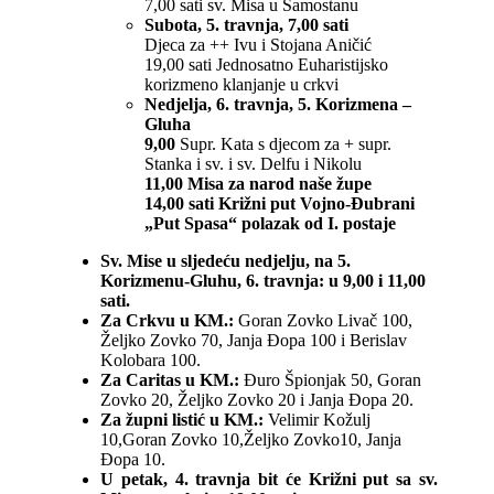
7,00 sati sv. Misa u Samostanu
Subota, 5. travnja, 7,00 sati
Djeca za ++ Ivu i Stojana Aničić
19,00 sati Jednosatno Euharistijsko
korizmeno klanjanje u crkvi
Nedjelja, 6. travnja, 5. Korizmena –
Gluha
9,00
Supr. Kata s djecom za + supr.
Stanka i sv. i sv. Delfu i Nikolu
11,00 Misa za narod naše župe
14,00 sati Križni put Vojno-Đubrani
„Put Spasa“ polazak od I. postaje
Sv. Mise u sljedeću nedjelju, na 5.
Korizmenu-Gluhu, 6. travnja: u 9,00 i 11,00
sati.
Za Crkvu u KM.:
Goran Zovko Livač 100,
Željko Zovko 70, Janja Đopa 100 i Berislav
Kolobara 100.
Za Caritas u KM.:
Đuro Špionjak 50, Goran
Zovko 20, Željko Zovko 20 i Janja Đopa 20.
Za župni listić u KM.:
Velimir Kožulj
10,Goran Zovko 10,Željko Zovko10, Janja
Đopa 10.
U petak, 4. travnja bit će Križni put sa sv.