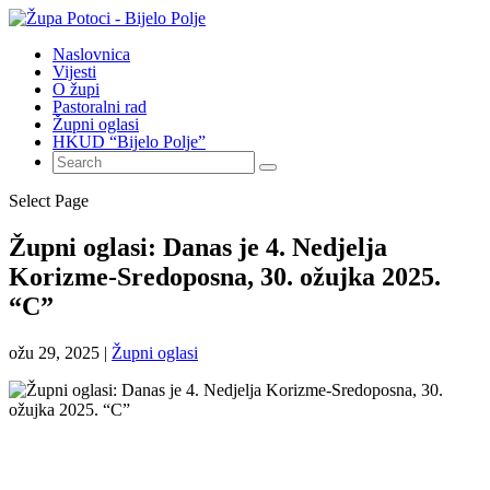
Naslovnica
Vijesti
O župi
Pastoralni rad
Župni oglasi
HKUD “Bijelo Polje”
Select Page
Župni oglasi: Danas je 4. Nedjelja
Korizme-Sredoposna, 30. ožujka 2025.
“C”
ožu 29, 2025
|
Župni oglasi