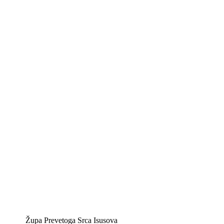
Kontakt info
Biskupije Mostar-Duvno Trebinje-Mrkan
Hrvatska biskupska konferencija
Vatikan
Caritas Mostar
KTA: Katolička tiskovna agencija
IKA – Informativna katolička agencija
KT: Katolički tjednik
CNAK: Crkva na kamenu
GK: Glas koncila
MAK: Mali koncil
Župa Prevetoga Srca Isusova