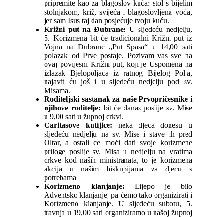
pripremite kao za blagoslov kuća: stol s bijelim
stolnjakom, križ, svijeća i blagoslovljena voda,
jer sam Isus taj dan posjećuje tvoju kuću.
Križni put na Đubrane:
U sljedeću nedjelju,
5. Korizmena bit će tradicionalni Križni put iz
Vojna na Đubrane „Put Spasa“ u 14,00 sati
polazak od Prve postaje. Pozivam vas sve na
ovaj povijesni Križni put, koji je Uspomena na
izlazak Bjelopoljaca iz ratnog Bijelog Polja,
najavit ću još i u sljedeću nedjelju pod sv.
Misama.
Roditeljski sastanak za naše Prvopričesnike i
njihove roditelje:
bit će danas poslije sv. Mise
u 9,00 sati u župnoj crkvi.
Caritasove kutijice:
neka djeca donesu u
sljedeću nedjelju na sv. Mise i stave ih pred
Oltar, a ostali će moći dati svoje korizmene
priloge poslije sv. Misa u nedjelju na vratima
crkve kod naših ministranata, to je korizmena
akcija u našim biskupijama za djecu s
potrebama.
Korizmeno klanjanje:
Lijepo je bilo
Adventsko klanjanje, pa ćemo tako organizirati i
Korizmeno klanjanje. U sljedeću subotu, 5.
travnja u 19,00 sati organiziramo u našoj župnoj