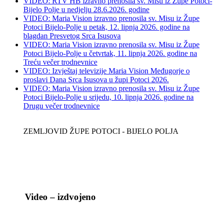
VIDEO: RTV HB izravno prenosila sv. Misu iz Župe Potoci-
Bijelo Polje u nedjelju 28.6.2026. godine
VIDEO: Maria Vision izravno prenosila sv. Misu iz Župe
Potoci Bijelo-Polje u petak, 12. lipnja 2026. godine na
blagdan Presvetog Srca Isusova
VIDEO: Maria Vision izravno prenosila sv. Misu iz Župe
Potoci Bijelo-Polje u četvrtak, 11. lipnja 2026. godine na
Treću večer trodnevnice
VIDEO: Izvještaj televizije Maria Vision Međugorje o
proslavi Dana Srca Isusova u župi Potoci 2026.
VIDEO: Maria Vision izravno prenosila sv. Misu iz Župe
Potoci Bijelo-Polje u srijedu, 10. lipnja 2026. godine na
Drugu večer trodnevnice
ZEMLJOVID ŽUPE POTOCI - BIJELO POLJA
Video – izdvojeno