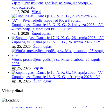
Zijemlji, proslavljena godišnja sv. Misa, u nedjelju, 2.
kolovoza 2026.
kol 2, 2026
|
Vijesti
Župni oglasi: Danas je 18. N. K. G., 2. kolovoza 2026. “A“
– Prva nedjelja, ispovijed PP. u 8,30 sati
kol 1, 2026
|
Župni oglasi
Župni oglasi: Danas je 17. N. K. G., 26. srpnja 2026. “A“
srp 25, 2026
|
Župni oglasi
Vituša, proslavljena godišnja sv. Misa, u subotu, 25. srpnja
2026.
srp 25, 2026
|
Vijesti
Župni oglasi: Danas je 16. N. K. G., 19. srpnja 2026. “A“
srp 18, 2026
|
Župni oglasi
Video prilozi