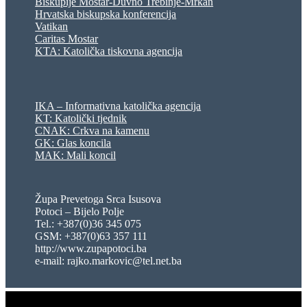
Biskupije Mostar-Duvno Trebinje-Mrkan
Hrvatska biskupska konferencija
Vatikan
Caritas Mostar
KTA: Katolička tiskovna agencija
IKA – Informativna katolička agencija
KT: Katolički tjednik
CNAK: Crkva na kamenu
GK: Glas koncila
MAK: Mali koncil
Župa Prevetoga Srca Isusova
Potoci – Bijelo Polje
Tel.: +387(0)36 345 075
GSM: +387(0)63 357 111
http://www.zupapotoci.ba
e-mail: rajko.markovic@tel.net.ba