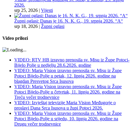
2026.
srp 25, 2026
|
Vijesti
Župni oglasi: Danas je 16. N. K. G., 19. srpnja 2026. “A“
srp 18, 2026
|
Župni oglasi
Video prilozi
VIDEO: RTV HB izravno prenosila sv. Misu iz Župe Potoci-
Bijelo Polje u nedjelju 28.6.2026. godine
VIDEO: Maria Vision izravno prenosila sv. Misu iz Župe
Potoci Bijelo-Polje u petak, 12. lipnja 2026. godine na
blagdan Presvetog Srca Isusova
VIDEO: Maria Vision izravno prenosila sv. Misu iz Župe
Potoci Bijelo-Polje u četvrtak, 11. lipnja 2026. godine na
Treću večer trodnevnice
VIDEO: Izvještaj televizije Maria Vision Međugorje o
proslavi Dana Srca Isusova u župi Potoci 2026.
VIDEO: Maria Vision izravno prenosila sv. Misu iz Župe
Potoci Bijelo-Polje u srijedu, 10. lipnja 2026. godine na
Drugu večer trodnevnice