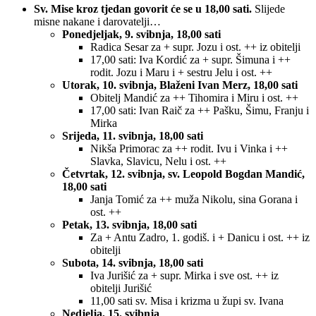
Sv. Mise kroz tjedan govorit će se u 18,00 sati.
Slijede
misne nakane i darovatelji…
Ponedjeljak, 9. svibnja, 18,00 sati
Radica Sesar za + supr. Jozu i ost. ++ iz obitelji
17,00 sati: Iva Kordić za + supr. Šimuna i ++
rodit. Jozu i Maru i + sestru Jelu i ost. ++
Utorak, 10. svibnja, Blaženi Ivan Merz, 18,00 sati
Obitelj Mandić za ++ Tihomira i Miru i ost. ++
17,00 sati: Ivan Raič za ++ Pašku, Šimu, Franju i
Mirka
Srijeda, 11. svibnja, 18,00 sati
Nikša Primorac za ++ rodit. Ivu i Vinka i ++
Slavka, Slavicu, Nelu i ost. ++
Četvrtak, 12. svibnja, sv. Leopold Bogdan Mandić,
18,00 sati
Janja Tomić za ++ muža Nikolu, sina Gorana i
ost. ++
Petak, 13. svibnja, 18,00 sati
Za + Antu Zadro, 1. godiš. i + Danicu i ost. ++ iz
obitelji
Subota, 14. svibnja, 18,00 sati
Iva Jurišić za + supr. Mirka i sve ost. ++ iz
obitelji Jurišić
11,00 sati sv. Misa i krizma u župi sv. Ivana
Nedjelja, 15. svibnja