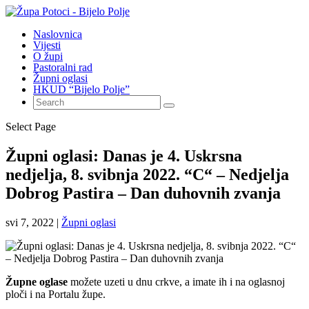
Naslovnica
Vijesti
O župi
Pastoralni rad
Župni oglasi
HKUD “Bijelo Polje”
Select Page
Župni oglasi: Danas je 4. Uskrsna
nedjelja, 8. svibnja 2022. “C“ – Nedjelja
Dobrog Pastira – Dan duhovnih zvanja
svi 7, 2022
|
Župni oglasi
Župne oglase
možete uzeti u dnu crkve, a imate ih i na oglasnoj
ploči i na Portalu župe.