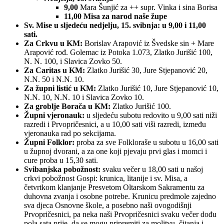
9,00
Mara Šunjić za ++ supr. Vinka i sina Borisa
11,00 Misa za narod naše župe
Sv. Mise u sljedeću nedjelju, 15. svibnja: u 9,00 i 11,00
sati.
Za Crkvu u KM:
Borislav Arapović iz Švedske sin + Mare
Arapović rođ. Golemac iz Potoka 1.073, Zlatko Jurišić 100,
N. N. 100, i Slavica Zovko 50.
Za Caritas u KM:
Zlatko Jurišić 30, Jure Stjepanović 20,
N.N. 50 i N.N. 10.
Za župni listić u KM:
Zlatko Jurišić 10, Jure Stjepanović 10,
N.N. 10, N.N. 10 i Slavica Zovko 10.
Za groblje Borača u KM:
Zlatko Jurišić 100.
Župni vjeronauk:
u sljedeću subotu redovito u 9,00 sati niži
razredi i Prvopričesnici, a u 10,00 sati viši razredi, između
vjeronauka rad po sekcijama.
Župni Folklor:
proba za sve Folkloraše u subotu u 16,00 sati
u župnoj dvorani, a za one koji pjevaju prvi glas i momci i
cure proba u 15,30 sati.
Svibanjska pobožnost:
svaku večer u 18,00 sati u našoj
crkvi pobožnost Gospi: krunica, litanije i sv. Misa, a
četvrtkom klanjanje Presvetom Oltarskom Sakramentu za
duhovna zvanja i osobne potrebe. Krunicu predmole zajedno
sva djeca Osnovne škole, a posebno naši ovogodišnji
Prvopričesnici, pa neka naši Prvopričesnici svaku večer dođu
pola sata prije, da se mogu pripremiti za molitvu, čitanja i