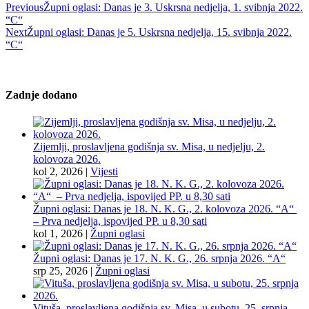
Previous
Župni oglasi: Danas je 3. Uskrsna nedjelja, 1. svibnja 2022.
“C“
Next
Župni oglasi: Danas je 5. Uskrsna nedjelja, 15. svibnja 2022.
“C“
Zadnje dodano
Zijemlji, proslavljena godišnja sv. Misa, u nedjelju, 2.
kolovoza 2026.
kol 2, 2026
|
Vijesti
Župni oglasi: Danas je 18. N. K. G., 2. kolovoza 2026. “A“
– Prva nedjelja, ispovijed PP. u 8,30 sati
kol 1, 2026
|
Župni oglasi
Župni oglasi: Danas je 17. N. K. G., 26. srpnja 2026. “A“
srp 25, 2026
|
Župni oglasi
Vituša, proslavljena godišnja sv. Misa, u subotu, 25. srpnja