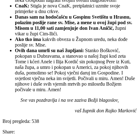
neka Gospodin nagradi svojim svetim blagoslovom!
CnaK:
Stigla je nova CnaK, pretplatnici uzmite svoje
primjerke u dnu crkve.
Danas sam na hodočašću u Gospinu Svetištu u Hrasnu,
polazim poslije rane sv. Mise, a mene u ovoj župi pod sv.
Misom u 11,00 sati zamjenjuje don Ivan Aničić,
župni
vikar u župi Cim-Ilići.
Ako tko ima
kakvih obveza u Župnom uredu, neka dođe
poslije sv. Mise.
Ovih dana umrli su naš župljani:
Stanko Bošković,
pokopan u Dubravama, a stanovao u našoj župi kod zeta
Tome i kćeri Anele i Ilija Kordić sin pokojnog Pere iz Kuti,
naša župa, a umro i pokopan u Americi, za pokoj njihovih
duša, pomolimo se! Pokoj vječni daruj im Gospodine. I
svjetlost vječna neka im svijetli. Počivali u miru. Amen! Duše
njihove i duše svih vjernih mrtvih po milosrđu Božjem
počivale u miru. Amen!
Sve vas pozdravlja i na sve zaziva Božji blagoslov,
vaš župnik don Rajko Marković
Broj pregleda:
538
Share: