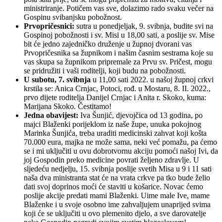
ministriranje. Potičem vas sve, dolazimo rado svaku večer na
Gospinu svibanjsku pobožnost.
Prvopričesnici:
sutra u ponedjeljak, 9. svibnja, budite svi na
Gospinoj pobožnosti i sv. Misi u 18,00 sati, a poslije sv. Mise
bit će jedno zajedničko druženje u župnoj dvorani vas
Prvopričesnika sa župnikom i našim časnim sestrama koje su
vas skupa sa župnikom pripremale za Prvu sv. Pričest, mogu
se pridružiti i vaši roditelji, koji budu na pobožnosti.
U subotu, 7. svibnja
u 11,00 sati 2022. u našoj župnoj crkvi
krstila se: Anica Crnjac, Potoci, rođ. u Mostaru, 8. II. 2022.,
prvo dijete roditelja Danijel Crnjac i Anita r. Skoko, kuma:
Marijana Skoko. Čestitamo!
Jedna obavijest:
Iva Šunjić, djevojčica od 13 godina, po
majci Blaženki porijeklom iz naše župe, unuka pokojnog
Marinka Šunjića, treba uraditi medicinski zahvat koji košta
70.000 eura, majka ne može sama, neki već pomažu, pa ćemo
se i mi uključiti u ovu dobrotvornu akciju pomoći našoj Ivi, da
joj Gospodin preko medicine povrati željeno zdravlje. U
sljedeću nedjelju, 15. svibnja poslije svetih Misa u 9 i 11 sati
naša dva ministranta stat će na vrata crkve pa tko bude želio
dati svoj doprinos moći će staviti u košarice. Novac ćemo
poslije akcije predati mami Blaženki. Uime male Ive, mame
Blaženke i u svoje osobno ime zahvaljujem unaprijed svima
koji će se uključiti u ovo plemenito djelo, a sve darovatelje