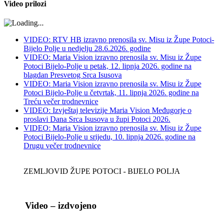
Video prilozi
VIDEO: RTV HB izravno prenosila sv. Misu iz Župe Potoci-
Bijelo Polje u nedjelju 28.6.2026. godine
VIDEO: Maria Vision izravno prenosila sv. Misu iz Župe
Potoci Bijelo-Polje u petak, 12. lipnja 2026. godine na
blagdan Presvetog Srca Isusova
VIDEO: Maria Vision izravno prenosila sv. Misu iz Župe
Potoci Bijelo-Polje u četvrtak, 11. lipnja 2026. godine na
Treću večer trodnevnice
VIDEO: Izvještaj televizije Maria Vision Međugorje o
proslavi Dana Srca Isusova u župi Potoci 2026.
VIDEO: Maria Vision izravno prenosila sv. Misu iz Župe
Potoci Bijelo-Polje u srijedu, 10. lipnja 2026. godine na
Drugu večer trodnevnice
ZEMLJOVID ŽUPE POTOCI - BIJELO POLJA
Video – izdvojeno