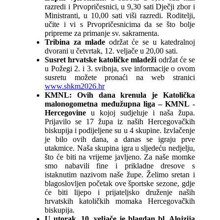
razredi i Prvopričesnici, u 9,30 sati Dječji zbor i
Ministranti, u 10,00 sati viši razredi. Roditelji,
učite i vi s Prvopričesnicima da se što bolje
pripreme za primanje sv. sakramenta.
Tribina za mlade
održat će se u katedralnoj
dvorani u četvrtak, 12. veljače u 20,00 sati.
Susret hrvatske katoličke mladeži
održat će se
u Požegi 2. i 3. svibnja, sve informacije o ovom
susretu možete pronaći na web stranici
www.shkm2026.hr
KMNL:
Ovih dana krenula je Katolička
malonogometna međužupna liga – KMNL -
Hercegovine
u kojoj sudjeluje i naša župa.
Prijavilo se 17 župa iz naših Hercegovačkih
biskupija i podijeljene su u 4 skupine. Izvlačenje
je bilo ovih dana, a danas se igraju prve
utakmice. Naša skupina igra u sljedeću nedjelju,
što će biti na vrijeme javljeno. Za naše momke
smo nabavili fine i prikladne dresove s
istaknutim nazivom naše župe. Želimo sretan i
blagoslovljen početak ove športske sezone, gdje
će biti lijepo i prijateljsko druženje naših
hrvatskih katoličkih momaka Hercegovačkih
biskupija.
U utorak, 10. veljače je blagdan bl. Alojzija