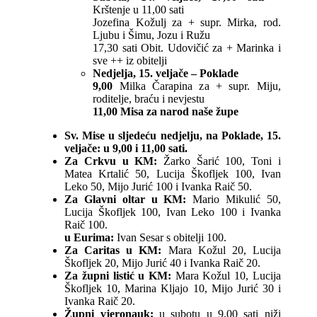
Krštenje u 11,00 sati
Jozefina Kožulj za + supr. Mirka, rod.
Ljubu i Šimu, Jozu i Ružu
17,30 sati Obit. Udovičić za + Marinka i
sve ++ iz obitelji
Nedjelja, 15. veljače – Poklade
9,00
Milka Čarapina za + supr. Miju,
roditelje, braću i nevjestu
11,00 Misa za narod naše župe
Sv. Mise u sljedeću nedjelju, na Poklade, 15.
veljače: u 9,00 i 11,00 sati.
Za Crkvu u KM:
Žarko Šarić 100, Toni i
Matea Krtalić 50, Lucija Škofljek 100, Ivan
Leko 50, Mijo Jurić 100 i Ivanka Raič 50.
Za Glavni oltar u KM:
Mario Mikulić 50,
Lucija Škofljek 100, Ivan Leko 100 i Ivanka
Raič 100.
u Eurima:
Ivan Sesar s obitelji 100.
Za Caritas u KM:
Mara Kožul 20, Lucija
Škofljek 20, Mijo Jurić 40 i Ivanka Raič 20.
Za župni listić u KM:
Mara Kožul 10, Lucija
Škofljek 10, Marina Kljajo 10, Mijo Jurić 30 i
Ivanka Raič 20.
Župni vjeronauk:
u subotu u 9,00 sati niži