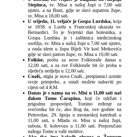
Stepinca,
sv. Misa u našoj župi u 7,00 sati
ujutro, a na Buni, gdje se slavi supatron župe,
sv. Misa u 18,00 sati.
U srijedu, 11. veljače je Gospa Lurdska,
koja
se 1858. u Lurdu u Francuskoj ukazala sv.
Bernardici. To je Svjetski dan bolesnika, a
Gospa Lurdska je i zaštitnica medicinskog
osoblja, sv. Misa u našoj župi u 7,00 sati ujutro,
a onda idem u župu Bijeli Vir kod Metkovića
gdje se slavi patron župe, sv. Misa u 10,00 sati.
Folklor,
proba za nove Folkloraše danas u
12,00 sati, a za sve Folkloraše bit će proba u
sljedeću nedjelju u 12,00 sati.
CnaK,
stigla je nova CnaK, pretplatnici uzmite
svoje primjerke, a ostali možete nabaviti po
cijeni od 4 KM.
Danas je s nama na sv. Misi u 11,00 sati naš
đakon Tomo Čarapina,
koji će održati i
prigodnu propovijed, Tomino ređenje za
svećenika bit će, ako Bog da, ove godine na
Petrovdan, 29. lipnja u mostarskoj katedrali u
11,00 sati, a Mlada sv. Misa u našoj župi,
subota, 8. kolovoza u 11,00 sati. Preporučam
našega Tomu u vaše molitve.
Ako tko ima kakvih obveza u Župnom