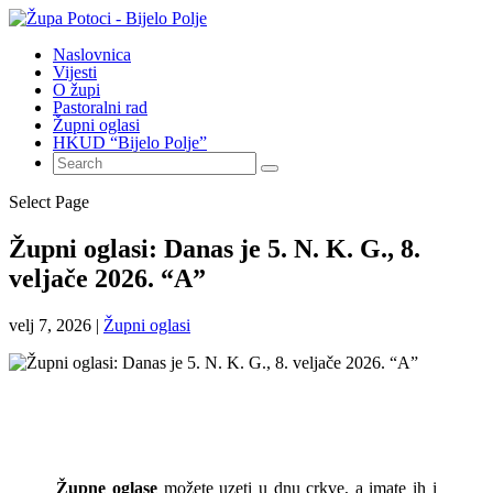
Naslovnica
Vijesti
O župi
Pastoralni rad
Župni oglasi
HKUD “Bijelo Polje”
Select Page
Župni oglasi: Danas je 5. N. K. G., 8.
veljače 2026. “A”
velj 7, 2026
|
Župni oglasi
Župne oglase
možete uzeti u dnu crkve, a imate ih i