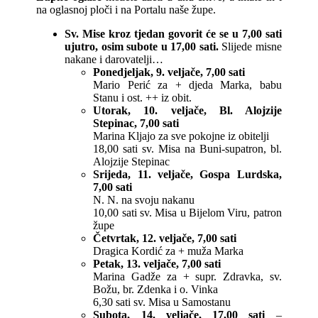
na oglasnoj ploči i na Portalu naše župe.
Sv. Mise kroz tjedan govorit će se u 7,00 sati
ujutro, osim subote u 17,00 sati.
Slijede misne
nakane i darovatelji…
Ponedjeljak, 9. veljače, 7,00 sati
Mario Perić za + djeda Marka, babu
Stanu i ost. ++ iz obit.
Utorak, 10. veljače, Bl. Alojzije
Stepinac, 7,00 sati
Marina Kljajo za sve pokojne iz obitelji
18,00 sati sv. Misa na Buni-supatron, bl.
Alojzije Stepinac
Srijeda, 11. veljače, Gospa Lurdska,
7,00 sati
N. N. na svoju nakanu
10,00 sati sv. Misa u Bijelom Viru, patron
župe
Četvrtak, 12. veljače, 7,00 sati
Dragica Kordić za + muža Marka
Petak, 13. veljače, 7,00 sati
Marina Gadže za + supr. Zdravka, sv.
Božu, br. Zdenka i o. Vinka
6,30 sati sv. Misa u Samostanu
Subota, 14. veljače, 17,00 sati
–