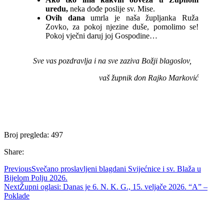
uredu,
neka dođe poslije sv. Mise.
Ovih dana
umrla je naša župljanka Ruža
Zovko, za pokoj njezine duše, pomolimo se!
Pokoj vječni daruj joj Gospodine…
Sve vas pozdravlja i na sve zaziva Božji blagoslov,
vaš župnik don Rajko Marković
Broj pregleda:
497
Share:
Previous
Svečano proslavljeni blagdani Svijećnice i sv. Blaža u
Bijelom Polju 2026.
Next
Župni oglasi: Danas je 6. N. K. G., 15. veljače 2026. “A” –
Poklade