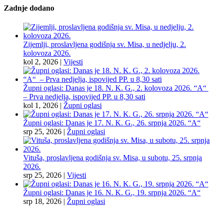
Zadnje dodano
Zijemlji, proslavljena godišnja sv. Misa, u nedjelju, 2.
kolovoza 2026.
kol 2, 2026
|
Vijesti
Župni oglasi: Danas je 18. N. K. G., 2. kolovoza 2026. “A“
– Prva nedjelja, ispovijed PP. u 8,30 sati
kol 1, 2026
|
Župni oglasi
Župni oglasi: Danas je 17. N. K. G., 26. srpnja 2026. “A“
srp 25, 2026
|
Župni oglasi
Vituša, proslavljena godišnja sv. Misa, u subotu, 25. srpnja
2026.
srp 25, 2026
|
Vijesti
Župni oglasi: Danas je 16. N. K. G., 19. srpnja 2026. “A“
srp 18, 2026
|
Župni oglasi