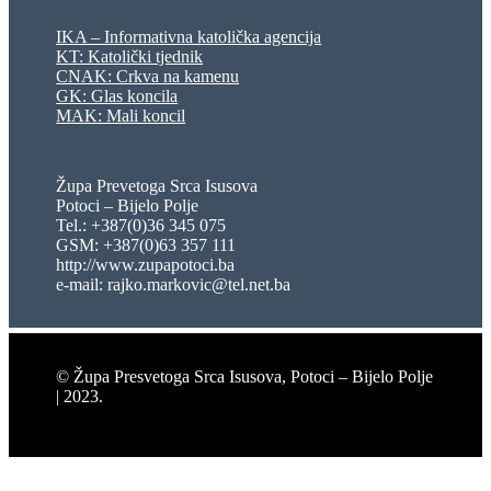
IKA – Informativna katolička agencija
KT: Katolički tjednik
CNAK: Crkva na kamenu
GK: Glas koncila
MAK: Mali koncil
Župa Prevetoga Srca Isusova
Potoci – Bijelo Polje
Tel.: +387(0)36 345 075
GSM: +387(0)63 357 111
http://www.zupapotoci.ba
e-mail: rajko.markovic@tel.net.ba
© Župa Presvetoga Srca Isusova, Potoci – Bijelo Polje
| 2023.