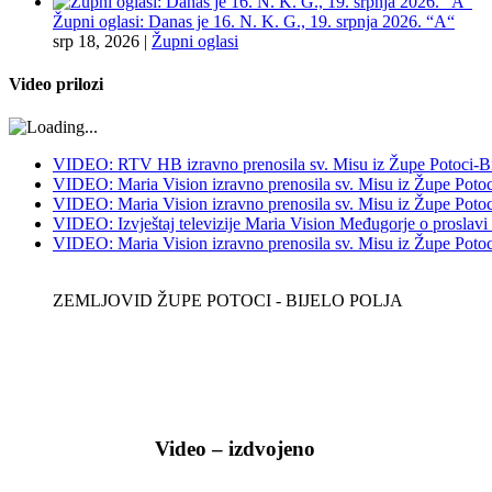
Župni oglasi: Danas je 16. N. K. G., 19. srpnja 2026. “A“
srp 18, 2026
|
Župni oglasi
Video prilozi
VIDEO: RTV HB izravno prenosila sv. Misu iz Župe Potoci-Bij
VIDEO: Maria Vision izravno prenosila sv. Misu iz Župe Potoci
VIDEO: Maria Vision izravno prenosila sv. Misu iz Župe Potoci 
VIDEO: Izvještaj televizije Maria Vision Međugorje o proslavi
VIDEO: Maria Vision izravno prenosila sv. Misu iz Župe Potoci 
ZEMLJOVID ŽUPE POTOCI - BIJELO POLJA
Video – izdvojeno