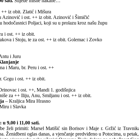
0 sati.
Slijede misne nakane…
 ++ iz obit. Zlatić i Mišura
Azinović i ost. ++ iz obit. Azinović i Šimičić
ju hodočasnici Poljaci, koji su u prolazu kroz našu župu
 i ost. ++ iz obit.
akova i Stoju, te za ost. ++ iz obit. Golemac i Zovko
Antu i Juru
 Klanjanje
a i Maru, br. Peru i ost. ++
. Grgu i ost. ++ iz obit.
rinovac i ost. ++, Mandi 1. godišnjica
niše za ++ Iliju, Anu, Smiljanu i ost. ++ iz obit.
ja
– Kraljica Mira Hrasno
Miru i Slavka
 u 9,00 i 11,00 sati.
e želi primiti: Marsel Matišić sin Borisov i Maje r. Gržić iz Travnik
pa. Ženidbeni oglas danas, a vjenčanje predviđeno u Potocima, u petak, 