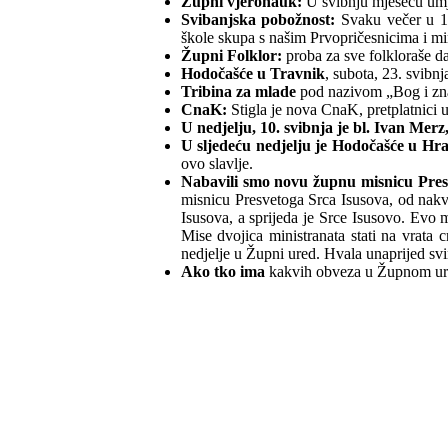
Župni vjeronauk:
U svibnju mjesecu umje
Svibanjska pobožnost:
Svaku večer u 18
škole skupa s našim Prvopričesnicima i mi
Župni Folklor:
proba za sve folkloraše da
Hodočašće u Travnik
, subota, 23. svibn
Tribina za mlade
pod nazivom „Bog i znan
CnaK:
Stigla je nova CnaK, pretplatnici u
U nedjelju, 10. svibnja je bl. Ivan Merz
U sljedeću nedjelju je Hodočašće u Hra
ovo slavlje.
Nabavili smo novu župnu misnicu Pres
misnicu Presvetoga Srca Isusova, od nakval
Isusova, a sprijeda je Srce Isusovo. Evo m
Mise dvojica ministranata stati na vrata 
nedjelje u Župni ured. Hvala unaprijed sv
Ako tko ima
kakvih obveza u Župnom ured