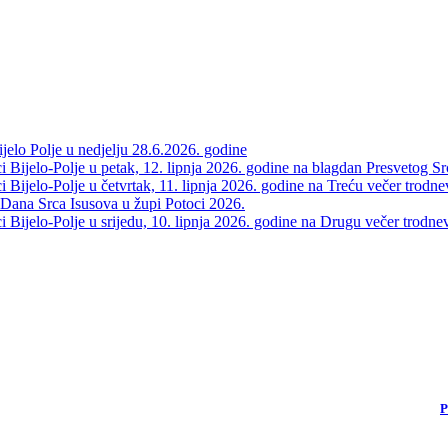
elo Polje u nedjelju 28.6.2026. godine
 Bijelo-Polje u petak, 12. lipnja 2026. godine na blagdan Presvetog Sr
Bijelo-Polje u četvrtak, 11. lipnja 2026. godine na Treću večer trodne
 Dana Srca Isusova u župi Potoci 2026.
Bijelo-Polje u srijedu, 10. lipnja 2026. godine na Drugu večer trodne
P