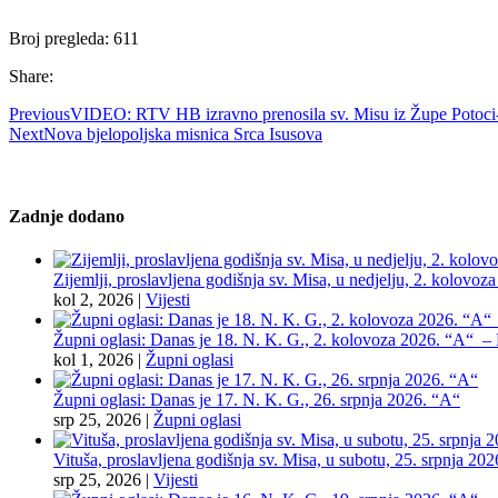
Broj pregleda:
611
Share:
Previous
VIDEO: RTV HB izravno prenosila sv. Misu iz Župe Potoci-B
Next
Nova bjelopoljska misnica Srca Isusova
Zadnje dodano
Zijemlji, proslavljena godišnja sv. Misa, u nedjelju, 2. kolovoz
kol 2, 2026
|
Vijesti
Župni oglasi: Danas je 18. N. K. G., 2. kolovoza 2026. “A“ – Pr
kol 1, 2026
|
Župni oglasi
Župni oglasi: Danas je 17. N. K. G., 26. srpnja 2026. “A“
srp 25, 2026
|
Župni oglasi
Vituša, proslavljena godišnja sv. Misa, u subotu, 25. srpnja 202
srp 25, 2026
|
Vijesti