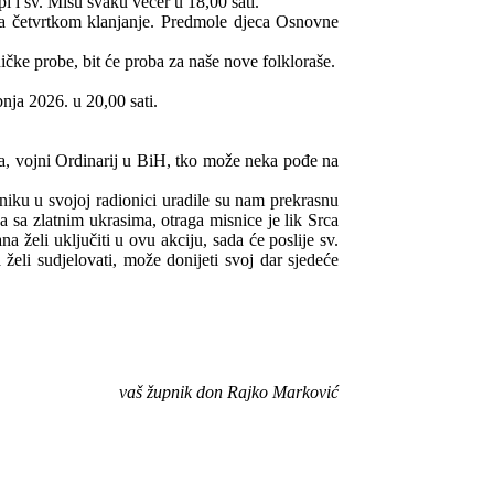
i sv. Misu svaku večer u 18,00 sati.
, a četvrtkom klanjanje. Predmole djeca Osnovne
ničke probe, bit će proba za naše nove folkloraše.
nja 2026. u 20,00 sati.
a, vojni Ordinarij u BiH, tko može neka pođe na
iku u svojoj radionici uradile su nam prekrasnu
a sa zlatnim ukrasima, otraga misnice je lik Srca
 želi uključiti u ovu akciju, sada će poslije sv.
želi sudjelovati, može donijeti svoj dar sjedeće
vaš župnik don Rajko Marković