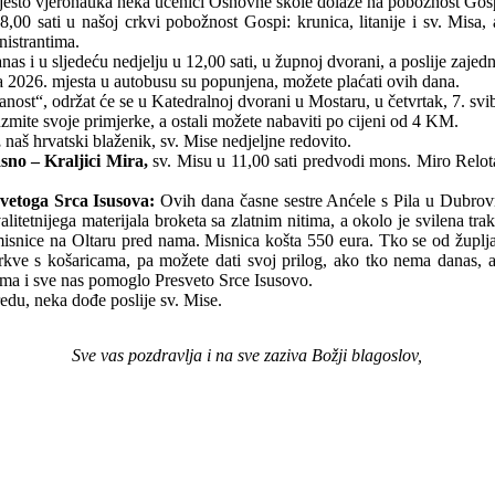
sto vjeronauka neka učenici Osnovne škole dolaze na pobožnost Gospi 
,00 sati u našoj crkvi pobožnost Gospi: krunica, litanije i sv. Misa
nistrantima.
nas i u sljedeću nedjelju u 12,00 sati, u župnoj dvorani, a poslije zajed
ja 2026. mjesta u autobusu su popunjena, možete plaćati ovih dana.
ost“, održat će se u Katedralnoj dvorani u Mostaru, u četvrtak, 7. svib
zmite svoje primjerke, a ostali možete nabaviti po cijeni od 4 KM.
,
naš hrvatski blaženik, sv. Mise nedjeljne redovito.
sno – Kraljici Mira,
sv. Misu u 11,00 sati predvodi mons. Miro Relot
vetoga Srca Isusova:
Ovih dana časne sestre Anćele s Pila u Dubrovn
itetnijega materijala broketa sa zlatnim nitima, a okolo je svilena trak
isnice na Oltaru pred nama. Misnica košta 550 eura. Tko se od župljana
crkve s košaricama, pa možete dati svoj prilog, ako tko nema danas, a 
ima i sve nas pomoglo Presveto Srce Isusovo.
u, neka dođe poslije sv. Mise.
Sve vas pozdravlja i na sve zaziva Božji blagoslov,