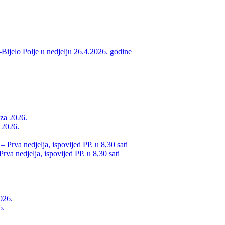
ijelo Polje u nedjelju 26.4.2026. godine
a 2026.
va nedjelja, ispovijed PP. u 8,30 sati
6.