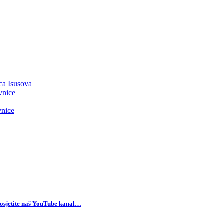
ca Isusova
vnice
vnice
osjetite naš YouTube kanal…