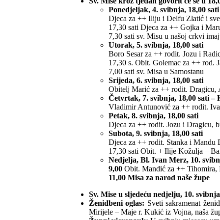
Sv. Mise kroz tjedan govorit će se u 18,0
Ponedjeljak, 4. svibnja, 18,00 sati
Djeca za ++ Iliju i Delfu Zlatić i sve
17,30 sati Djeca za ++ Gojka i Maru 
7,30 sati sv. Misu u našoj crkvi ima
Utorak, 5. svibnja, 18,00 sati
Boro Sesar za ++ rodit. Jozu i Radicu
17,30 s. Obit. Golemac za ++ rod. J
7,00 sati sv. Misa u Samostanu
Srijeda, 6. svibnja, 18,00 sati
Obitelj Marić za ++ rodit. Dragicu, 
Četvrtak, 7. svibnja, 18,00 sati –
Vladimir Antunović za ++ rodit. Ivan
Petak, 8. svibnja, 18,00 sati
Djeca za ++ rodit. Jozu i Dragicu, br
Subota, 9. svibnja, 18,00 sati
Djeca za ++ rodit. Stanka i Mandu D
17,30 sati Obit. + Ilije Kožulja – Ba
Nedjelja, Bl. Ivan Merz, 10. svibn
9,00
Obit. Mandić za ++ Tihomira, 
11,00 Misa za narod naše župe
Sv. Mise u sljedeću nedjelju, 10. svibnja:
Ženidbeni oglas:
Sveti sakramenat ženidb
Mirijele – Maje r. Kukić iz Vojna, naša žu