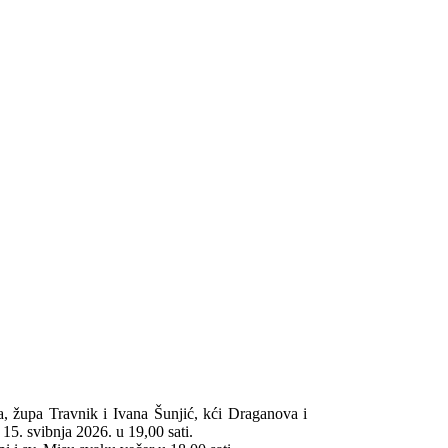
a, župa Travnik i Ivana Šunjić, kći Draganova i
15. svibnja 2026. u 19,00 sati.