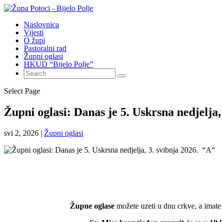
Naslovnica
Vijesti
O župi
Pastoralni rad
Župni oglasi
HKUD “Bijelo Polje”
Select Page
Župni oglasi: Danas je 5. Uskrsna nedjelja
svi 2, 2026
|
Župni oglasi
Župne oglase
možete uzeti u dnu crkve, a imate i